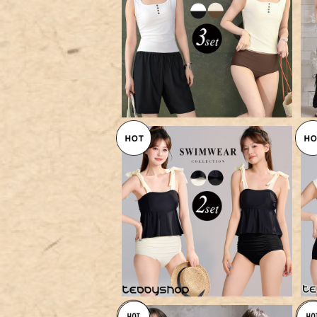
【メール便】水着 体型カバー レ
ディース スクエアネック タンキ
¥6,960
ニ ブラ一体型トップス 2点セッ
ト／hys3350
【メール便】ビキニ 水着 レディー
ス セパレート 2点セット／hys3
¥4,556
302