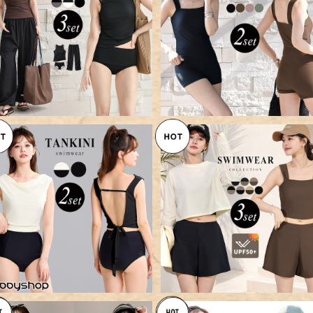
【宅配便】タンキニ 水着 体型カ
【メール便】レディース 水着 タ
バー レディース アメリカンスリ
キニ 2点セット 体型カバー／h
¥9,360
¥5,360
ーブ3点セット／hys3416
s3345
SOLD OUT
【メール便】 UVカット率 99%
上 水着 体型カバー／hys33
【メール便】タンキニ 水着 レディ
¥7,560
6
ース セパレート 2点セット／hy
¥4,386
s3303