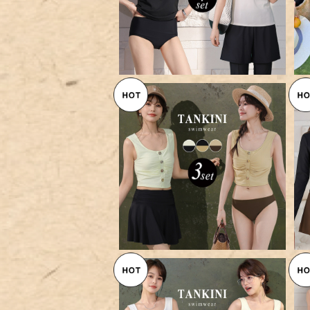
【メール便】タンキニ 水着 体型
カバー レディース ギャザー スカ
¥6,360
ート 洋服見え 4点セット／hys
3393