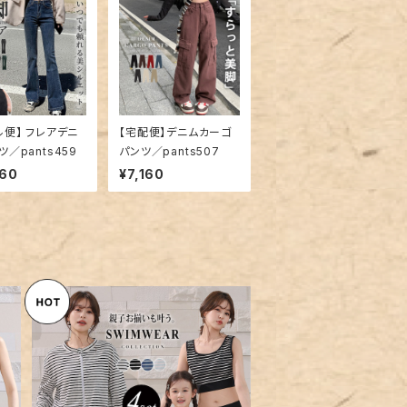
ル便】 フレアデニ
【宅配便】デニムカーゴ
ツ／pants459
パンツ／pants507
960
¥7,160
レ
【宅配便】水着 体型カバー レデ
点
ィース ボーダー ラッシュガード
¥10,360
タンキニ 4点セット／hys3418