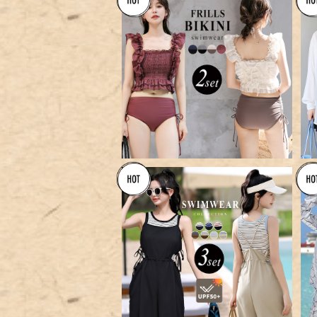
【メール便】フリル ビキニ 水着
レディース キャミキニ ハイウエ
¥5,960
スト／hys3269
【宅配便】アメスリタンキニ+サイ
ドオープンサロペット／hys316
¥9,360
3