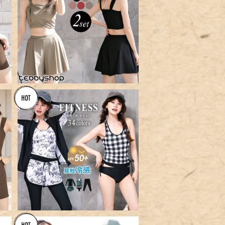
ン
【メール便】キャミキニ ビキニ 水
y
着 レディース 体型カバー／hys
¥5,760
3198
以
【宅配便】フィットネス5点セット
4
タンキニ C／hys2128
¥8,960