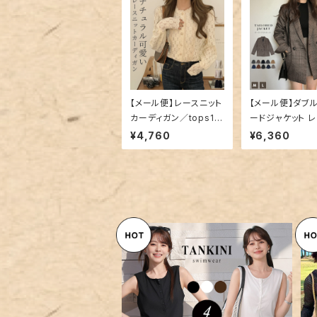
【メール便】レースニット
【メール便】ダブ
カーディガン／tops14
ードジャケット 
56
ス 秋 冬 チェック
¥4,760
¥6,360
s1337
【メール便】水着 体型カバー レ
ディース ヘンリーネック レギン
¥10,360
ス ショートパンツ タンキニ 4点
セット／hys3436