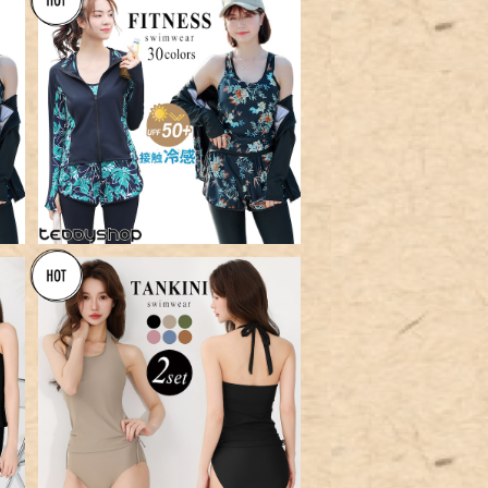
ト
【宅配便】フィットネス5点セット
タンキニ B／hys2128
¥8,960
／
【メール便】ホルターネックタン
キニ／hys3043
¥4,200