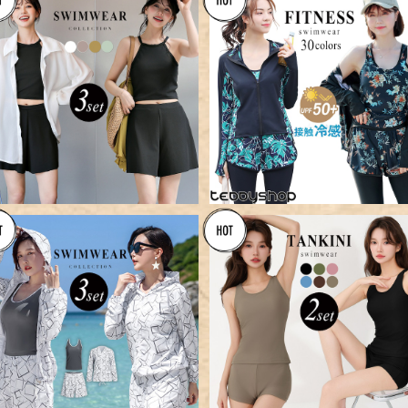
【宅配便】シャツ付 水着 体型カ
【宅配便】フィットネス5点セッ
バー タンキニ 3点セット／hys
タンキニ A／hys2128
¥8,760
¥8,960
3204
SOLD OUT
【メール便】シンプルタンキニ
hys3042
【宅配便】幾何学柄パーカー＋タ
¥4,200
ンキニ／hys3145
¥8,960