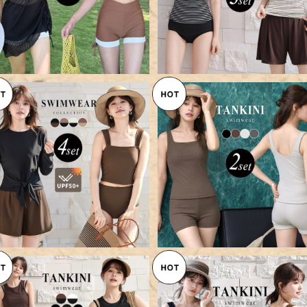
【メール便】UVカット率 99%以
【メール便】リブ タンキニ 水着
上 水着 体型カバー レディース
体型カバー レディース セパレ
¥7,960
¥5,360
ラッシュガード 長袖 タンキニ 4
ト 2点セット／hys3349
点セット／hys3390