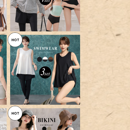
【宅配便】水着 体型カバー レデ
ー
ィース タンキニ Aライン レギン
¥9,960
ス 3点セット／hys3342