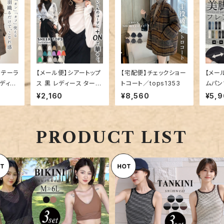
ルテーラ
【メール便】シアートップ
【宅配便】チェックショー
【メー
レディー
ス 黒 レディース タート
トコート／tops1353
ムパン
／top
ルネック ／tops1442
¥2,160
¥8,560
¥5,
PRODUCT LIST
【宅配便】ビキニ 水着 体型カバ
【メール便】水着 体型カバー 
ー レディース 大きいサイズ／hy
ディース ボーダー タンキニ 3
¥8,960
¥6,360
s3411
セット／hys3415