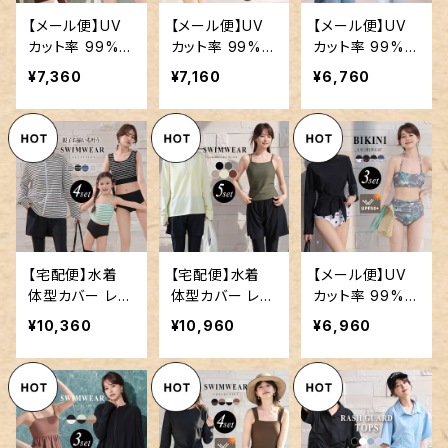
【メール便】UV
【メール便】UV
【メール便】UV
カット率 99%以
カット率 99%以
カット率 99%以
上 UVパーカー
上 UVパーカー
上 UVパーカー
¥7,360
¥7,160
¥6,760
ラッシュガード
ラッシュガード
ラッシュガード
レディース 接触
レディース ショ
レディース レー
冷感 スタンドネ
ートパンツ セッ
ス 水陸両用／r
ック 薄い 軽い
トアップ 2点セッ
ashguard084
／rashguard0
ト／rashguard
93
092
【宅配便】水着
【宅配便】水着
【メール便】UV
体型カバー レデ
体型カバー レデ
カット率 99%以
ィース ボーダー
ィース ハーフジ
上 水着 体型カ
¥10,360
¥10,960
¥6,960
ラッシュガード
ップ ラッシュガ
バー レディース
タンキニ 4点セ
ード キャミキニ
ラッシュガード
ット／hys3418
レギンス 5点セ
長袖 ホルターネ
ット／hys3435
ック ビキニ 3点
セット／hys341
2