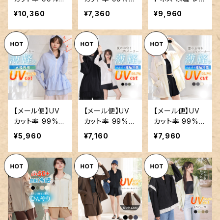
上 UVパーカー
上 UVパーカー
ィース セパレー
¥10,360
¥7,360
¥9,960
ラッシュガード
ラッシュガード
ト 大きいサイズ
レディース キャ
レディース ペプ
／hys3365
ンディスリーブ
ラムフリル 接触
ペプラムフリル
冷感 薄い 軽い
速乾 2点セット
／rashguard10
／rashguard10
1
3
【メール便】UV
【メール便】UV
【メール便】UV
カット率 99%以
カット率 99%以
カット率 99%以
上 UVパーカー
上 UVパーカー
上 UVパーカー
¥5,960
¥7,160
¥7,960
ラッシュガード
ラッシュガード
ラッシュガード
レディース ペプ
レディース 接触
レディース 接触
ラムフリル 薄い
冷感 体型カバー
冷感 スタンドネ
軽い／rashgua
薄い 軽い／ras
ック 薄い 軽い
rd102
hguard100
／rashguard0
99