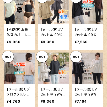
3点セット／hys
rashguard098
3344
【宅配便】水着
【メール便】UV
【メール便】UV
体型カバー レデ
カット率 99%以
カット率 99%以
ィース ラッシュ
上 UVパーカー
上 ロンT ラッシ
¥9,960
¥8,360
¥7,560
ガード キャミキ
ラッシュガード
ュガード 上下 2
ニ 5点セット／h
洋服見え ティア
点セット／rash
ys3339
ードフリル ハイ
guard094
ネック パーカー
薄い 軽い／ras
hguard097
【メール便】リブ
【メール便】UV
【メール便】UV
メロウフリル カ
カット率 99%以
カット率 99%以
ーディガン ラッ
上 プチハイネッ
上 ビッグカラー
¥4,760
¥6,360
¥7,164
シュガード 洋服
ク UVパーカー
ラッシュガード