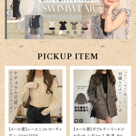
PICKUP ITEM
【メール便】レースニットカーディ
【メール便】ダブルテーラードジ
ガン／tops1456
ャケット レディース 秋 冬 チェッ