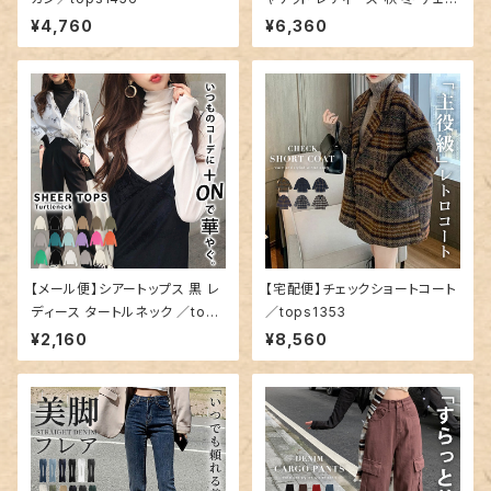
ク／tops1337
¥4,760
¥6,360
【メール便】シアートップス 黒 レ
【宅配便】チェックショートコート
ディース タートルネック ／tops
／tops1353
1442
¥2,160
¥8,560