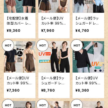
【宅配便】水着
【メール便】UV
【メール便】ラッ
体型カバー レデ
カット率 99%以
シュガード レデ
ィース ペプラム
上 水着 体型カ
ィース 半袖 リ
¥9,360
¥7,960
¥4,760
キャミソール ラ
バー レディース
ボン ギャザー シ
ッシュガード 3
ラッシュガード
ャツ 水陸両用
点セット／hys3
長袖 タンキニ 4
洋服見え／rash
397
点セット／hys3
guard081
390
【メール便】UV
【メール便】ラッ
【メール便】UV
カット率 99%以
シュガード レデ
カット率 99%以
上 水着 体型カ
ィース オールイ
上 UVパーカー
¥7,360
¥8,760
¥6,360
バー レディース
ンワン 2点セット
ラッシュガード
半袖 ラッシュガ
／rashguard0
パーカー レディ
ード キャミキニ
96
ース ツバ付き／