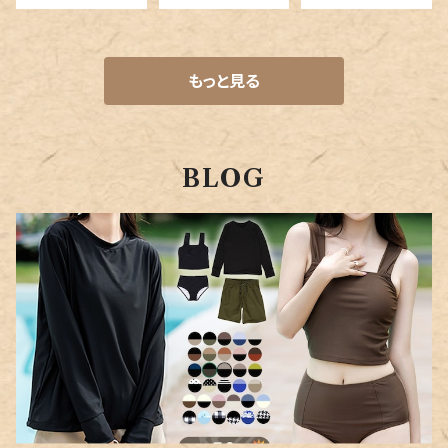
見え／rashgua
ラッシュガード
セットアップ 洋
rd083
レース パーカー
服見え UV 上下
／rashguard0
セット／rashgu
88
ard085
もっと見る
BLOG