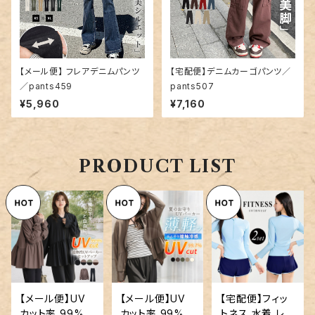
【メール便】 フレアデニムパンツ
【宅配便】デニムカーゴパンツ／
／pants459
pants507
¥5,960
¥7,160
PRODUCT LIST
【メール便】UV
【メール便】UV
【宅配便】フィッ
カット率 99%以
カット率 99%以
トネス 水着 レデ