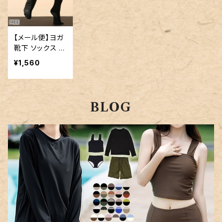
【メール便】ヨガ
靴下 ソックス レ
ディース 滑り止
¥1,560
め／socks018
BLOG