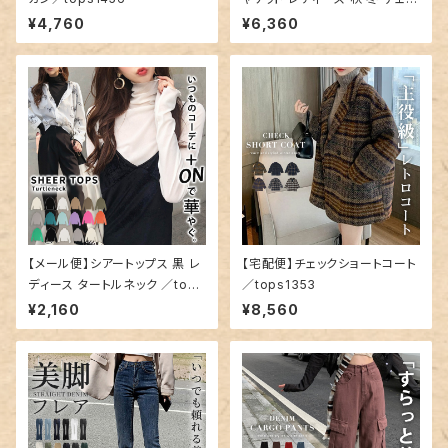
ク／tops1337
¥4,760
¥6,360
【メール便】シアートップス 黒 レ
【宅配便】チェックショートコート
ディース タートルネック ／tops
／tops1353
1442
¥2,160
¥8,560