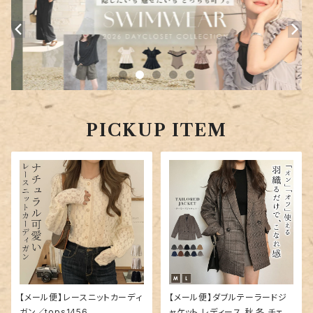
PICKUP ITEM
【メール便】レースニットカーディ
【メール便】ダブルテーラードジ
ガン／tops1456
ャケット レディース 秋 冬 チェッ