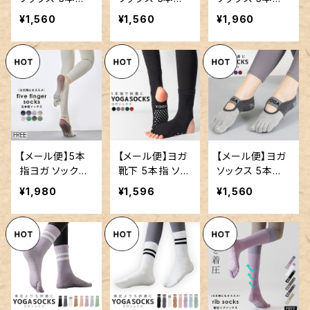
滑り止め 靴下／
滑り止め 靴下／
滑り止め 靴下
¥1,560
¥1,560
¥1,960
goods112
goods113
レディース／go
ods119
【メール便】5本
【メール便】ヨガ
【メール便】ヨガ
指ヨガ ソックス
靴下 5本指 ソッ
ソックス 5本指
ヨガ 靴下 レディ
クス レディース
滑り止め ヨガ
¥1,980
¥1,596
¥1,560
ース／goods12
／goods122
靴下／goods13
1
3