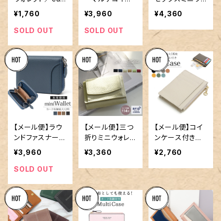
d143
ケース／card14
レット／card13
¥1,760
¥3,960
¥4,360
1
9
SOLD OUT
SOLD OUT
【メール便】ラウ
【メール便】三つ
【メール便】コイ
ンドファスナーミ
折りミニウォレッ
ンケース付きカ
ニウォレット／c
ト／card128
ードケース／ca
¥3,960
¥3,360
¥2,760
ard138
rd133
SOLD OUT