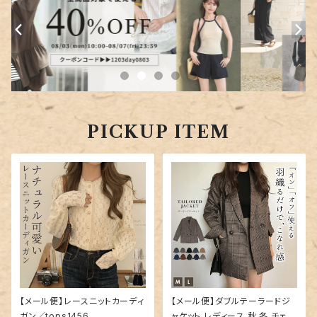
PICKUP ITEM
【メール便】レースニットカーディ
【メール便】ダブルテーラードジ
ガン／tops1456
ャケット レディース 秋 冬 チェッ