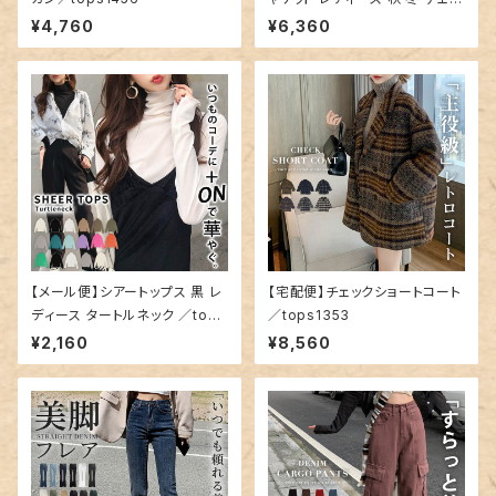
ク／tops1337
¥4,760
¥6,360
【メール便】シアートップス 黒 レ
【宅配便】チェックショートコート
ディース タートルネック ／tops
／tops1353
1442
¥2,160
¥8,560