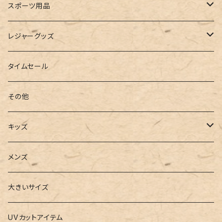
ルームシューズ
ハンドバッグ
バンドゥ
ストール・マフラー
レインコート
スポーツ用品
インソール
ボストンバッグ
タンキニ
手袋
トレーニング・スポーツウェア
レジャーグッズ
ローファー
キャミキニ
ポーチ
トレーニンググッズ
ビーチグッズ
タイムセール
フィットネス
パスケース
ヨガウェア
その他
2点セット
ウォレット
ヨガソックス
キッズ
3点セット
カードケース
ヨガグッズ
Girls
メンズ
水着
4点セット
キーケース
ヨガマット
Boys
大きいサイズ
バレー
水着
5点セット
メガネチェーン
グッズ
UVカットアイテム