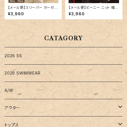
【メール便】スリーパー ガーゼ フ
【メール便】ビーニー ニット 帽子
リース キッズ 女の子／kidsto
レディース ゆったり／hat320
¥3,960
¥3,960
ps016
CATAGORY
2026 SS
2026 SWIMWEAR
A/W
アウター
コート
トップス