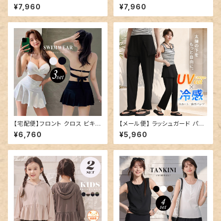
ディース 半袖 ティアード フレア
ャミキニ レディース パンツ ワイ
¥7,960
¥7,960
スリーブ ブラ一体型トップス シ
ドパンツ 3点セット／hys3438
ョートパンツ 2点セット／hys34
39
【宅配便】フロント クロス ビキニ
【メール便】 ラッシュガード パン
水着 レディース 体型カバー／h
ツ レディース ロング／swimw
¥6,760
¥5,960
ys3437
ear-b021