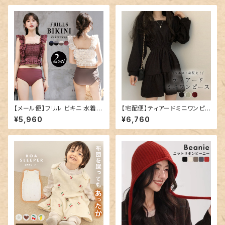
5
【メール便】フリル ビキニ 水着
【宅配便】ティアードミニワンピ
レディース キャミキニ ハイウエ
ース／tops1678
¥5,960
¥6,760
スト／hys3269