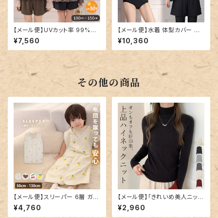
【メール便】UVカット率 99%以
【メール便】水着 体型カバー レ
上 キッズ 女の子 水着 セパレー
ディース ヘンリーネック レギン
¥7,560
¥10,360
ト ラッシュガード パンツ／rash
ス ショートパンツ タンキニ 4点
guard103
セット／hys3436
その他の商品
【メール便】スリーパー 6層 ガー
【メール便】「きれいめ美人ニッ
ゼ キッズ 女の子／kidstops01
ト」ニット レディース きれいめ
¥4,760
¥2,960
7
ハイネック トップス／tops232