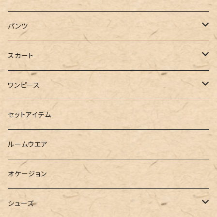
ジャケット
Tシャツ
パンツ
ブルゾン
カットソー
デニム
スカート
半袖
ロングシャツ
スウェット・パーカー
スキニー
ロング
ワンピース
ダウンジャケット
ニット
ショートパンツ
ミニ
シャツワンピース
セットアイテム
ベスト
シャツ
ハーフパンツ
その他
スウェットワンピース
ルームウエア
ブラウス
スウェット
パーカーワンピース
オケージョン
カーディガン
ジャージ
ニットワンピース
シューズ