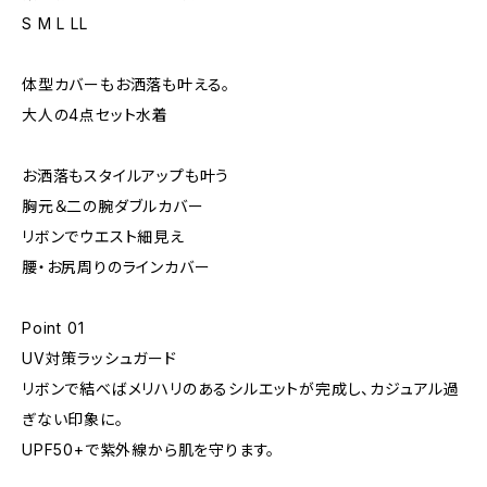
S M L LL
体型カバーもお洒落も叶える。
大人の4点セット水着
お洒落もスタイルアップも叶う
胸元＆二の腕ダブルカバー
リボンでウエスト細見え
腰・お尻周りのラインカバー
Point 01
UV対策ラッシュガード
リボンで結べばメリハリのあるシルエットが完成し、カジュアル過
ぎない印象に。
UPF50+で紫外線から肌を守ります。