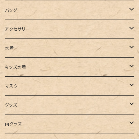
ポロシャツ
スラックス
キャミワンピース
ブーツ
バッグ
ベスト
ワイドパンツ
サロペット
パンプス
トートバッグ
アクセサリー
チュニック
カーゴパンツ
オールインワン
サンダル
ショルダー
その他
水着
タンクトップ
サロペット
スニーカー
バックパック
ワンピース
キッズ水着
キャミソール
ガウチョ
フラットシューズ
カゴバッグ
ビキニ
女の子
マスク
インナー
レギンス
レインシューズ
エコバッグ
ワンショルダー
男の子
アクセサリー
グッズ
ビスチェ
その他
レースアップ
リュック
オフショルダー
ユニセックス
マスクケース
帽子
雨グッズ