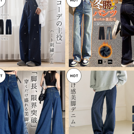
【宅配便】「ハート刺繍で主役級」
【宅配便】「タイツなしでもOK！
デニム パンツ ワイド ストレート
裏起毛 デニム パンツ ストレー
¥7,960
¥7,960
タック／pants664
レディース／pants665
SOLD OUT
【宅配便】 「カットオフでアクセン
ト+」ワイド パンツ デニム レディ
【宅配便】 「器用な体型の隠し
¥5,960
ース／pants692
方」デニム パンツ ワイド スト
¥8,960
ート レディース ／pants655