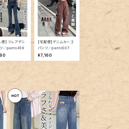
ル便】 フレアデニ
【宅配便】デニムカーゴ
ツ／pants459
パンツ／pants507
960
¥7,160
ッ
【メール便】 「初心者も穿きやす
ジ
いダメージ」デニム パンツ スト
¥7,360
レート レディース／pants699