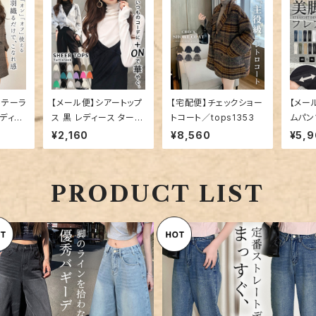
ルテーラ
【メール便】シアートップ
【宅配便】チェックショー
【メー
レディー
ス 黒 レディース タート
トコート／tops1353
ムパン
／top
ルネック ／tops1442
¥2,160
¥8,560
¥5,
PRODUCT LIST
【メール便】 「靴下がよく見える
【メール便】 「まっすぐ美シルエ
丈感」バギーパンツ レディース
ト」デニム パンツ ストレート 
¥6,360
¥7,360
デニム ジーンズ／pants696
ーンズ／pants698