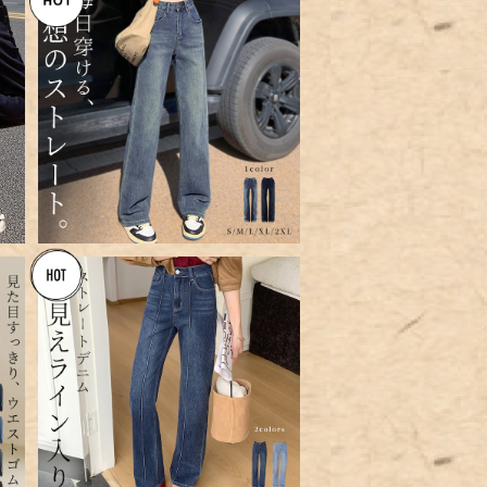
」
【宅配便】「穿いた時から知ってる
ト
感覚」デニム パンツ ストレート
¥7,360
レディース ボトムス／pants6
66
【メール便】 「美脚強調センター」
デニム パンツ ストレート レディ
¥7,960
ース ／pants658
レ