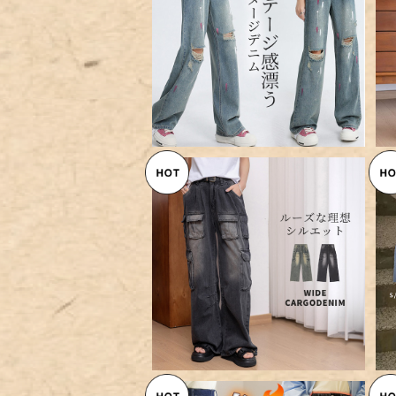
【メール便】 「ダメージが差し色
っぽく」ワイド パンツ デニム ダ
¥6,360
メージ／pants688
SOLD OUT
【宅配便】「ローライズでウエスト
との対比」ワイドパンツ ストレー
¥8,560
ト デニム ボトムス レディース／
pants624