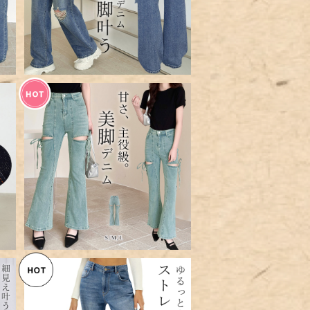
SOLD OUT
ず
ゆ
【メール便】「爽やかで甘みのあ
3
るデザイン」デニム パンツ スリ
¥5,960
ム レディース ボトムス／pants
683