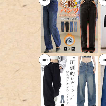
【宅配便】「着太りの心配なし」裏
微起毛 デニム パンツ ストレート
¥9,160
レディース／pants661
【宅配便】 「色落ちが味」ワイド
パンツ デニム ジーンズ／pant
¥5,960
s689