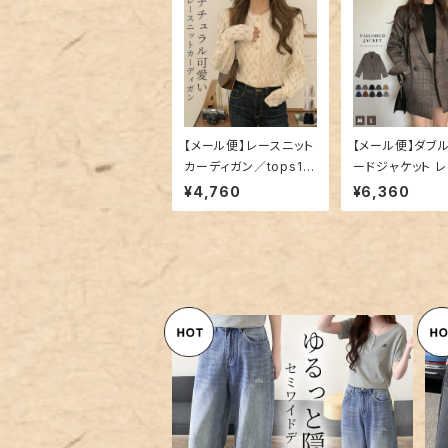
【メール便】レースニット
【メール便】ダブ
カーディガン／tops14
ードジャケット 
56
ス 秋 冬 チェック
¥4,760
¥6,360
s1337
【宅配便】「少しの広がりで美脚
に近づく」デニム パンツ セミワイ
¥8,960
ド レディース ポイント／pants
700