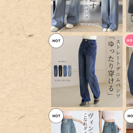
【宅配便】 「バックボタンは映え
にも」デニム パンツ ストレート
¥8,760
レディース ／pants654