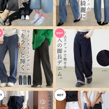
【メール便】「キラッと大人デニ
【メール便】「雨の日も気にせ
ム」デニム パンツ ワイド ストレ
穿ける」デニム パンツ ワイド 
¥8,360
¥7,560
ート レディース／pants662
ったり ストレート／pants67