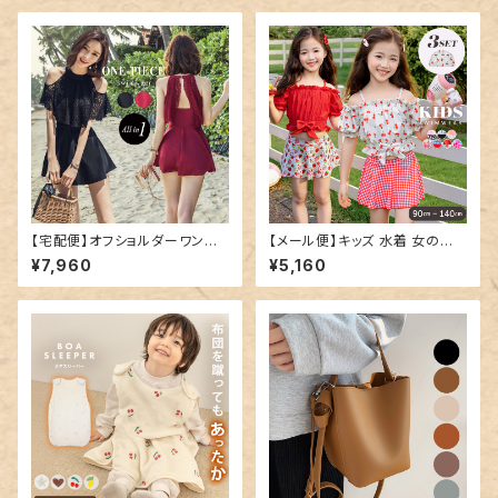
【宅配便】オフショルダーワンピ
【メール便】キッズ 水着 女の子
ース／hys1768
セパレート オフショルダー／kid
¥7,960
¥5,160
s597