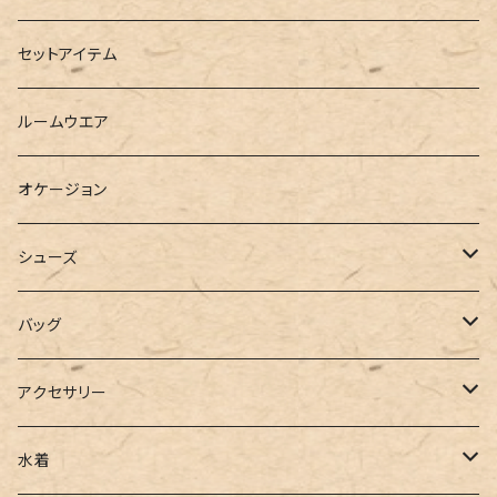
ダウンジャケット
ニット
ショートパンツ
ミニ
シャツワンピース
セットアイテム
ベスト
シャツ
ハーフパンツ
その他
スウェットワンピース
ルームウエア
ブラウス
スウェット
パーカーワンピース
オケージョン
カーディガン
ジャージ
ニットワンピース
シューズ
ポロシャツ
スラックス
キャミワンピース
ブーツ
バッグ
ベスト
ワイドパンツ
サロペット
パンプス
トートバッグ
アクセサリー
チュニック
カーゴパンツ
オールインワン
サンダル
ショルダー
その他
水着