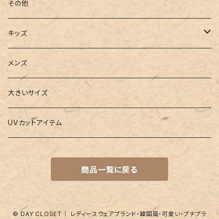
フィットネス
パスケース
ヨガウェア
その他
2点セット
ウォレット
ヨガソックス
キッズ
3点セット
カードケース
ヨガグッズ
Girls
メンズ
水着
4点セット
キーケース
ヨガマット
Boys
大きいサイズ
バレー
水着
5点セット
メガネチェーン
グッズ
UVカットアイテム
プールバッグ
ラッシュガード
ベルト
キッズスーツ
商品一覧に戻る
水着関連商品
UVグッズ
アームカバー
レギンス
ネイルグッズ
© DAY CLOSET｜ レディースウェアブランド・韓国風・可愛い・プチプラ