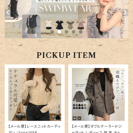
PICKUP ITEM
【メール便】レースニットカーディ
【メール便】ダブルテーラードジ
ガン／tops1456
ャケット レディース 秋 冬 チェッ