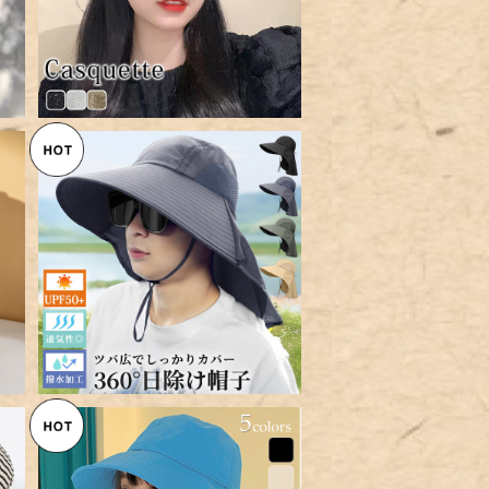
ス
【メール便】サンバイザー ハット
t
帽子 レディース メンズ／hat33
¥1,760
1