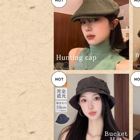
【メール便】ハンチング 帽 レディ
ース 帽子 ぼうし／hat313
¥2,560
【メール便】UVカット バケットハ
ット レディース 帽子 UPF50
¥2,960
+／hat317