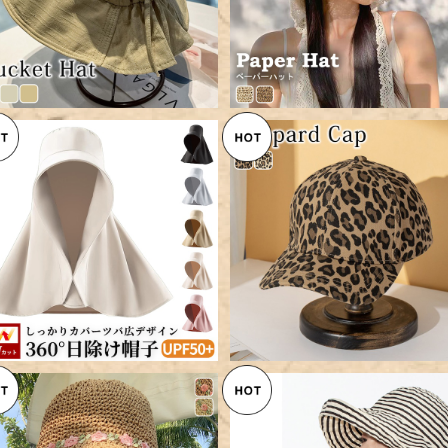
【メール便】サンバイザー 360度
【メール便】キャップ レディー
日除け ハット レディース／hat
メンズ ユニセックス 深め／ha
¥2,760
¥1,960
329
330