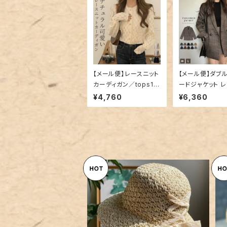
【メール便】レースニット
【メール便】ダブ
カーディガン／tops14
ードジャケット 
56
ス 秋 冬 チェック
¥4,760
¥6,360
s1337
SOLD OUT
【メール便】ペーパーハット 麦わ
ら帽子 レディース リボン 折りた
¥2,760
たみ／hat324