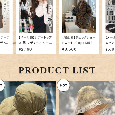
ルテーラ
【メール便】シアートップ
【宅配便】チェックショー
【メー
レディー
ス 黒 レディース タート
トコート／tops1353
ムパン
／top
ルネック ／tops1442
¥2,160
¥8,560
¥5,
PRODUCT LIST
【メール便】バケットハット 帽子
【メール便】ペーパーハット 麦
レディース リボン つば広／hat
ら帽子 レディース つば広帽子 
¥2,960
¥2,560
325
ボン／hat326