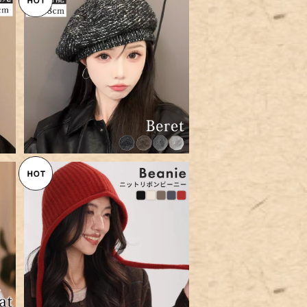
SOLD OUT
デ
h
【メール便】ベレー帽 大きめ レデ
ィース 帽子 ぼうし／hat316
¥4,360
デ
【メール便】ビーニー ニット 帽子
a
レディース ゆったり／hat320
¥3,960