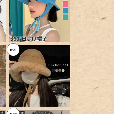
子
【メール便】バケットハット 帽子
2
レディース きれいめ 顎／hat3
¥3,160
04
レ
【メール便】バケットハット 帽子
1
レディース きれいめ ハット／ha
¥2,160
t312