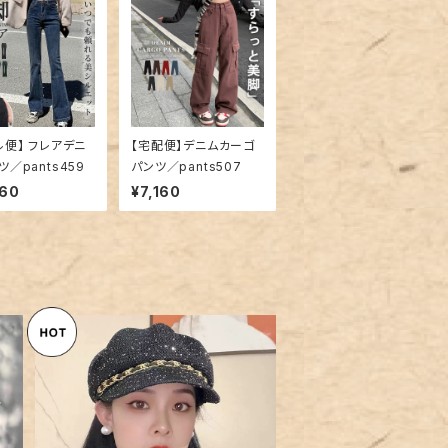
ル便】 フレアデニ
【宅配便】デニムカーゴ
ツ／pants459
パンツ／pants507
960
¥7,160
わ
【メール便】キャスケット レディ
リ
ース 帽子 キャップ ハット／hat
¥2,760
327