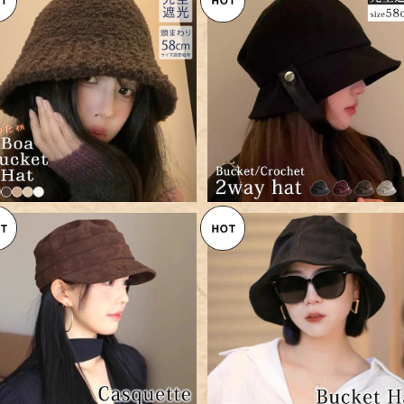
【メール便】バケットハット レデ
【メール便】バケットハット レ
ィース 帽子 きれいめ ボア／hat
ィース 深め クロッシェ 帽子／
¥2,760
¥3,360
314
at315
【メール便】キャスケット ワーク
【メール便】バケットハット レ
帽 レディース 帽子 キャップ／h
ィース 深め 帽子 きれいめ／h
¥3,160
¥2,760
at318
t319