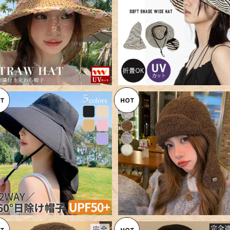
【メール便】麦わら帽子 レディー
【メール便】ハット シェード 帽
ス UVカット UVハット 帽子／h
レディース きれいめ／hat30
¥2,760
¥2,760
at303
SOLD OUT
【メール便】トルーパー ハット 
ディース 帽子 きれいめ／hat3
【メール便】UVカット率 100%
¥3,560
0
ハット レディース つば広／hat
¥1,960
307