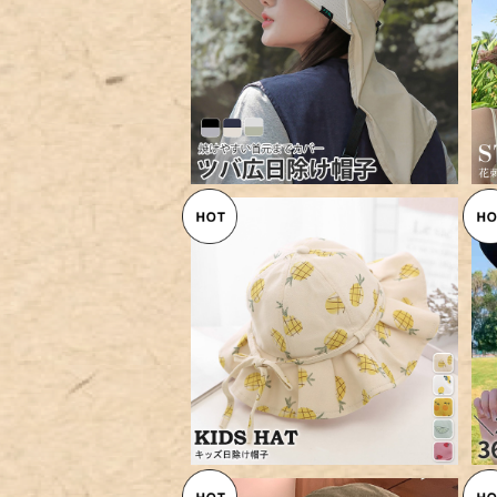
【メール便】サンバイザー ハット
レディース ネックカバー たれ付
¥2,960
き／hat332
【メール便】キッズ 帽子 日よけ
女の子 子供／hat306
¥2,160