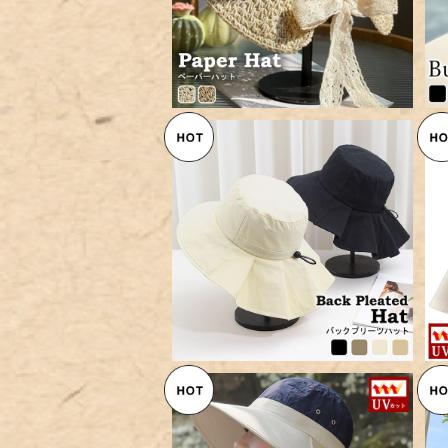
【メール便】ハット レディース プ
リーツ ストラップ つば広／hat
¥3,360
328