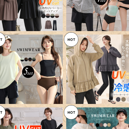
／rashguard103
【宅配便】水着 体型カバー レデ
【メール便】UVカット率 99%
ィース ラッシュガード キャミキ
上 UVパーカー ラッシュガー
¥9,960
¥8,360
ニ 5点セット／hys3339
洋服見え ティアードフリル ハ
ネック パーカー 薄い 軽い／r
shguard097