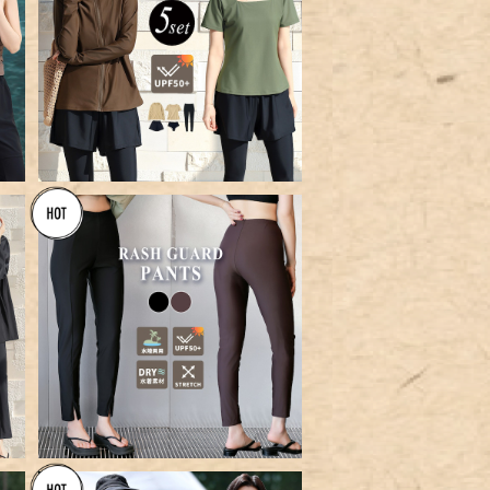
上
【宅配便】UVカット率 99%以上
ッ
水着 体型カバー レディース ラッ
¥12,360
セ
シュガード ブラ一体型トップスU
PF50+ 5点セット／hys3408
上
【メール便】UVカット率 99%以
ッ
上 レディース ラッシュガード パ
¥3,360
4
ンツ スリット入り レギンス／sw
imwear-b018