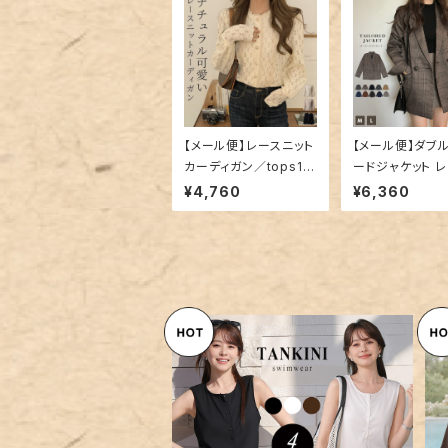
【メール便】レースニット
【メール便】ダブ
カーディガン／tops14
ードジャケット 
56
ス 秋 冬 チェック
¥4,760
¥6,360
s1337
【メール便】水着 体型カバー レ
ディース ヘンリーネック レギン
¥10,360
ス ショートパンツ タンキニ 4点
セット／hys3436