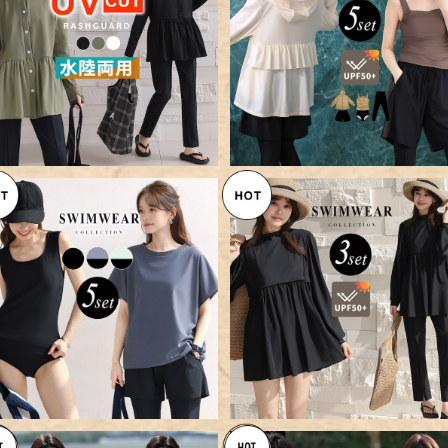
【メール便】ペプラム リブ ラッシ
【宅配便】UVカット率 99%以
ュガード セットアップ 上下セッ
水着 体型カバー レディース ラ
¥7,960
¥13,960
ト UV／rashguard091
シュガード 長袖 タンキニ 5点
ット／hys3426
【宅配便】水着 体型カバー レデ
【宅配便】UVカット率 99%以
ィース ラッシュガード トップス
水着 体型カバー レディース ラ
¥10,760
¥10,960
半袖 ブラ一体型 5点セット／hy
シュガード 3点セット／hys3
s3338
25