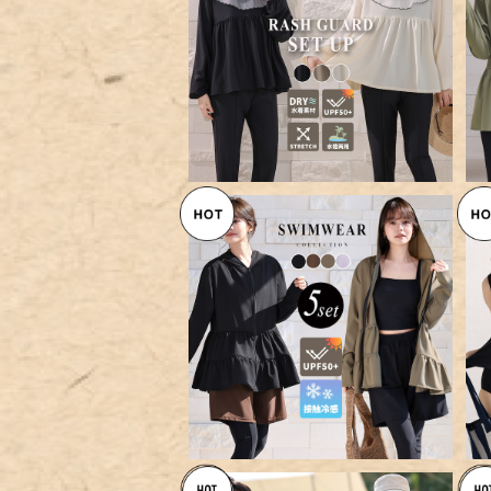
【メール便】UVカット率 99%以
上 ビッグカラー ラッシュガード
¥7,164
セットアップ 洋服見え UV 上下
セット／rashguard085
【宅配便】UVカット率 99%以上
水着 体型カバー レディース ラッ
¥11,560
シュガード 5点セット／hys341
3