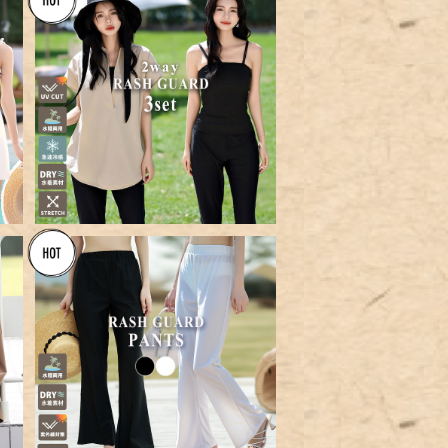
SOLD OUT
レ
【宅配便】スキッパーラッシュ3点
セット／rashguard056
¥9,960
シ
【メール便】ラッシュガードフレア
い
パンツ／swimwear-b014
¥4,360