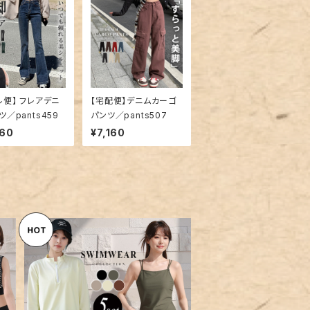
ル便】 フレアデニ
【宅配便】デニムカーゴ
ツ／pants459
パンツ／pants507
960
¥7,160
デ
【宅配便】水着 体型カバー レデ
ド
ィース ハーフジップ ラッシュガ
¥10,960
8
ード キャミキニ レギンス 5点セ
ット／hys3435