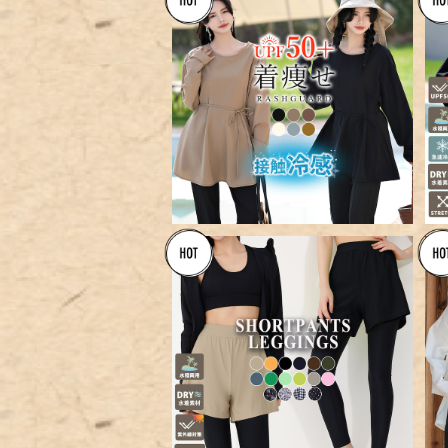
【宅配便】ペプラムラッシュガー
ド＋スリットパンツ 薄い 軽い／
¥8,760
rashguard052
【メール便】 ショートパンツ一体
型ラッシュレギンス／swimwe
¥3,960
ar-b017