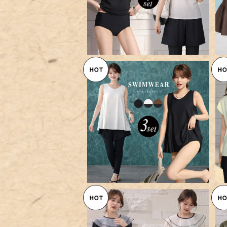
【宅配便】水着 体型カバー レデ
ィース タンキニ Aライン レギン
¥9,960
ス 3点セット／hys3342