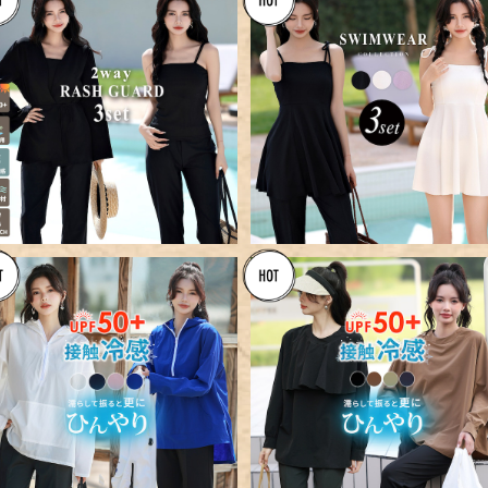
SOLD OUT
【宅配便】カシュクールラッシュ
ガード 3点セット／rashguard
【宅配便】ペプラムトップス+フ
¥9,760
055
アパンツ水着／hys3110
¥8,560
【メール便】アノラックパーカー
【メール便】2WAYフリルラッ
ラッシュガード＋スリットパンツ
ュガード＋スリットパンツ 薄
¥8,560
¥6,960
薄い 軽い／rashguard028
軽い／rashguard029