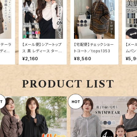
ルテーラ
【メール便】シアートップ
【宅配便】チェックショー
【メー
レディー
ス 黒 レディース タート
トコート／tops1353
ムパン
／top
ルネック ／tops1442
¥2,160
¥8,560
¥5,
PRODUCT LIST
【メール便】UVカット率 99%以
【宅配便】水着 体型カバー レ
上 UVパーカー ラッシュガード
ィース ボーダー ラッシュガー
¥10,360
¥10,360
レディース キャンディスリーブ
タンキニ 4点セット／hys341
ペプラムフリル 速乾 2点セット