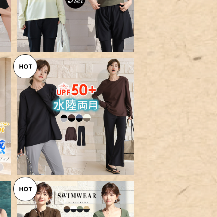
以
【メール便】UVカット率 99%以
ド
上 ロンT ラッシュガード 上下 2
¥7,560
イ
点セット／rashguard094
a