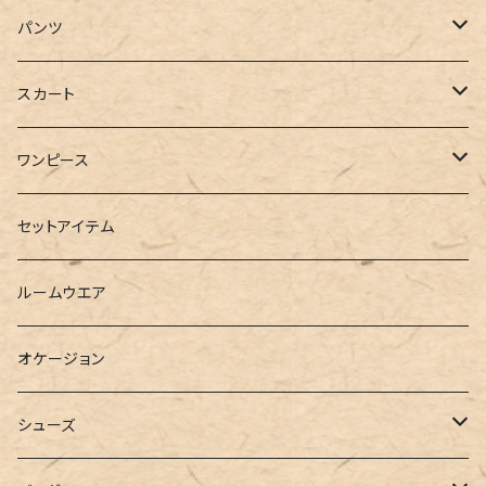
ジャケット
Tシャツ
パンツ
ブルゾン
カットソー
デニム
スカート
半袖
ロングシャツ
スウェット・パーカー
スキニー
ロング
ワンピース
ダウンジャケット
ニット
ショートパンツ
ミニ
シャツワンピース
セットアイテム
ベスト
シャツ
ハーフパンツ
その他
スウェットワンピース
ルームウエア
ブラウス
スウェット
パーカーワンピース
オケージョン
カーディガン
ジャージ
ニットワンピース
シューズ