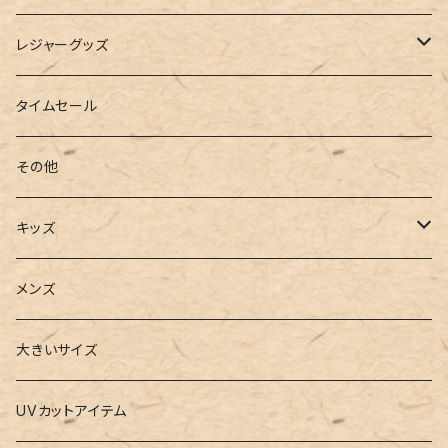
インソール
ボストンバッグ
タンキニ
手袋
トレーニング・スポーツウェア
レジャーグッズ
ローファー
キャミキニ
ポーチ
トレーニンググッズ
ビーチグッズ
タイムセール
フィットネス
パスケース
ヨガウェア
その他
2点セット
ウォレット
ヨガソックス
キッズ
3点セット
カードケース
ヨガグッズ
Girls
メンズ
水着
4点セット
キーケース
ヨガマット
Boys
大きいサイズ
バレー
水着
5点セット
メガネチェーン
グッズ
UVカットアイテム