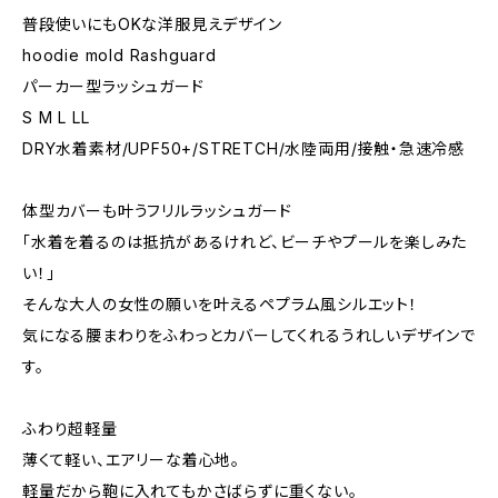
普段使いにもOKな洋服見えデザイン
hoodie mold Rashguard
パーカー型ラッシュガード
S M L LL
DRY水着素材/UPF50+/STRETCH/水陸両用/接触・急速冷感
体型カバーも叶うフリルラッシュガード
「水着を着るのは抵抗があるけれど、ビーチやプールを楽しみた
い！」
そんな大人の女性の願いを叶えるペプラム風シルエット！
気になる腰まわりをふわっとカバーしてくれるうれしいデザインで
す。
ふわり超軽量
薄くて軽い、エアリーな着心地。
軽量だから鞄に入れてもかさばらずに重くない。