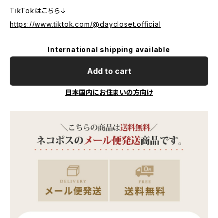
TikTokはこちら↓
https://www.tiktok.com/@daycloset.official
International shipping available
Add to cart
日本国内にお住まいの方向け