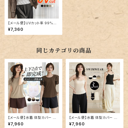
【メール便】UVカット率 99%以
上 UVパーカー ラッシュガード
¥7,360
レディース ペプラムフリル 接触
冷感 薄い 軽い／rashguard10
1
同じカテゴリの商品
【メール便】水着 体型カバー レ
【メール便】水着 体型カバー キ
ディース 半袖 ティアード フレア
ャミキニ レディース パンツ ワイ
¥7,960
¥7,960
スリーブ ブラ一体型トップス シ
ドパンツ 3点セット／hys3438