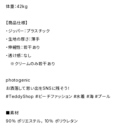
体重：42kg
【商品仕様】
・ジッパー：プラスチック
・生地の厚さ：薄手
・伸縮性：若干あり
・透け感：なし
※クリームのみ若干あり
photogenic
お洒落して思い出をSNSに残そう！
#TeddyShop #ビーチファッション #水着 #海 #プール
■素材
90％ ポリエステル， 10％ ポリウレタン