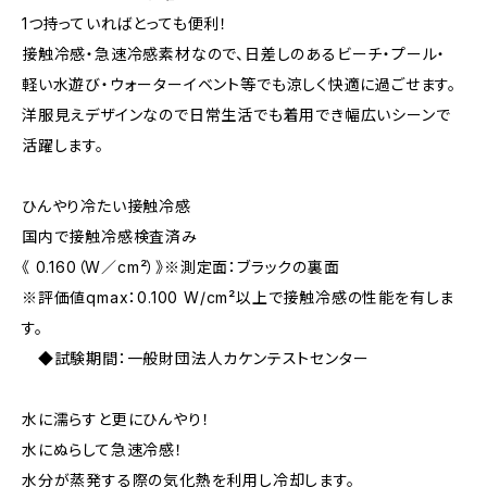
1つ持っていればとっても便利！
接触冷感・急速冷感素材なので、日差しのあるビーチ・プール・
軽い水遊び・ウォーターイベント等でも涼しく快適に過ごせます。
洋服見えデザインなので日常生活でも着用でき幅広いシーンで
活躍します。
ひんやり冷たい接触冷感
国内で接触冷感検査済み
《 0.160（W／cm²）》※測定面：ブラックの裏面
※評価値qmax：0.100 W/cm²以上で接触冷感の性能を有しま
す。
◆試験期間：一般財団法人カケンテストセンター
水に濡らすと更にひんやり！
水にぬらして急速冷感！
水分が蒸発する際の気化熱を利用し冷却します。