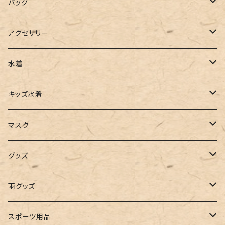
ポロシャツ
スラックス
キャミワンピース
ブーツ
バッグ
ベスト
ワイドパンツ
サロペット
パンプス
トートバッグ
アクセサリー
チュニック
カーゴパンツ
オールインワン
サンダル
ショルダー
その他
水着
タンクトップ
サロペット
スニーカー
バックパック
ワンピース
キッズ水着
キャミソール
ガウチョ
フラットシューズ
カゴバッグ
ビキニ
女の子
マスク
インナー
レギンス
レインシューズ
エコバッグ
ワンショルダー
男の子
アクセサリー
グッズ
ビスチェ
その他
レースアップ
リュック
オフショルダー
ユニセックス
マスクケース
帽子
雨グッズ
ルームシューズ
ハンドバッグ
バンドゥ
ストール・マフラー
レインコート
スポーツ用品