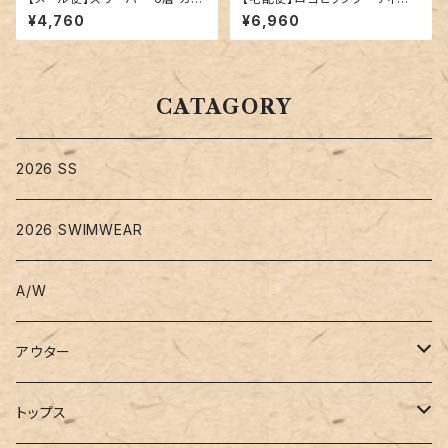
ゼ キッズ 女の子／kidstops01
／tops2070
¥4,760
¥6,960
7
CATAGORY
2026 SS
2026 SWIMWEAR
A/W
アウター
コート
トップス