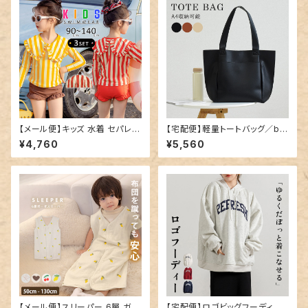
【メール便】キッズ 水着 セパレー
【宅配便】軽量トートバッグ／ba
ト 女の子 トップス／kids590
g282
¥4,760
¥5,560
【メール便】スリーパー 6層 ガー
【宅配便】ロゴビッグフーディー