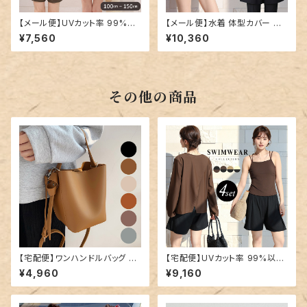
【メール便】UVカット率 99%以
【メール便】水着 体型カバー レ
上 キッズ 女の子 水着 セパレー
ディース ヘンリーネック レギン
¥7,560
¥10,360
ト ラッシュガード パンツ／rash
ス ショートパンツ タンキニ 4点
guard103
セット／hys3436
その他の商品
【宅配便】ワンハンドルバッグ ／
【宅配便】UVカット率 99%以上
bag202
水着 体型カバー キャミキニ レ
¥4,960
¥9,160
ディース 4点セット／hys3396