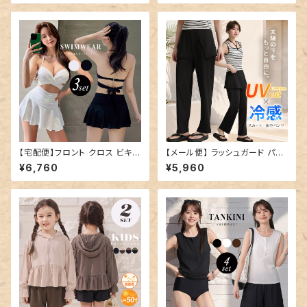
ョートパンツ 2点セット／hys34
39
【宅配便】フロント クロス ビキニ
【メール便】 ラッシュガード パン
水着 レディース 体型カバー／h
ツ レディース ロング／swimw
¥6,760
¥5,960
ys3437
ear-b021