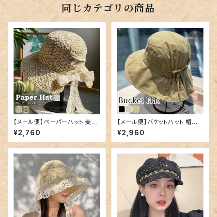
同じカテゴリの商品
【メール便】ペーパーハット 麦わ
【メール便】バケットハット 帽子
ら帽子 レディース リボン 折りた
レディース リボン つば広／hat
¥2,760
¥2,960
たみ／hat324
325