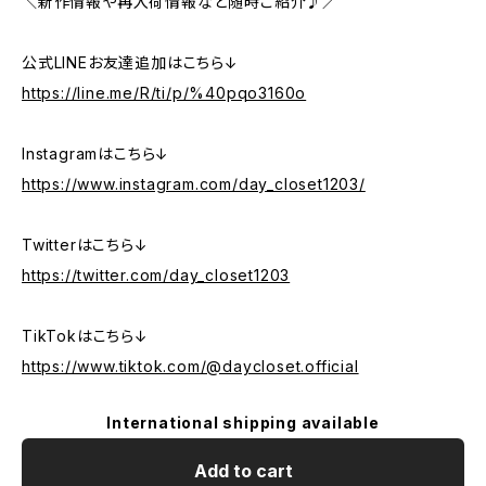
＼新作情報や再入荷情報など随時ご紹介♪／
公式LINEお友達追加はこちら↓
https://line.me/R/ti/p/%40pqo3160o
Instagramはこちら↓
https://www.instagram.com/day_closet1203/
Twitterはこちら↓
https://twitter.com/day_closet1203
TikTokはこちら↓
https://www.tiktok.com/@daycloset.official
International shipping available
Add to cart