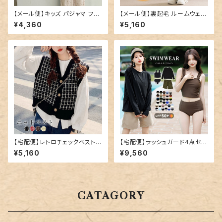
【メール便】キッズ パジャマ フリ
【メール便】裏起毛 ルームウェア
ル 長袖 女の子／roomwear2
腹巻 パンツ レディース／room
¥4,360
¥5,160
62
wear259
【宅配便】レトロチェックベスト／
【宅配便】ラッシュガード4点セッ
tops1532
トビキニ C／hys2861
¥5,160
¥9,560
CATAGORY