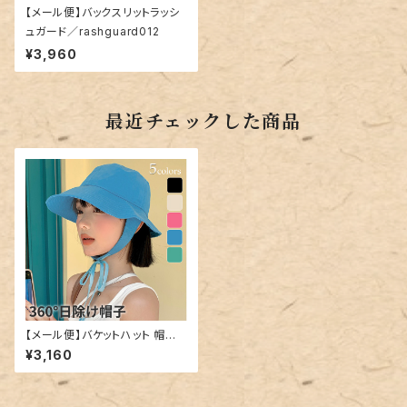
【メール便】バックスリットラッシ
ュガード／rashguard012
¥3,960
最近チェックした商品
【メール便】バケットハット 帽子
レディース きれいめ 顎／hat30
¥3,160
4