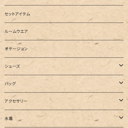
ダウンジャケット
ニット
ショートパンツ
ミニ
シャツワンピース
セットアイテム
ベスト
シャツ
ハーフパンツ
その他
スウェットワンピース
ルームウエア
ブラウス
スウェット
パーカーワンピース
オケージョン
カーディガン
ジャージ
ニットワンピース
シューズ
ポロシャツ
スラックス
キャミワンピース
ブーツ
バッグ
ベスト
ワイドパンツ
サロペット
パンプス
トートバッグ
アクセサリー
チュニック
カーゴパンツ
オールインワン
サンダル
ショルダー
その他
水着