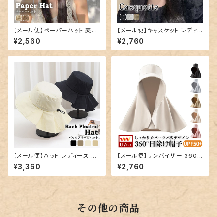
【メール便】ペーパーハット 麦わ
【メール便】キャスケット レディー
ら帽子 レディース つば広帽子
ス 帽子 キャップ ハット／hat32
¥2,560
¥2,760
リボン／hat326
7
【メール便】ハット レディース プ
【メール便】サンバイザー 360度
リーツ ストラップ つば広／hat3
日除け ハット レディース／hat
¥3,360
¥2,760
28
329
その他の商品