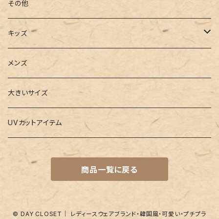
フィットネス
パスケース
ヨガウェア
その他
2点セット
ウォレット
ヨガソックス
キッズ
3点セット
カードケース
ヨガグッズ
Girls
メンズ
水着
4点セット
キーケース
ヨガマット
Boys
大きいサイズ
バレー
水着
5点セット
メガネチェーン
グッズ
UVカットアイテム
プールバッグ
ラッシュガード
ベルト
キッズスーツ
商品一覧に戻る
水着関連商品
UVグッズ
アームカバー
レギンス
ネイルグッズ
© DAY CLOSET｜ レディースウェアブランド・韓国風・可愛い・プチプラ