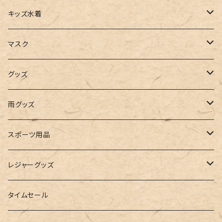
タンクトップ
サロペット
スニーカー
バックパック
ワンピース
キッズ水着
キャミソール
ガウチョ
フラットシューズ
カゴバッグ
ビキニ
女の子
マスク
インナー
レギンス
レインシューズ
エコバッグ
ワンショルダー
男の子
アクセサリー
グッズ
ビスチェ
その他
レースアップ
リュック
オフショルダー
ユニセックス
マスクケース
帽子
雨グッズ
ルームシューズ
ハンドバッグ
バンドゥ
ストール・マフラー
レインコート
スポーツ用品
インソール
ボストンバッグ
タンキニ
手袋
トレーニング・スポーツウェア
レジャーグッズ
ローファー
キャミキニ
ポーチ
トレーニンググッズ
ビーチグッズ
タイムセール