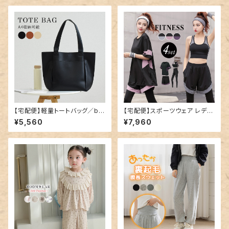
【宅配便】軽量トートバッグ／ba
【宅配便】スポーツウェア レディ
g282
ース 上下4点セット トレーニン
¥5,560
¥7,960
グウェア ランニングウェア／fitn
ess001