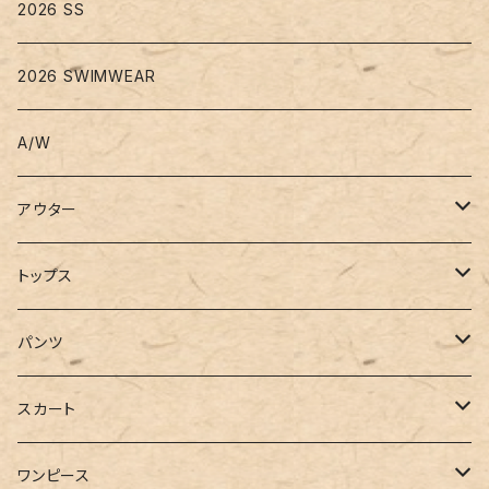
2026 SS
2026 SWIMWEAR
A/W
アウター
コート
トップス
ジャケット
Tシャツ
パンツ
ブルゾン
カットソー
デニム
スカート
半袖
ロングシャツ
スウェット・パーカー
スキニー
ロング
ワンピース