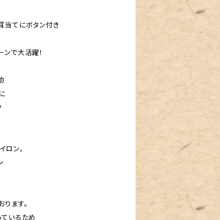
耳当てにボタン付き
ーンで大活躍！
動
に
ツ
ナイロン，
ン
おります。
っているため