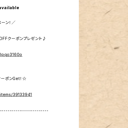
available
ペーン！／
％OFFクーポンプレゼント♪
%40pqo3160o
ーポンGet！☆
/items/39133941
-------------------------