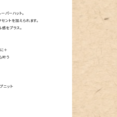
ルーパーハット。
クセントを加えられます。
ル感をプラス。
デに＋
も叶う
プニット
き