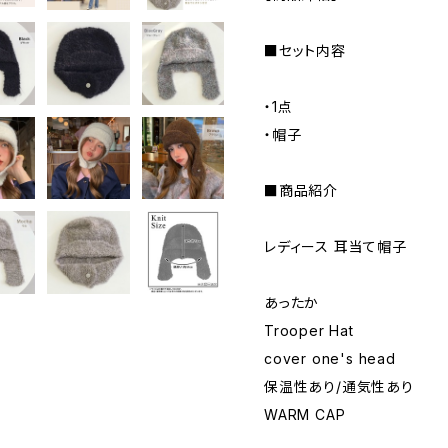
■セット内容
・1点
・帽子
■商品紹介
レディース 耳当て帽子
あったか
Trooper Hat
cover one's head
保温性あり/通気性あり
WARM CAP