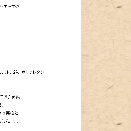
もアップ◎
ステル， 2％ ポリウレタン
ております。
、
より実物と
ございます。