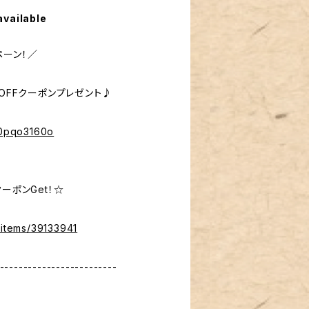
available
ペーン！／
％OFFクーポンプレゼント♪
%40pqo3160o
ーポンGet！☆
/items/39133941
-------------------------