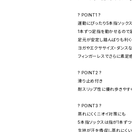
? POINT1 ?
運動にぴったり5本指ソック
1本ずつ足指を動かせるので
足元が安定し踏んばりも利く
ヨガやエクササイズ・ダンス
フィンガーレスでさらに素足感
? POINT2 ?
滑り止め付き
耐スリップ性に優れ歩きやす
? POINT3 ?
蒸れにくくニオイ対策にも
5本指ソックスは指が1本ずつ
生地が汗を吸収し蒸れにくい