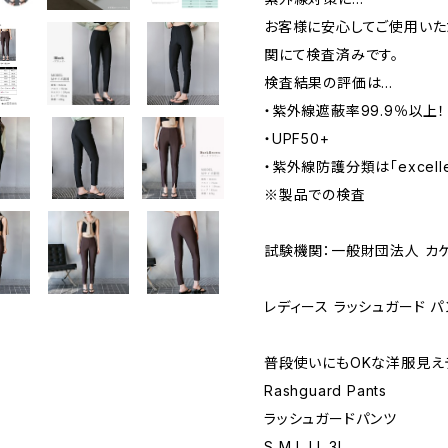
お客様に安心してご使用いた
関にて検査済みです。
検査結果の評価は…
・紫外線遮蔽率99.9％以上！
・UPF50+
・紫外線防護分類は「excelle
※製品での検査
試験機関：一般財団法人 カ
レディース ラッシュガード パ
普段使いにもOKな洋服見え
Rashguard Pants
ラッシュガードパンツ
S M L LL 3L