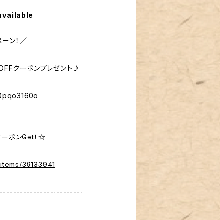
available
ペーン！／
％OFFクーポンプレゼント♪
%40pqo3160o
ーポンGet！☆
/items/39133941
-------------------------