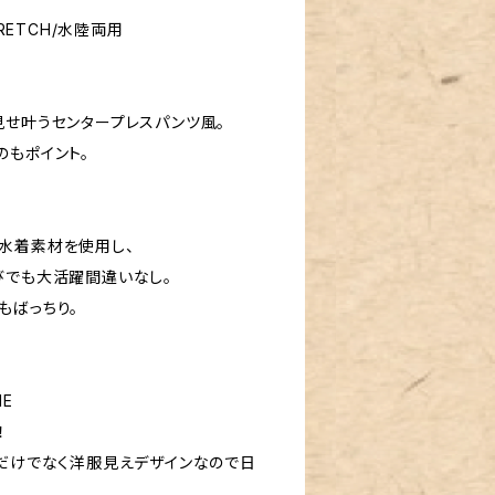
TRETCH/水陸両用
見せ叶うセンタープレスパンツ風。
のもポイント。
水着素材を使用し、
びでも大活躍間違いなし。
もばっちり。
E
！
ンだけでなく洋服見えデザインなので日