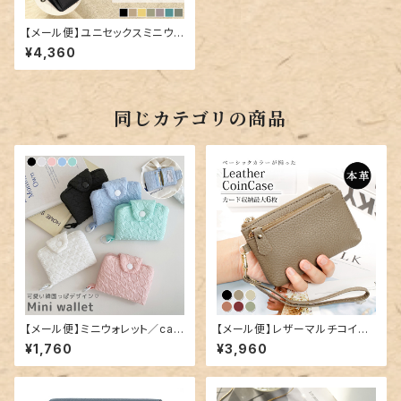
【メール便】ユニセックスミニウォ
レット／card139
¥4,360
同じカテゴリの商品
【メール便】ミニウォレット／car
【メール便】レザーマルチコイン
d143
ケース／card141
¥1,760
¥3,960