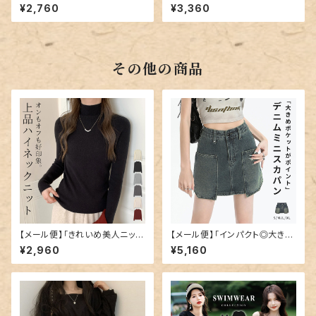
ードケース／card133
レット／card117
¥2,760
¥3,360
その他の商品
【メール便】「きれいめ美人ニッ
【メール便】「インパクト◎大き目
ト」ニット レディース きれいめ
ポケット」デニム ミニスカート 韓
¥2,960
¥5,160
ハイネック トップス／tops232
国ファッション デニムスカート ミ
5
ニ／skirt070