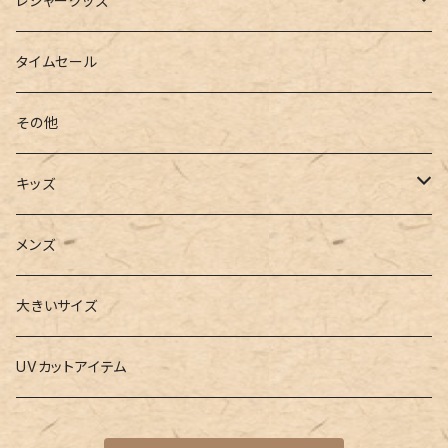
レジャーグッズ
ローファー
キャミキニ
ポーチ
トレーニンググッズ
ビーチグッズ
タイムセール
フィットネス
パスケース
ヨガウェア
その他
2点セット
ウォレット
ヨガソックス
キッズ
3点セット
カードケース
ヨガグッズ
Girls
メンズ
水着
4点セット
キーケース
ヨガマット
Boys
大きいサイズ
バレー
水着
5点セット
メガネチェーン
グッズ
UVカットアイテム
プールバッグ
ラッシュガード
ベルト
キッズスーツ