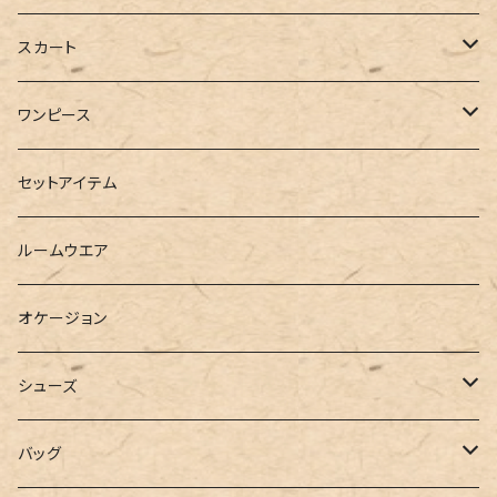
ブルゾン
カットソー
デニム
スカート
半袖
ロングシャツ
スウェット・パーカー
スキニー
ロング
ワンピース
ダウンジャケット
ニット
ショートパンツ
ミニ
シャツワンピース
セットアイテム
ベスト
シャツ
ハーフパンツ
その他
スウェットワンピース
ルームウエア
ブラウス
スウェット
パーカーワンピース
オケージョン
カーディガン
ジャージ
ニットワンピース
シューズ
ポロシャツ
スラックス
キャミワンピース
ブーツ
バッグ