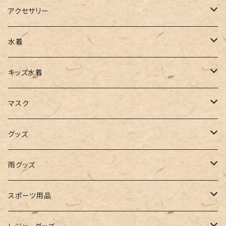
ベスト
ワイドパンツ
サロペット
パンプス
トートバッグ
アクセサリー
チュニック
カーゴパンツ
オールインワン
サンダル
ショルダー
その他
水着
タンクトップ
サロペット
スニーカー
バックパック
ワンピース
キッズ水着
キャミソール
ガウチョ
フラットシューズ
カゴバッグ
ビキニ
女の子
マスク
インナー
レギンス
レインシューズ
エコバッグ
ワンショルダー
男の子
アクセサリー
グッズ
ビスチェ
その他
レースアップ
リュック
オフショルダー
ユニセックス
マスクケース
帽子
雨グッズ
ルームシューズ
ハンドバッグ
バンドゥ
ストール・マフラー
レインコート
スポーツ用品
インソール
ボストンバッグ
タンキニ
手袋
トレーニング・スポーツウェア