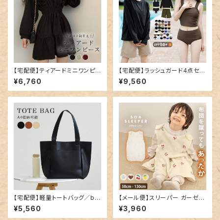
【宅配便】ティアードミニワンピ
【宅配便】ラッシュガード4点セッ
ース／tops1678
トビキニ C／hys2861
¥6,760
¥9,560
【宅配便】軽量トートバッグ／ba
【メール便】スリーパー ガーゼ フ
g282
リース キッズ 女の子／kidsto
¥5,560
¥3,960
ps016