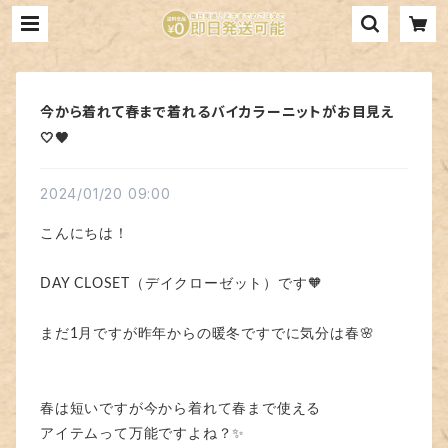
今から着れて春まで着れるバイカラーニットがお目見え
🤍🖤
2024/01/20 09:00
こんにちは！
DAY CLOSET（デイクローゼット）です🧡
まだ1月ですが昨年からの暖冬ですでに気分は春🌸
春は短いですが今から着れて春まで使える
アイテムって万能ですよね？✨