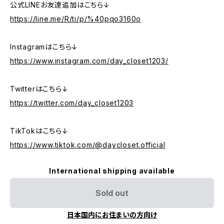
公式LINEお友達追加はこちら↓
https://line.me/R/ti/p/%40pqo3160o
Instagramはこちら↓
https://www.instagram.com/day_closet1203/
Twitterはこちら↓
https://twitter.com/day_closet1203
TikTokはこちら↓
https://www.tiktok.com/@daycloset.official
International shipping available
Sold out
日本国内にお住まいの方向け