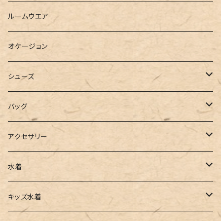
ベスト
シャツ
ハーフパンツ
その他
スウェットワンピース
ルームウエア
ブラウス
スウェット
パーカーワンピース
オケージョン
カーディガン
ジャージ
ニットワンピース
シューズ
ポロシャツ
スラックス
キャミワンピース
ブーツ
バッグ
ベスト
ワイドパンツ
サロペット
パンプス
トートバッグ
アクセサリー
チュニック
カーゴパンツ
オールインワン
サンダル
ショルダー
その他
水着
タンクトップ
サロペット
スニーカー
バックパック
ワンピース
キッズ水着