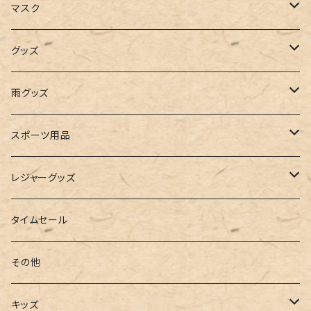
キャミソール
ガウチョ
フラットシューズ
カゴバッグ
ビキニ
女の子
マスク
インナー
レギンス
レインシューズ
エコバッグ
ワンショルダー
男の子
アクセサリー
グッズ
ビスチェ
その他
レースアップ
リュック
オフショルダー
ユニセックス
マスクケース
帽子
雨グッズ
ルームシューズ
ハンドバッグ
バンドゥ
ストール・マフラー
レインコート
スポーツ用品
インソール
ボストンバッグ
タンキニ
手袋
トレーニング・スポーツウェア
レジャーグッズ
ローファー
キャミキニ
ポーチ
トレーニンググッズ
ビーチグッズ
タイムセール
フィットネス
パスケース
ヨガウェア
その他
2点セット
ウォレット
ヨガソックス
キッズ