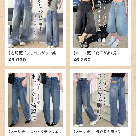
【宅配便】「少しの広がりで美脚
【メール便】 「靴下がよく見える
に近づく」デニム パンツ セミワ
丈感」バギーパンツ レディース
¥8,960
¥6,360
イド レディース ポイント／pant
デニム ジーンズ／pants696
s700
【メール便】 「まっすぐ美シルエッ
【メール便】 「初心者も穿きやす