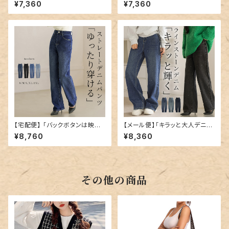
ト」デニム パンツ ストレート ジ
いダメージ」デニム パンツ スト
¥7,360
¥7,360
ーンズ／pants698
レート レディース／pants699
【宅配便】 「バックボタンは映え
【メール便】「キラッと大人デニ
にも」デニム パンツ ストレート
ム」デニム パンツ ワイド ストレ
¥8,760
¥8,360
レディース ／pants654
ート レディース／pants662
その他の商品