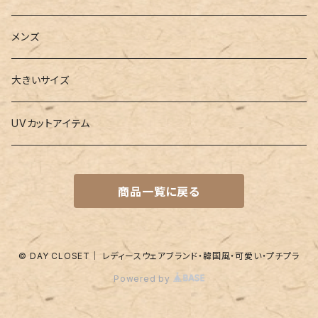
3点セット
カードケース
ヨガグッズ
Girls
メンズ
水着
4点セット
キーケース
ヨガマット
Boys
大きいサイズ
バレー
水着
5点セット
メガネチェーン
グッズ
UVカットアイテム
プールバッグ
ラッシュガード
ベルト
キッズスーツ
商品一覧に戻る
水着関連商品
UVグッズ
アームカバー
レギンス
ネイルグッズ
© DAY CLOSET｜ レディースウェアブランド・韓国風・可愛い・プチプラ
Powered by
パッド
靴下