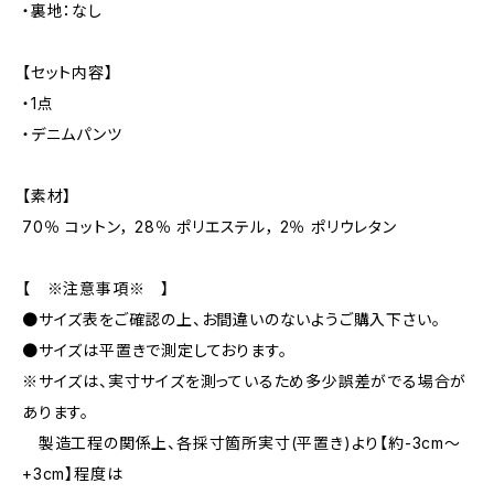
・裏地：なし
【セット内容】
・1点
・デニムパンツ
【素材】
70％ コットン， 28％ ポリエステル， 2％ ポリウレタン
【 ※注意事項※ 】
●サイズ表をご確認の上、お間違いのないようご購入下さい。
●サイズは平置きで測定しております。
※サイズは、実寸サイズを測っているため多少誤差がでる場合が
あります。
製造工程の関係上、各採寸箇所実寸(平置き)より【約-3cm〜
+3cm】程度は