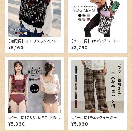
【宅配便】レトロチェックベスト／
【メール便】ヨガバッグ トート ヨ
tops1532
ガマット 縦型 ケース／bag286
¥5,160
¥3,760
【メール便】フリル ビキニ 水着
【メール便】チェックイージーワ
レディース キャミキニ ハイウエ
イドパンツ／pants559
¥5,960
¥5,960
スト／hys3269