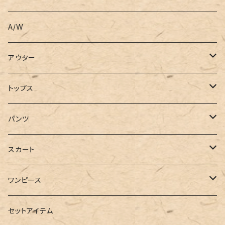
A/W
アウター
コート
トップス
ジャケット
Tシャツ
パンツ
ブルゾン
カットソー
デニム
スカート
半袖
ロングシャツ
スウェット・パーカー
スキニー
ロング
ワンピース
ダウンジャケット
ニット
ショートパンツ
ミニ
シャツワンピース
セットアイテム