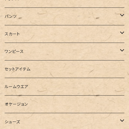
ジャケット
Tシャツ
パンツ
ブルゾン
カットソー
デニム
スカート
半袖
ロングシャツ
スウェット・パーカー
スキニー
ロング
ワンピース
ダウンジャケット
ニット
ショートパンツ
ミニ
シャツワンピース
セットアイテム
ベスト
シャツ
ハーフパンツ
その他
スウェットワンピース
ルームウエア
ブラウス
スウェット
パーカーワンピース
オケージョン
カーディガン
ジャージ
ニットワンピース
シューズ