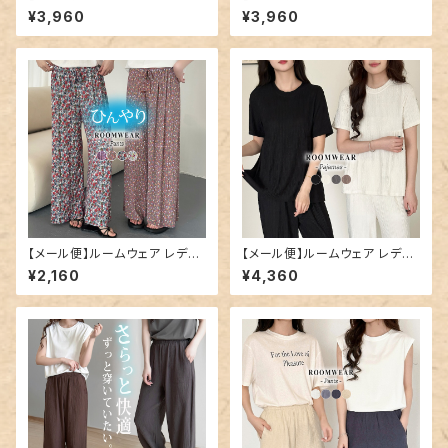
ース ビッグシルエット セットアッ
ース パンツ のみ ボトムス ダブ
¥3,960
¥3,960
プ 半袖／roomwear299
ルガーゼ ワンマイルウェア／ro
omwear300
【メール便】ルームウェア レディ
【メール便】ルームウェア レディ
ース ボトムス パンツ パジャマ／
ース セットアップ パジャマ トッ
¥2,160
¥4,360
roomwear273
プス／roomwear282