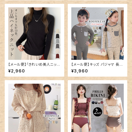
ニ／skirt070
【メール便】「きれいめ美人ニッ
【メール便】キッズ パジャマ 長袖
ト」ニット レディース きれいめ
男の子 女の子／roomwear26
¥2,960
¥3,960
ハイネック トップス／tops232
3
5