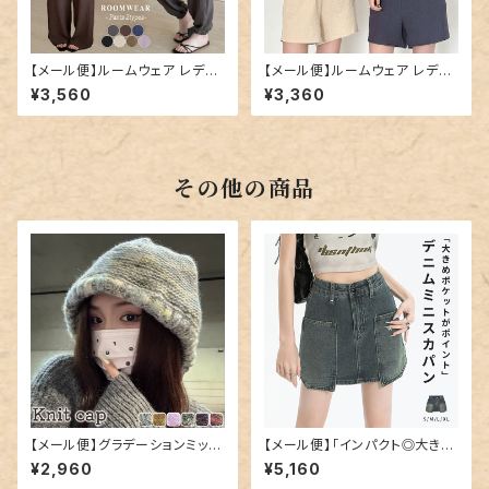
【メール便】ルームウェア レディ
【メール便】ルームウェア レディ
ース パンツ のみ ボトムス／ro
ース ボトムス ショートパンツ パ
¥3,560
¥3,360
omwear283
ジャマ／roomwear284
その他の商品
【メール便】グラデーションミック
【メール便】「インパクト◎大き目
スカラーニット帽／hat300
ポケット」デニム ミニスカート 韓
¥2,960
¥5,160
国ファッション デニムスカート ミ