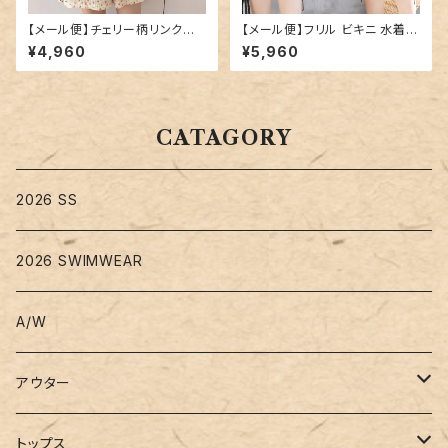
【メール便】チェリー柄リンクル
【メール便】フリル ビキニ 水着
ルームウエア／roomwear116
レディース キャミキニ ハイウエ
¥4,960
¥5,960
スト／hys3269
CATAGORY
2026 SS
2026 SWIMWEAR
A/W
アウター
コート
トップス