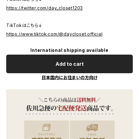
https://twitter.com/day_closet1203
TikTokはこちら↓
https://www.tiktok.com/@daycloset.official
International shipping available
Add to cart
日本国内にお住まいの方向け