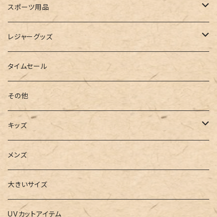
ルームシューズ
ハンドバッグ
バンドゥ
ストール・マフラー
レインコート
スポーツ用品
インソール
ボストンバッグ
タンキニ
手袋
トレーニング・スポーツウェア
レジャーグッズ
ローファー
キャミキニ
ポーチ
トレーニンググッズ
ビーチグッズ
タイムセール
フィットネス
パスケース
ヨガウェア
その他
2点セット
ウォレット
ヨガソックス
キッズ
3点セット
カードケース
ヨガグッズ
Girls
メンズ
水着
4点セット
キーケース
ヨガマット
Boys
大きいサイズ
バレー
水着
5点セット
メガネチェーン
グッズ
UVカットアイテム