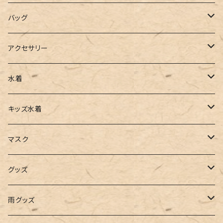
ポロシャツ
スラックス
キャミワンピース
ブーツ
バッグ
ベスト
ワイドパンツ
サロペット
パンプス
トートバッグ
アクセサリー
チュニック
カーゴパンツ
オールインワン
サンダル
ショルダー
その他
水着
タンクトップ
サロペット
スニーカー
バックパック
ワンピース
キッズ水着
キャミソール
ガウチョ
フラットシューズ
カゴバッグ
ビキニ
女の子
マスク
インナー
レギンス
レインシューズ
エコバッグ
ワンショルダー
男の子
アクセサリー
グッズ
ビスチェ
その他
レースアップ
リュック
オフショルダー
ユニセックス
マスクケース
帽子
雨グッズ