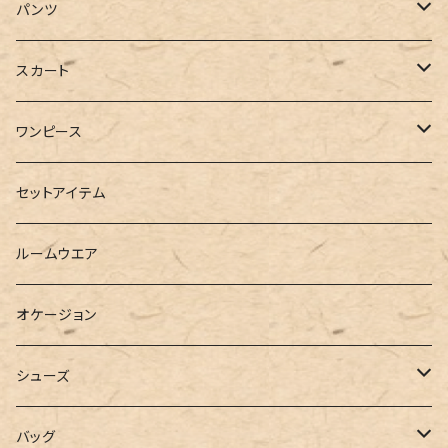
ジャケット
Tシャツ
パンツ
ブルゾン
カットソー
デニム
スカート
半袖
ロングシャツ
スウェット・パーカー
スキニー
ロング
ワンピース
ダウンジャケット
ニット
ショートパンツ
ミニ
シャツワンピース
セットアイテム
ベスト
シャツ
ハーフパンツ
その他
スウェットワンピース
ルームウエア
ブラウス
スウェット
パーカーワンピース
オケージョン
カーディガン
ジャージ
ニットワンピース
シューズ
ポロシャツ
スラックス
キャミワンピース
ブーツ
バッグ