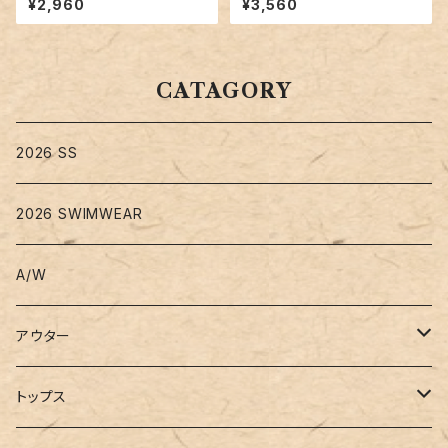
¥2,960
¥3,560
ハイネック トップス／tops232
5
CATAGORY
2026 SS
2026 SWIMWEAR
A/W
アウター
コート
トップス