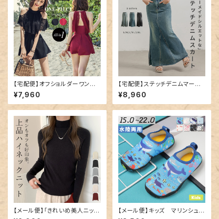
【宅配便】オフショルダーワンピ
【宅配便】ステッチデニムマーメ
ース／hys1768
イドスカート／skirt032
¥7,960
¥8,960
【メール便】「きれいめ美人ニッ
【メール便】キッズ マリンシュー
ト」ニット レディース きれいめ
ズ／shoes176