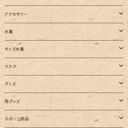
ベスト
ワイドパンツ
サロペット
パンプス
トートバッグ
アクセサリー
チュニック
カーゴパンツ
オールインワン
サンダル
ショルダー
その他
水着
タンクトップ
サロペット
スニーカー
バックパック
ワンピース
キッズ水着
キャミソール
ガウチョ
フラットシューズ
カゴバッグ
ビキニ
女の子
マスク
インナー
レギンス
レインシューズ
エコバッグ
ワンショルダー
男の子
アクセサリー
グッズ
ビスチェ
その他
レースアップ
リュック
オフショルダー
ユニセックス
マスクケース
帽子
雨グッズ
ルームシューズ
ハンドバッグ
バンドゥ
ストール・マフラー
レインコート
スポーツ用品