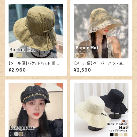
【メール便】バケットハット 帽子
【メール便】ペーパーハット 麦わ
レディース リボン つば広／hat
ら帽子 レディース つば広帽子
¥2,960
¥2,560
325
リボン／hat326