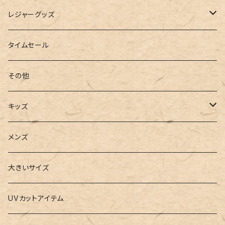
インソール
ボストンバッグ
タンキニ
手袋
トレーニング・スポーツウェア
レジャーグッズ
ローファー
キャミキニ
ポーチ
トレーニンググッズ
ビーチグッズ
タイムセール
フィットネス
パスケース
ヨガウェア
その他
2点セット
ウォレット
ヨガソックス
キッズ
3点セット
カードケース
ヨガグッズ
Girls
メンズ
水着
4点セット
キーケース
ヨガマット
Boys
大きいサイズ
バレー
水着
5点セット
メガネチェーン
グッズ
UVカットアイテム