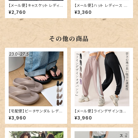
【メール便】キャスケット レディー
【メール便】ハット レディース プ
ス 帽子 キャップ ハット／hat32
リーツ ストラップ つば広／hat3
¥2,760
¥3,360
7
28
その他の商品
【宅配便】ビーチサンダル レディ
【メール便】ラインデザインヨガ
ース 厚底 軽量 サンダル／san
パンツ／yoga176
¥3,960
¥3,960
dal189