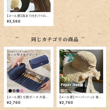
【メール便】耳あて付きパイロッ
トキャップ／hat293
¥3,560
同じカテゴリの商品
【メール便】 化粧ポーチ 大容量
【メール便】ペーパーハット 麦わ
持ち運び 鞄／bag332
ら帽子 レディース リボン 折りた
¥2,760
¥2,760
たみ／hat324