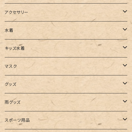
ベスト
ワイドパンツ
サロペット
パンプス
トートバッグ
アクセサリー
チュニック
カーゴパンツ
オールインワン
サンダル
ショルダー
その他
水着
タンクトップ
サロペット
スニーカー
バックパック
ワンピース
キッズ水着
キャミソール
ガウチョ
フラットシューズ
カゴバッグ
ビキニ
女の子
マスク
インナー
レギンス
レインシューズ
エコバッグ
ワンショルダー
男の子
アクセサリー
グッズ
ビスチェ
その他
レースアップ
リュック
オフショルダー
ユニセックス
マスクケース
帽子
雨グッズ
ルームシューズ
ハンドバッグ
バンドゥ
ストール・マフラー
レインコート
スポーツ用品