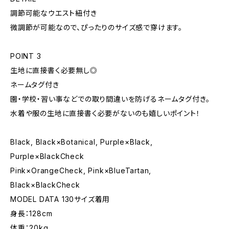
調節可能なウエスト紐付き
微調節が可能なので、ぴったりのサイズ感で穿けます。
POINT 3
生地に直接書く必要無し◎
ネームタグ付き
園・学校・習い事などでの取り間違いを防げるネームタグ付き。
水着や服の生地に直接書く必要がないのも嬉しいポイント！
Black, Black×Botanical, Purple×Black,
Purple×BlackCheck
Pink×OrangeCheck, Pink×BlueTartan,
Black×BlackCheck
MODEL DATA 130サイズ着用
身長：128cm
体重：20kg