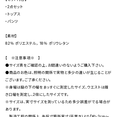
・2点セット
・トップス
・パンツ
【素材】
82％ ポリエステル， 18％ ポリウレタン
【 ※注意事項※ 】
●サイズ表をご確認の上、お間違いのないようご購入下さい。
●商品のお色は、照明の関係で実物と多少の違いが生じることが
ございます。ご了承ください。
※身幅は脇の下の幅をまっすぐに測定したサイズ、ウエストは履
き口幅を測定し、2倍にしたサイズです。
※サイズは、実寸サイズを測っているため多少誤差がでる場合が
あります。
製造工程の関係上、各採寸箇所実寸(平置き)より【約-2cm〜