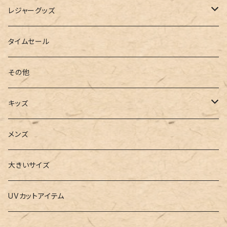
インソール
ボストンバッグ
タンキニ
手袋
トレーニング・スポーツウェア
レジャーグッズ
ローファー
キャミキニ
ポーチ
トレーニンググッズ
ビーチグッズ
タイムセール
フィットネス
パスケース
ヨガウェア
その他
2点セット
ウォレット
ヨガソックス
キッズ
3点セット
カードケース
ヨガグッズ
Girls
メンズ
水着
4点セット
キーケース
ヨガマット
Boys
大きいサイズ
バレー
水着
5点セット
メガネチェーン
グッズ
UVカットアイテム
プールバッグ
ラッシュガード
ベルト
キッズスーツ