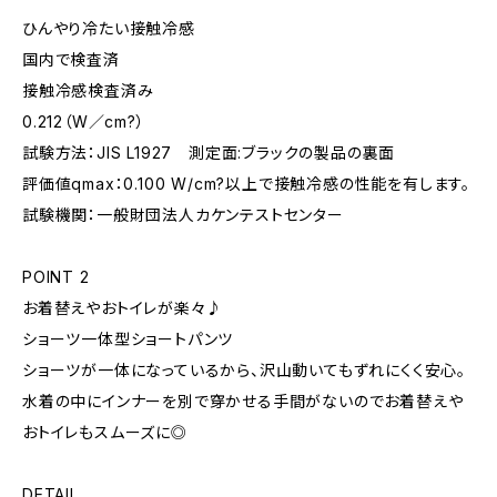
ひんやり冷たい接触冷感
国内で検査済
接触冷感検査済み
0.212（W／cm?）
試験方法：JIS L1927 測定面:ブラックの製品の裏面
評価値qmax：0.100 W/cm?以上で接触冷感の性能を有します。
試験機関：一般財団法人カケンテストセンター
POINT 2
お着替えやおトイレが楽々♪
ショーツ一体型ショートパンツ
ショーツが一体になっているから、沢山動いてもずれにくく安心。
水着の中にインナーを別で穿かせる手間がないのでお着替えや
おトイレもスムーズに◎
DETAIL