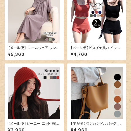
【メール便】 ルームウェア ワンピ
【メール便】ビスチェ風ハイウエ
ース ロング レディース／room
ストビキニ／hys2789
¥5,360
¥4,760
wear278
【メール便】ビーニー ニット 帽子
【宅配便】ワンハンドルバッグ ／
レディース ゆったり／hat320
bag202
¥3,960
¥4,960