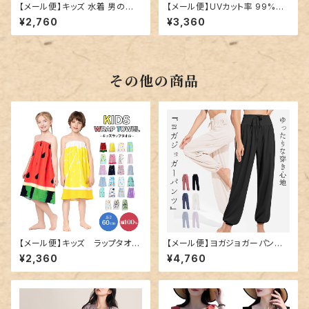
【メール便】キッズ 水着 男の子
【メール便】UVカット率 99%以
女の子 ユニセックス／kids60
上 キッズ 水着 男の子／kids6
¥2,760
¥3,360
2
03
その他の商品
【メール便】キッズ ラップタオル
【メール便】ヨガジョガーパンツ
／towel018
／yoga202
¥2,360
¥4,760