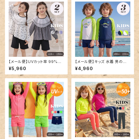
【メール便】UVカット率 99%以
【メール便】キッズ 水着 男の子
上 キッズ 水着 セパレート／kid
セパレート ラッシュガード／kid
¥5,960
¥4,960
s599
s600