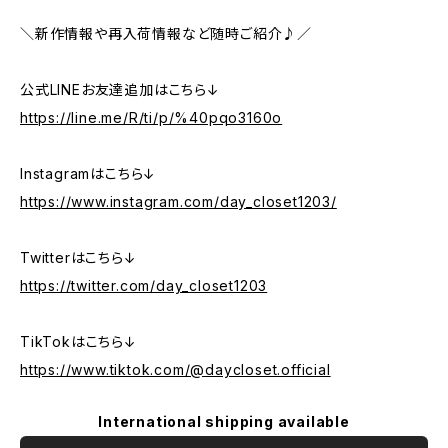
＼新作情報や再入荷情報など随時ご紹介♪／
公式LINEお友達追加はこちら↓
https://line.me/R/ti/p/%40pqo3160o
Instagramはこちら↓
https://www.instagram.com/day_closet1203/
Twitterはこちら↓
https://twitter.com/day_closet1203
TikTokはこちら↓
https://www.tiktok.com/@daycloset.official
International shipping available