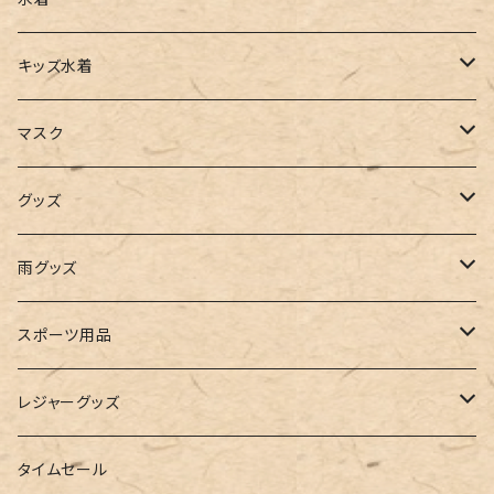
タンクトップ
サロペット
スニーカー
バックパック
ワンピース
キッズ水着
キャミソール
ガウチョ
フラットシューズ
カゴバッグ
ビキニ
女の子
マスク
インナー
レギンス
レインシューズ
エコバッグ
ワンショルダー
男の子
アクセサリー
グッズ
ビスチェ
その他
レースアップ
リュック
オフショルダー
ユニセックス
マスクケース
帽子
雨グッズ
ルームシューズ
ハンドバッグ
バンドゥ
ストール・マフラー
レインコート
スポーツ用品
インソール
ボストンバッグ
タンキニ
手袋
トレーニング・スポーツウェア
レジャーグッズ
ローファー
キャミキニ
ポーチ
トレーニンググッズ
ビーチグッズ
タイムセール