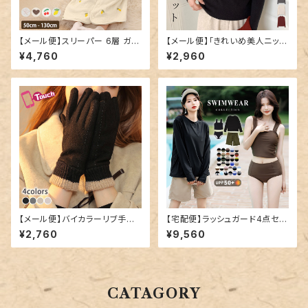
【メール便】スリーパー 6層 ガー
【メール便】「きれいめ美人ニッ
ゼ キッズ 女の子／kidstops01
ト」ニット レディース きれいめ
¥4,760
¥2,960
7
ハイネック トップス／tops232
5
【メール便】バイカラーリブ手袋
【宅配便】ラッシュガード4点セッ
／glove173
トビキニ C／hys2861
¥2,760
¥9,560
CATAGORY