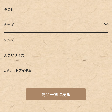
フィットネス
パスケース
ヨガウェア
その他
2点セット
ウォレット
ヨガソックス
キッズ
3点セット
カードケース
ヨガグッズ
Girls
メンズ
水着
4点セット
キーケース
ヨガマット
Boys
大きいサイズ
バレー
水着
5点セット
メガネチェーン
グッズ
UVカットアイテム
プールバッグ
ラッシュガード
ベルト
キッズスーツ
商品一覧に戻る
水着関連商品
UVグッズ