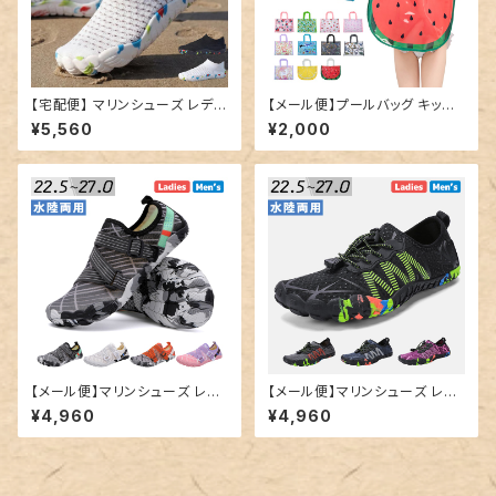
【宅配便】 マリンシューズ レディ
【メール便】プールバッグ キッズ
ース メンズ 男女兼用／shoes1
女の子 男の子 小学生／bag31
¥5,560
¥2,000
97
5
【メール便】マリンシューズ レデ
【メール便】マリンシューズ レデ
ィース メンズ 水陸両用 靴／sh
ィース メンズ 水陸両用 靴／sh
¥4,960
¥4,960
oes179
oes180