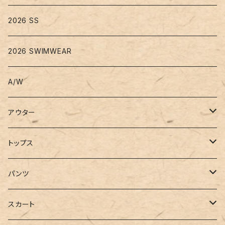
2026 SS
2026 SWIMWEAR
A/W
アウター
コート
トップス
ジャケット
Tシャツ
パンツ
ブルゾン
カットソー
デニム
スカート