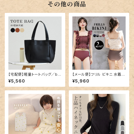
その他の商品
【宅配便】軽量トートバッグ／ba
【メール便】フリル ビキニ 水着
g282
レディース キャミキニ ハイウエ
¥5,560
¥5,960
スト／hys3269