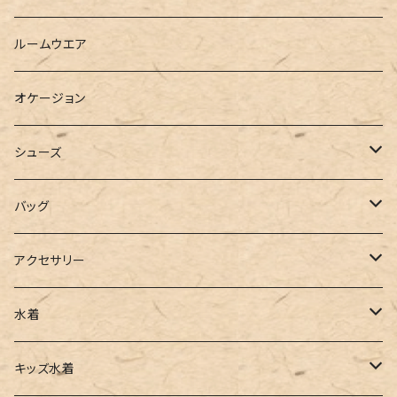
ベスト
シャツ
ハーフパンツ
その他
スウェットワンピース
ルームウエア
ブラウス
スウェット
パーカーワンピース
オケージョン
カーディガン
ジャージ
ニットワンピース
シューズ
ポロシャツ
スラックス
キャミワンピース
ブーツ
バッグ
ベスト
ワイドパンツ
サロペット
パンプス
トートバッグ
アクセサリー
チュニック
カーゴパンツ
オールインワン
サンダル
ショルダー
その他
水着
タンクトップ
サロペット
スニーカー
バックパック
ワンピース
キッズ水着