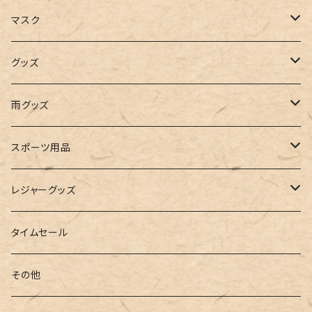
キャミソール
ガウチョ
フラットシューズ
カゴバッグ
ビキニ
女の子
マスク
インナー
レギンス
レインシューズ
エコバッグ
ワンショルダー
男の子
アクセサリー
グッズ
ビスチェ
その他
レースアップ
リュック
オフショルダー
ユニセックス
マスクケース
帽子
雨グッズ
ルームシューズ
ハンドバッグ
バンドゥ
ストール・マフラー
レインコート
スポーツ用品
インソール
ボストンバッグ
タンキニ
手袋
トレーニング・スポーツウェア
レジャーグッズ
ローファー
キャミキニ
ポーチ
トレーニンググッズ
ビーチグッズ
タイムセール
フィットネス
パスケース
ヨガウェア
その他