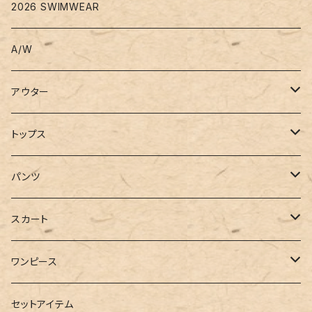
2026 SWIMWEAR
A/W
アウター
コート
トップス
ジャケット
Tシャツ
パンツ
ブルゾン
カットソー
デニム
スカート
半袖
ロングシャツ
スウェット・パーカー
スキニー
ロング
ワンピース
ダウンジャケット
ニット
ショートパンツ
ミニ
シャツワンピース
セットアイテム