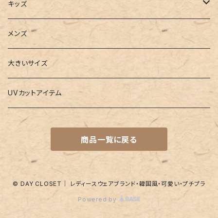
2点セット
ウォレット
ヨガソックス
キッズ
3点セット
カードケース
ヨガグッズ
Girls
メンズ
水着
4点セット
キーケース
ヨガマット
Boys
大きいサイズ
バレー
水着
5点セット
メガネチェーン
グッズ
UVカットアイテム
プールバッグ
ラッシュガード
ベルト
キッズスーツ
商品一覧に戻る
水着関連商品
UVグッズ
アームカバー
レギンス
ネイルグッズ
© DAY CLOSET｜ レディースウェアブランド・韓国風・可愛い・プチプラ
Powered by
パッド
靴下