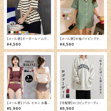
【メール便】ボーダールームウェ
【メール便】半袖パイピングチェ
ア／roomwear191
ックルームウエア／roomwear
¥4,560
¥4,560
122
【メール便】フリル ビキニ 水着
【宅配便】ロゴビッグフーディー
レディース キャミキニ ハイウエ
／tops2070
¥5,960
¥6,960
スト／hys3269