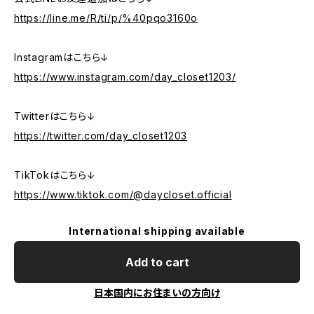
https://line.me/R/ti/p/%40pqo3160o
Instagramはこちら↓
https://www.instagram.com/day_closet1203/
Twitterはこちら↓
https://twitter.com/day_closet1203
TikTokはこちら↓
https://www.tiktok.com/@daycloset.official
International shipping available
Add to cart
日本国内にお住まいの方向け