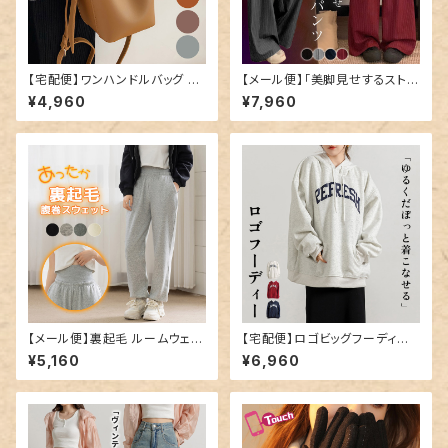
【宅配便】ワンハンドルバッグ ／
【メール便】「美脚見せするストラ
bag202
イプ」ワイドパンツ レディース き
¥4,960
¥7,960
れいめ ボトムス ハイウエスト／
pants684
【メール便】裏起毛 ルームウェア
【宅配便】ロゴビッグフーディー
腹巻 パンツ レディース／room
／tops2070
¥5,160
¥6,960
wear259