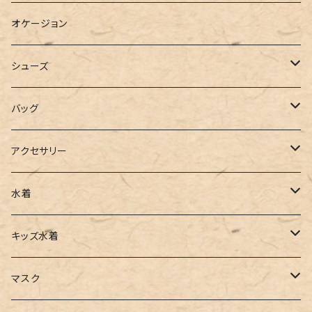
ブラウス
スウェット
パーカーワンピース
オケージョン
カーディガン
ジャージ
ニットワンピース
シューズ
ポロシャツ
スラックス
キャミワンピース
ブーツ
バッグ
ベスト
ワイドパンツ
サロペット
パンプス
トートバッグ
アクセサリー
チュニック
カーゴパンツ
オールインワン
サンダル
ショルダー
その他
水着
タンクトップ
サロペット
スニーカー
バックパック
ワンピース
キッズ水着
キャミソール
ガウチョ
フラットシューズ
カゴバッグ
ビキニ
女の子
マスク