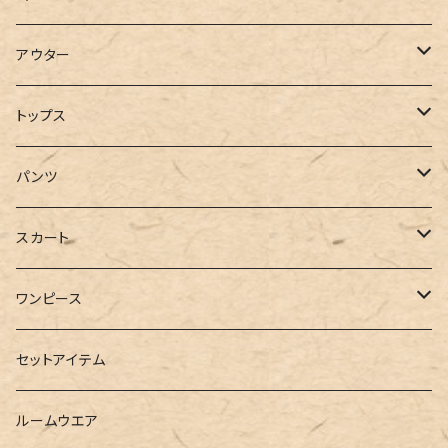
アウター
コート
トップス
ジャケット
Tシャツ
パンツ
ブルゾン
カットソー
デニム
スカート
半袖
ロングシャツ
スウェット・パーカー
スキニー
ロング
ワンピース
ダウンジャケット
ニット
ショートパンツ
ミニ
シャツワンピース
セットアイテム
ベスト
シャツ
ハーフパンツ
その他
スウェットワンピース
ルームウエア