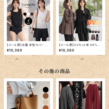
【メール便】水着 体型カバー レ
【メール便】UVカット率 99%以
ディース ヘンリーネック レギン
上 UVパーカー ラッシュガード
¥10,360
¥10,360
ス ショートパンツ タンキニ 4点
レディース キャンディスリーブ
セット／hys3436
ペプラムフリル 速乾 2点セット
／rashguard103
その他の商品