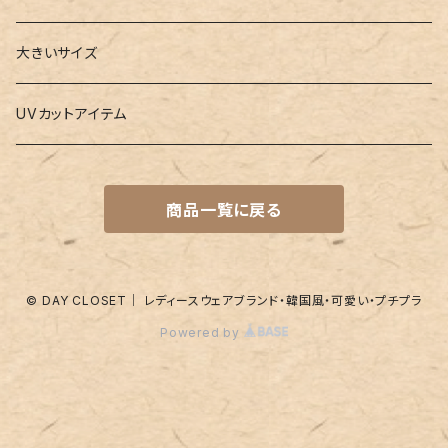
水着
4点セット
キーケース
ヨガマット
Boys
大きいサイズ
バレー
水着
5点セット
メガネチェーン
グッズ
UVカットアイテム
プールバッグ
ラッシュガード
ベルト
キッズスーツ
商品一覧に戻る
水着関連商品
UVグッズ
アームカバー
レギンス
ネイルグッズ
© DAY CLOSET｜ レディースウェアブランド・韓国風・可愛い・プチプラ
Powered by
パッド
靴下
アンダーショーツ
付け襟