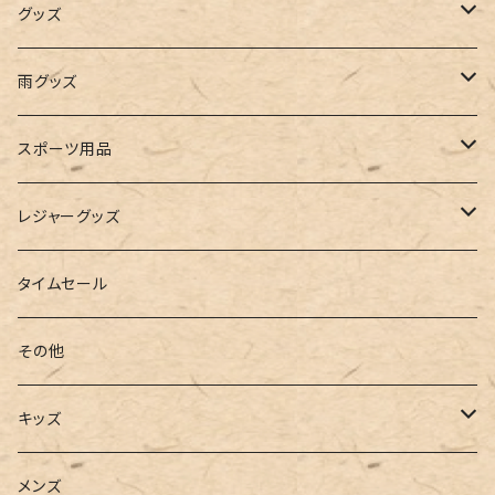
インナー
レギンス
レインシューズ
エコバッグ
ワンショルダー
男の子
アクセサリー
グッズ
ビスチェ
その他
レースアップ
リュック
オフショルダー
ユニセックス
マスクケース
帽子
雨グッズ
ルームシューズ
ハンドバッグ
バンドゥ
ストール・マフラー
レインコート
スポーツ用品
インソール
ボストンバッグ
タンキニ
手袋
トレーニング・スポーツウェア
レジャーグッズ
ローファー
キャミキニ
ポーチ
トレーニンググッズ
ビーチグッズ
タイムセール
フィットネス
パスケース
ヨガウェア
その他
2点セット
ウォレット
ヨガソックス
キッズ
3点セット
カードケース
ヨガグッズ
Girls
メンズ