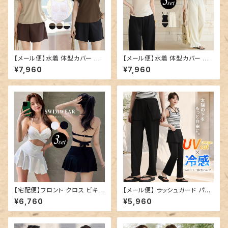
【メール便】水着 体型カバー レ
【メール便】水着 体型カバー キ
ディース 半袖 ティアード フレア
ャミキニ レディース パンツ ワイ
¥7,960
¥7,960
スリーブ ブラ一体型トップス シ
ドパンツ 3点セット／hys3438
ョートパンツ 2点セット／hys34
39
【宅配便】フロント クロス ビキニ
【メール便】 ラッシュガード パン
水着 レディース 体型カバー／h
ツ レディース ロング／swimw
¥6,760
¥5,960
ys3437
ear-b021