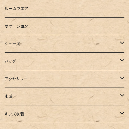
ベスト
シャツ
ハーフパンツ
その他
スウェットワンピース
ルームウエア
ブラウス
スウェット
パーカーワンピース
オケージョン
カーディガン
ジャージ
ニットワンピース
シューズ
ポロシャツ
スラックス
キャミワンピース
ブーツ
バッグ
ベスト
ワイドパンツ
サロペット
パンプス
トートバッグ
アクセサリー
チュニック
カーゴパンツ
オールインワン
サンダル
ショルダー
その他
水着
タンクトップ
サロペット
スニーカー
バックパック
ワンピース
キッズ水着