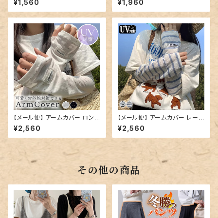
¥1,560
¥1,960
け対策／glove185
ローブ／glove186
【メール便】 アームカバー ロン
【メール便】 アームカバー レー
グ レディース グローブ／glove
ス ボーダー ロング／glove19
¥2,560
¥2,560
196
7
その他の商品