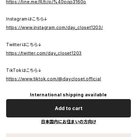
https://line.me/R/ti/p/%40pqo3160o
Instagramはこちら↓
https://www.instagram.com/day_closet1203/
Twitterはこちら↓
https://twitter.com/day_closet1203
TikTokはこちら↓
https://www.tiktok.com/@daycloset.official
International shipping available
Add to cart
日本国内にお住まいの方向け