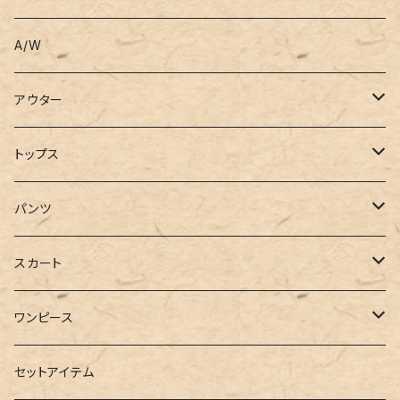
A/W
アウター
コート
トップス
ジャケット
Tシャツ
パンツ
ブルゾン
カットソー
デニム
スカート
半袖
ロングシャツ
スウェット・パーカー
スキニー
ロング
ワンピース
ダウンジャケット
ニット
ショートパンツ
ミニ
シャツワンピース
セットアイテム