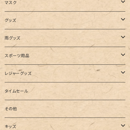
キャミソール
ガウチョ
フラットシューズ
カゴバッグ
ビキニ
女の子
マスク
インナー
レギンス
レインシューズ
エコバッグ
ワンショルダー
男の子
アクセサリー
グッズ
ビスチェ
その他
レースアップ
リュック
オフショルダー
ユニセックス
マスクケース
帽子
雨グッズ
ルームシューズ
ハンドバッグ
バンドゥ
ストール・マフラー
レインコート
スポーツ用品
インソール
ボストンバッグ
タンキニ
手袋
トレーニング・スポーツウェア
レジャーグッズ
ローファー
キャミキニ
ポーチ
トレーニンググッズ
ビーチグッズ
タイムセール
フィットネス
パスケース
ヨガウェア
その他
2点セット
ウォレット
ヨガソックス
キッズ