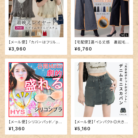
【メール便】 「カバーはフリルに
【宅配便】選べる丈感 裏起毛タ
混ぜる」ニットビスチェ ペプラム
ックワイドパンツ 暖パン／pant
¥3,960
¥6,760
フリル キャミソール／tops241
s591
2
【メール便】シリコンパッド／pa
【メール便】「インパクト◎大き目
d-002
ポケット」デニム ミニスカート 韓
¥1,360
¥5,160
国ファッション デニムスカート ミ
ニ／skirt070