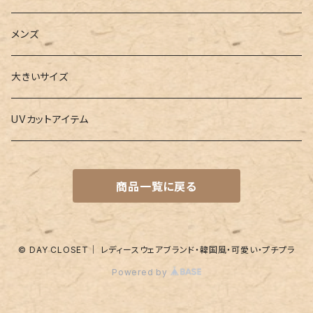
3点セット
カードケース
ヨガグッズ
Girls
メンズ
水着
4点セット
キーケース
ヨガマット
Boys
大きいサイズ
バレー
水着
5点セット
メガネチェーン
グッズ
UVカットアイテム
プールバッグ
ラッシュガード
ベルト
キッズスーツ
商品一覧に戻る
水着関連商品
UVグッズ
アームカバー
レギンス
ネイルグッズ
© DAY CLOSET｜ レディースウェアブランド・韓国風・可愛い・プチプラ
Powered by
パッド
靴下