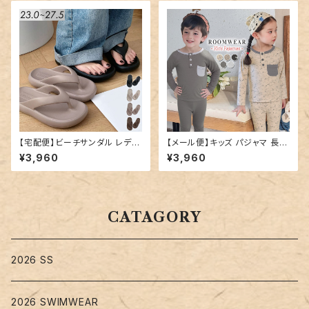
【宅配便】ビーチサンダル レディ
【メール便】キッズ パジャマ 長袖
ース 厚底 軽量 サンダル／san
男の子 女の子／roomwear26
¥3,960
¥3,960
dal189
3
CATAGORY
2026 SS
2026 SWIMWEAR