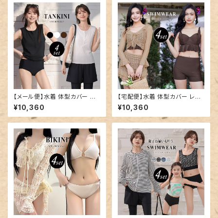
【メール便】水着 体型カバー レ
【宅配便】水着 体型カバー レデ
ディース ヘンリーネック レギン
ィース 大きいサイズ ビスチェビ
¥10,360
¥10,360
ス ショートパンツ タンキニ 4点
キニ／hys3375
セット／hys3436