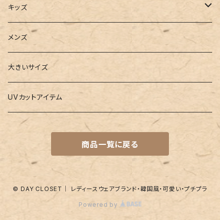
2点セット
ウォレット
ヨガソックス
キッズ
3点セット
カードケース
ヨガグッズ
Girls
メンズ
水着
4点セット
キーケース
ヨガマット
Boys
大きいサイズ
バレー
水着
5点セット
メガネチェーン
グッズ
UVカットアイテム
プールバッグ
ラッシュガード
ベルト
キッズスーツ
商品一覧に戻る
水着関連商品
UVグッズ
アームカバー
レギンス
ネイルグッズ
© DAY CLOSET｜ レディースウェアブランド・韓国風・可愛い・プチプラ
Powered by
パッド
靴下