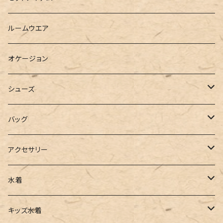
ベスト
シャツ
ハーフパンツ
その他
スウェットワンピース
ルームウエア
ブラウス
スウェット
パーカーワンピース
オケージョン
カーディガン
ジャージ
ニットワンピース
シューズ
ポロシャツ
スラックス
キャミワンピース
ブーツ
バッグ
ベスト
ワイドパンツ
サロペット
パンプス
トートバッグ
アクセサリー
チュニック
カーゴパンツ
オールインワン
サンダル
ショルダー
その他
水着
タンクトップ
サロペット
スニーカー
バックパック
ワンピース
キッズ水着