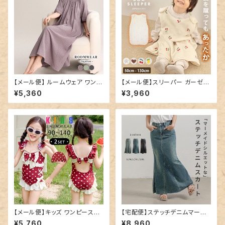
【メール便】 ルームウェア ワンピ
【メール便】スリーパー ガーゼ フ
ース ロング レディース／room
リース キッズ 女の子／kidsto
¥5,360
¥3,960
wear278
ps016
【メール便】キッズ ワンピース水
【宅配便】ステッチデニムマーメ
着 レトロガーリー リボン フリル
イドスカート／skirt032
¥5,760
¥8,960