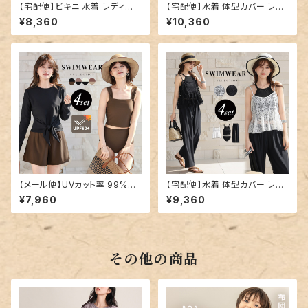
【宅配便】ビキニ 水着 レディー
【宅配便】水着 体型カバー レデ
ス ブラ ショーツ／hys3381
ィース ボーダー ラッシュガード
¥8,360
¥10,360
タンキニ 4点セット／hys3418
【メール便】UVカット率 99%以
【宅配便】水着 体型カバー レデ
上 水着 体型カバー レディース
ィース アメリカンスリーブ レー
¥7,960
¥9,360
ラッシュガード 長袖 タンキニ 4
ス キャミソール 4点セット／hys
点セット／hys3390
3424
その他の商品