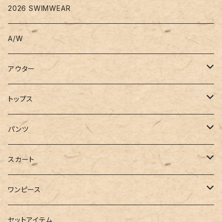
2026 SWIMWEAR
A/W
アウター
コート
トップス
ジャケット
Tシャツ
パンツ
ブルゾン
カットソー
デニム
スカート
半袖
ロングシャツ
スウェット・パーカー
スキニー
ロング
ワンピース
ダウンジャケット
ニット
ショートパンツ
ミニ
シャツワンピース
セットアイテム