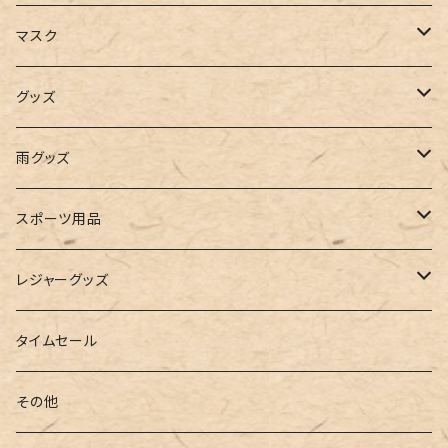
キャミソール
ガウチョ
フラットシューズ
カゴバッグ
ビキニ
女の子
マスク
インナー
レギンス
レインシューズ
エコバッグ
ワンショルダー
男の子
アクセサリー
グッズ
ビスチェ
その他
レースアップ
リュック
オフショルダー
ユニセックス
マスクケース
帽子
雨グッズ
ルームシューズ
ハンドバッグ
バンドゥ
ストール・マフラー
レインコート
スポーツ用品
インソール
ボストンバッグ
タンキニ
手袋
トレーニング・スポーツウェア
レジャーグッズ
ローファー
キャミキニ
ポーチ
トレーニンググッズ
ビーチグッズ
タイムセール
フィットネス
パスケース
ヨガウェア
その他