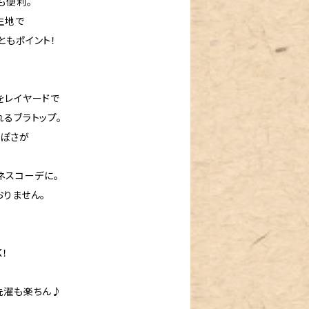
も便利。
生地で
ともポイント！
をレイヤードで
るブラトップ。
っぽさが
ネスコーデに。
おりません。
！
洗濯も楽ちん♪