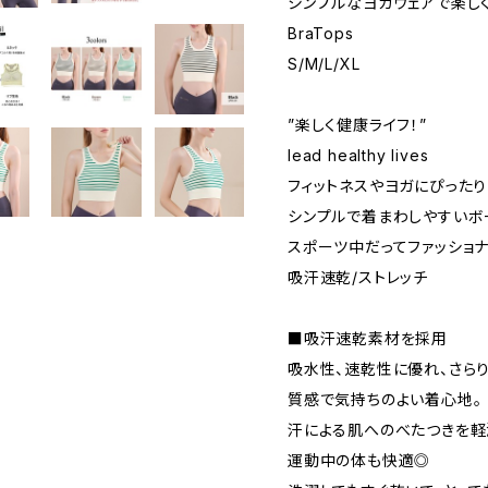
シンプルなヨガウェアで楽し
BraTops
S/M/L/XL
”楽しく健康ライフ！”
lead healthy lives
フィットネスやヨガにぴったり
シンプルで着まわしやすいボ
スポーツ中だってファッショナ
吸汗速乾/ストレッチ
■吸汗速乾素材を採用
吸水性、速乾性に優れ、さら
質感で気持ちのよい着心地。
汗による肌へのべたつきを軽
運動中の体も快適◎