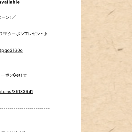
available
ペーン！／
％OFFクーポンプレゼント♪
%40pqo3160o
ーポンGet！☆
/items/39133941
-------------------------