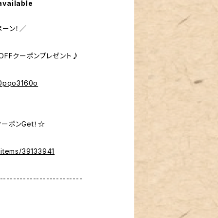
available
ペーン！／
％OFFクーポンプレゼント♪
%40pqo3160o
ーポンGet！☆
/items/39133941
-------------------------