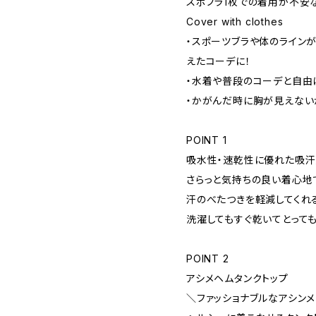
スポブラ1枚での着用が不安
Cover with clothes
・スポーツブラや体のライン
えたコーデに！
・水着や普段のコーデと自由
・かがんだ時に胸が見えない
POINT 1
吸水性・速乾性に優れた吸
さらっと気持ちの良い着心地
汗のべたつきを軽減してくれ
洗濯してもすぐ乾いてとって
POINT 2
アシメヘムタンクトップ
＼ファッショナブルなアシン