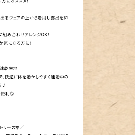
な方にオススメ！
が出るウェアの上から着用し露出を抑
に組み合わせアレンジOK！
か気になる方に！
汗速乾生地
で、快適に体を動かしやすく運動中の
る♪
も便利◎
メトリーの裾／