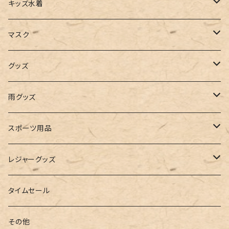
タンクトップ
サロペット
スニーカー
バックパック
ワンピース
キッズ水着
キャミソール
ガウチョ
フラットシューズ
カゴバッグ
ビキニ
女の子
マスク
インナー
レギンス
レインシューズ
エコバッグ
ワンショルダー
男の子
アクセサリー
グッズ
ビスチェ
その他
レースアップ
リュック
オフショルダー
ユニセックス
マスクケース
帽子
雨グッズ
ルームシューズ
ハンドバッグ
バンドゥ
ストール・マフラー
レインコート
スポーツ用品
インソール
ボストンバッグ
タンキニ
手袋
トレーニング・スポーツウェア
レジャーグッズ
ローファー
キャミキニ
ポーチ
トレーニンググッズ
ビーチグッズ
タイムセール
フィットネス
パスケース
ヨガウェア
その他