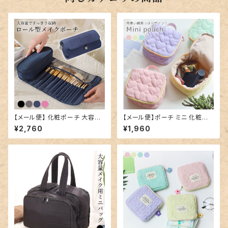
【メール便】 化粧ポーチ 大容量
【メール便】ポーチ ミニ 化粧ポ
持ち運び 鞄／bag332
ーチ 持ち歩き コンパクト／bag
¥2,760
¥1,960
307