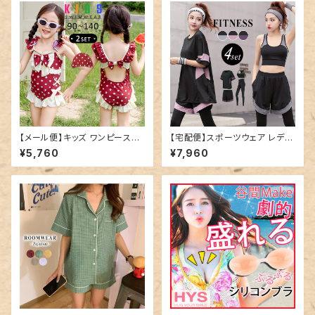
【メール便】キッズ ワンピース水
【宅配便】スポーツウェア レディ
着 レトロガーリー リボン フリル
ース 上下4点セット トレーニン
¥5,760
¥7,960
／kids551
グウェア ランニングウェア／fitn
ess001