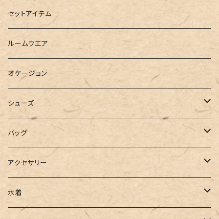
ダウンジャケット
ニット
ショートパンツ
ミニ
シャツワンピース
セットアイテム
ベスト
シャツ
ハーフパンツ
その他
スウェットワンピース
ルームウエア
ブラウス
スウェット
パーカーワンピース
オケージョン
カーディガン
ジャージ
ニットワンピース
シューズ
ポロシャツ
スラックス
キャミワンピース
ブーツ
バッグ
ベスト
ワイドパンツ
サロペット
パンプス
トートバッグ
アクセサリー
チュニック
カーゴパンツ
オールインワン
サンダル
ショルダー
その他
水着