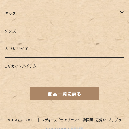
2点セット
ウォレット
ヨガソックス
キッズ
3点セット
カードケース
ヨガグッズ
Girls
メンズ
水着
4点セット
キーケース
ヨガマット
Boys
大きいサイズ
バレー
水着
5点セット
メガネチェーン
グッズ
UVカットアイテム
プールバッグ
ラッシュガード
ベルト
キッズスーツ
商品一覧に戻る
水着関連商品
UVグッズ
アームカバー
レギンス
ネイルグッズ
© DAY CLOSET｜ レディースウェアブランド・韓国風・可愛い・プチプラ