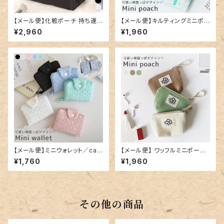
【メール便】化粧ポーチ 持ち運
【メール便】キルティングミニポ
び 鞄 かばん ミニ／bag320
ーチ／card144
¥2,960
¥1,960
【メール便】ミニウォレット／car
【メール便】 ワッフルミニポーチ
d143
／card145
¥1,760
¥1,960
その他の商品