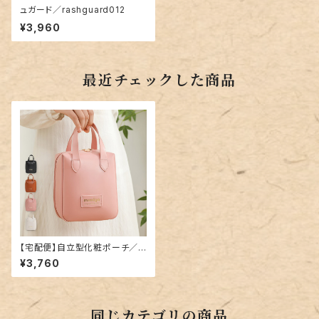
ュガード／rashguard012
¥3,960
最近チェックした商品
【宅配便】自立型化粧ポーチ／b
ag288
¥3,760
同じカテゴリの商品