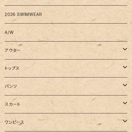
2026 SWIMWEAR
A/W
アウター
コート
トップス
ジャケット
Tシャツ
パンツ
ブルゾン
カットソー
デニム
スカート
半袖
ロングシャツ
スウェット・パーカー
スキニー
ロング
ワンピース