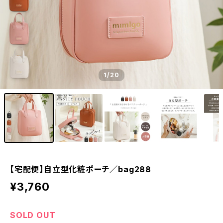
1
/20
【宅配便】自立型化粧ポーチ／bag288
¥3,760
SOLD OUT