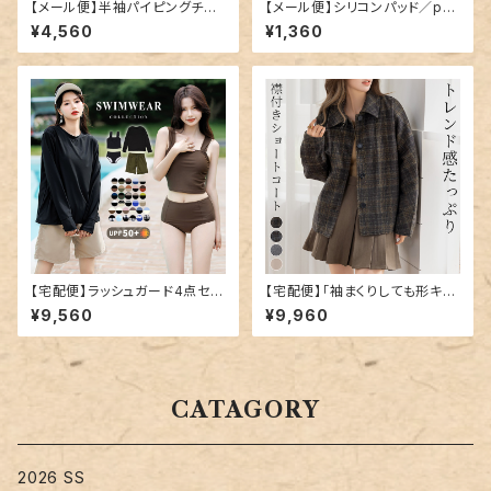
【メール便】半袖パイピングチェ
【メール便】シリコンパッド／pa
ックルームウエア／roomwear
d-002
¥4,560
¥1,360
122
【宅配便】ラッシュガード4点セッ
【宅配便】「袖まくりしても形キー
トビキニ C／hys2861
プ」コート ショート丈 レディース
¥9,560
¥9,960
きれいめ 長袖／tops2300
CATAGORY
2026 SS