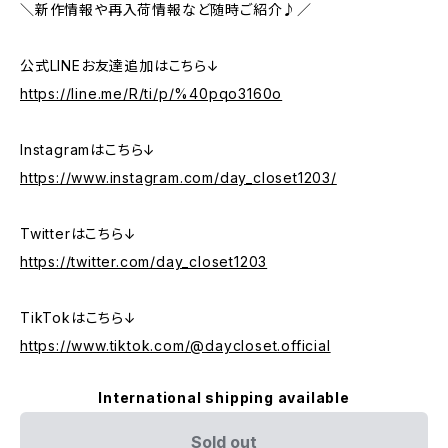
＼新作情報や再入荷情報など随時ご紹介♪／
公式LINEお友達追加はこちら↓
https://line.me/R/ti/p/%40pqo3160o
Instagramはこちら↓
https://www.instagram.com/day_closet1203/
Twitterはこちら↓
https://twitter.com/day_closet1203
TikTokはこちら↓
https://www.tiktok.com/@daycloset.official
International shipping available
Sold out