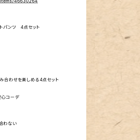
p/items/46630264
トパンツ 4点セット
み合わせを楽しめる4点セット
安心コーデ
拾わない