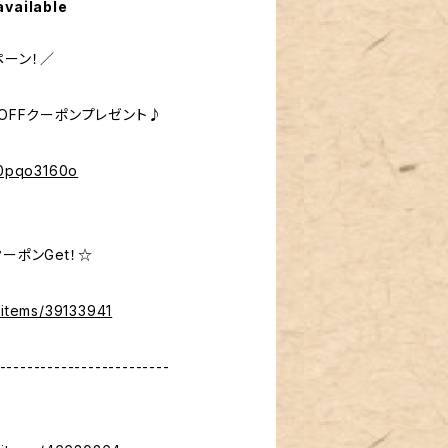
available
ペーン！／
％OFFクーポンプレゼント♪
%40pqo3160o
ーポンGet！☆
/items/39133941
-------------------------