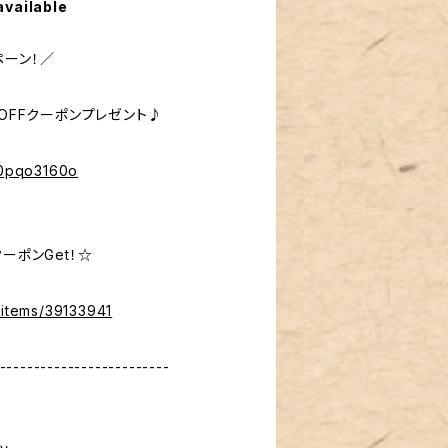
available
ペーン！／
％OFFクーポンプレゼント♪
%40pqo3160o
ーポンGet！☆
/items/39133941
-------------------------