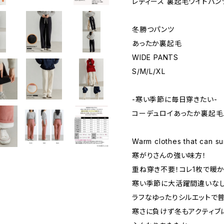
レディース 裏起毛ワイドパン
冬勝つパンツ
あったか裏起毛
WIDE PANTS
S/M/L/XL
-寒い季節に毎日穿きたい-
コーデュロイあったか裏起毛
Warm clothes that can su
寒がりさんの強い味方！
重ね穿き不要！コレ1枚で暖
寒い季節に大活躍間違いなし
ラフなゆったりシルエットで
寒さに負けず冬もアクティブ