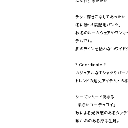
ふんわりあたたか
ラクに穿きこなしてあったか
冬に勝つ「裏起毛パンツ」
秋冬のルームウェアやワンマ
テムです。
脚のラインを拾わないワイド
? Coordinate ?
カジュアルなTシャツやパー
トレンドの短丈アイテムとの
シーズンムード高まる
「柔らかコーデュロイ」
畝による光沢感のあるタッチ
暖かみのある厚手生地。