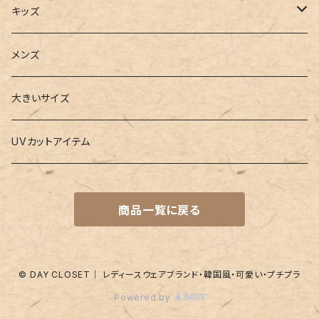
2点セット
ウォレット
ヨガソックス
キッズ
3点セット
カードケース
ヨガグッズ
Girls
メンズ
水着
4点セット
キーケース
ヨガマット
Boys
大きいサイズ
バレー
水着
5点セット
メガネチェーン
グッズ
UVカットアイテム
プールバッグ
ラッシュガード
ベルト
キッズスーツ
商品一覧に戻る
水着関連商品
UVグッズ
アームカバー
レギンス
ネイルグッズ
© DAY CLOSET｜ レディースウェアブランド・韓国風・可愛い・プチプラ
Powered by
パッド
靴下