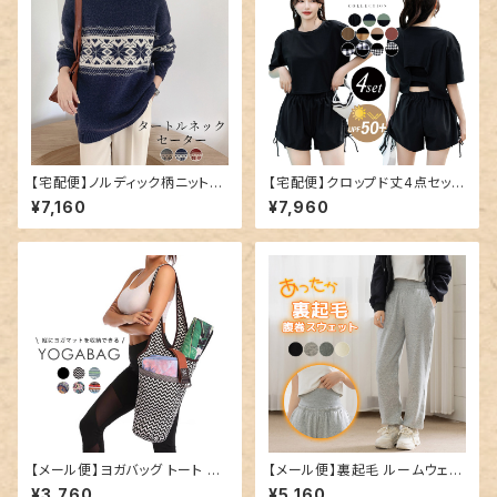
【宅配便】ノルディック柄ニット／
【宅配便】クロップド丈4点セット
tops1547
水着／hys2851
¥7,160
¥7,960
【メール便】ヨガバッグ トート ヨ
【メール便】裏起毛 ルームウェア
ガマット 縦型 ケース／bag286
腹巻 パンツ レディース／room
¥3,760
¥5,160