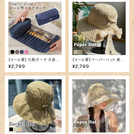
【メール便】 化粧ポーチ 大容量
【メール便】ペーパーハット 麦わ
持ち運び 鞄／bag332
ら帽子 レディース リボン 折りた
¥2,760
¥2,760
たみ／hat324