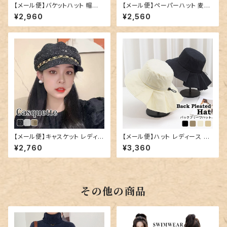
【メール便】バケットハット 帽子
【メール便】ペーパーハット 麦わ
レディース リボン つば広／hat
ら帽子 レディース つば広帽子
¥2,960
¥2,560
325
リボン／hat326
【メール便】キャスケット レディー
【メール便】ハット レディース プ
ス 帽子 キャップ ハット／hat32
リーツ ストラップ つば広／hat3
¥2,760
¥3,360
7
28
その他の商品