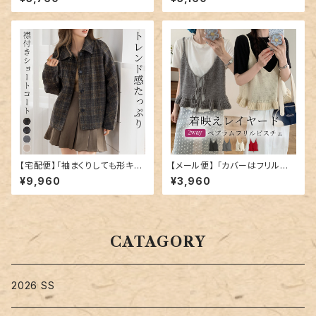
wear259
【宅配便】「袖まくりしても形キー
【メール便】 「カバーはフリルに
プ」コート ショート丈 レディース
混ぜる」ニットビスチェ ペプラム
¥9,960
¥3,960
きれいめ 長袖／tops2300
フリル キャミソール／tops241
2
CATAGORY
2026 SS