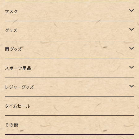
キャミソール
ガウチョ
フラットシューズ
カゴバッグ
ビキニ
女の子
マスク
インナー
レギンス
レインシューズ
エコバッグ
ワンショルダー
男の子
アクセサリー
グッズ
ビスチェ
その他
レースアップ
リュック
オフショルダー
ユニセックス
マスクケース
帽子
雨グッズ
ルームシューズ
ハンドバッグ
バンドゥ
ストール・マフラー
レインコート
スポーツ用品
インソール
ボストンバッグ
タンキニ
手袋
トレーニング・スポーツウェア
レジャーグッズ
ローファー
キャミキニ
ポーチ
トレーニンググッズ
ビーチグッズ
タイムセール
フィットネス
パスケース
ヨガウェア
その他