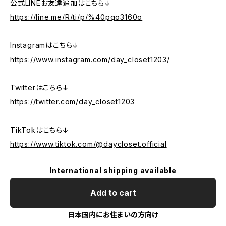
公式LINEお友達追加はこちら↓
https://line.me/R/ti/p/%40pqo3160o
Instagramはこちら↓
https://www.instagram.com/day_closet1203/
Twitterはこちら↓
https://twitter.com/day_closet1203
TikTokはこちら↓
https://www.tiktok.com/@daycloset.official
International shipping available
Add to cart
日本国内にお住まいの方向け