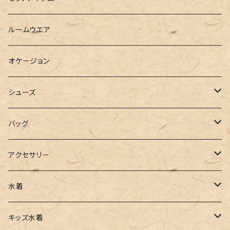
ベスト
シャツ
ハーフパンツ
その他
スウェットワンピース
ルームウエア
ブラウス
スウェット
パーカーワンピース
オケージョン
カーディガン
ジャージ
ニットワンピース
シューズ
ポロシャツ
スラックス
キャミワンピース
ブーツ
バッグ
ベスト
ワイドパンツ
サロペット
パンプス
トートバッグ
アクセサリー
チュニック
カーゴパンツ
オールインワン
サンダル
ショルダー
その他
水着
タンクトップ
サロペット
スニーカー
バックパック
ワンピース
キッズ水着