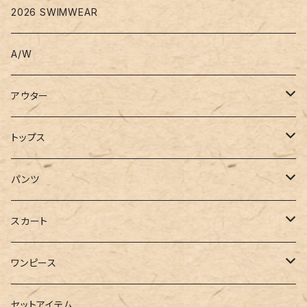
2026 SWIMWEAR
A/W
アウター
コート
トップス
ジャケット
Tシャツ
パンツ
ブルゾン
カットソー
デニム
スカート
半袖
ロングシャツ
スウェット・パーカー
スキニー
ロング
ワンピース
ダウンジャケット
ニット
ショートパンツ
ミニ
シャツワンピース
セットアイテム