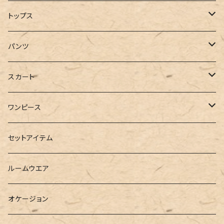
コート
トップス
ジャケット
Tシャツ
パンツ
ブルゾン
カットソー
デニム
スカート
半袖
ロングシャツ
スウェット・パーカー
スキニー
ロング
ワンピース
ダウンジャケット
ニット
ショートパンツ
ミニ
シャツワンピース
セットアイテム
ベスト
シャツ
ハーフパンツ
その他
スウェットワンピース
ルームウエア
ブラウス
スウェット
パーカーワンピース
オケージョン