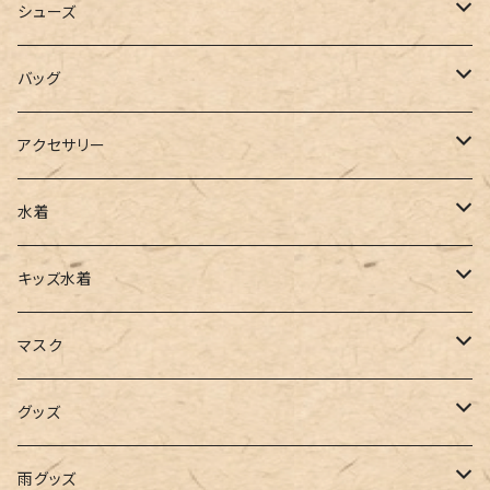
カーディガン
ジャージ
ニットワンピース
シューズ
ポロシャツ
スラックス
キャミワンピース
ブーツ
バッグ
ベスト
ワイドパンツ
サロペット
パンプス
トートバッグ
アクセサリー
チュニック
カーゴパンツ
オールインワン
サンダル
ショルダー
その他
水着
タンクトップ
サロペット
スニーカー
バックパック
ワンピース
キッズ水着
キャミソール
ガウチョ
フラットシューズ
カゴバッグ
ビキニ
女の子
マスク
インナー
レギンス
レインシューズ
エコバッグ
ワンショルダー
男の子
アクセサリー
グッズ
ビスチェ
その他
レースアップ
リュック
オフショルダー
ユニセックス
マスクケース
帽子
雨グッズ