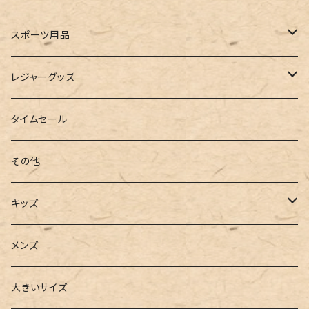
ルームシューズ
ハンドバッグ
バンドゥ
ストール・マフラー
レインコート
スポーツ用品
インソール
ボストンバッグ
タンキニ
手袋
トレーニング・スポーツウェア
レジャーグッズ
ローファー
キャミキニ
ポーチ
トレーニンググッズ
ビーチグッズ
タイムセール
フィットネス
パスケース
ヨガウェア
その他
2点セット
ウォレット
ヨガソックス
キッズ
3点セット
カードケース
ヨガグッズ
Girls
メンズ
水着
4点セット
キーケース
ヨガマット
Boys
大きいサイズ