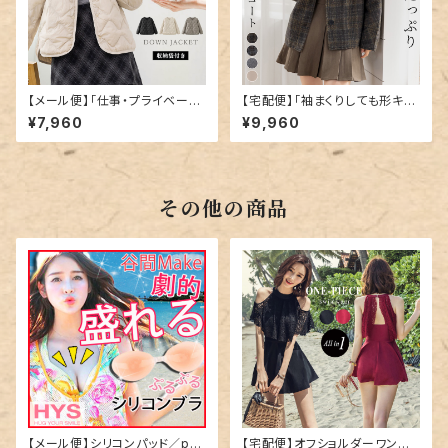
【メール便】「仕事・プライベート
【宅配便】「袖まくりしても形キー
のお供に」ダウン キルティング
プ」コート ショート丈 レディース
¥7,960
¥9,960
ジャケット アウター レディース
きれいめ 長袖／tops2300
長袖／tops2328
その他の商品
【メール便】シリコンパッド／pa
【宅配便】オフショルダーワンピ