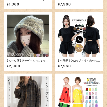
d-002
ース／hys1768
¥1,360
¥7,960
【メール便】グラデーションミック
【宅配便】クロップド丈4点セット
スカラーニット帽／hat300
水着／hys2851
¥2,960
¥7,960