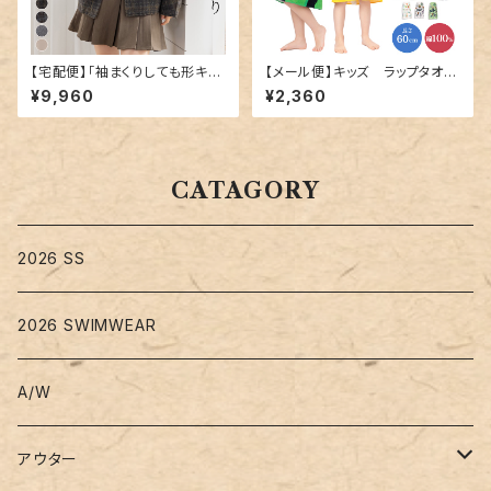
【宅配便】「袖まくりしても形キー
【メール便】キッズ ラップタオル
プ」コート ショート丈 レディース
／towel018
¥9,960
¥2,360
きれいめ 長袖／tops2300
CATAGORY
2026 SS
2026 SWIMWEAR
A/W
アウター