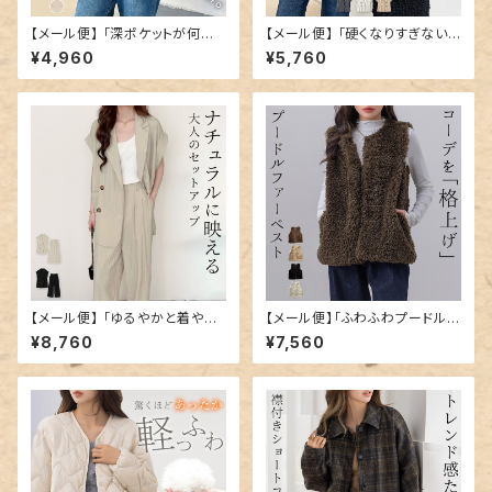
【メール便】 「深ポケットが何気
【メール便】 「硬くなりすぎない
に便利」ジャケット 半袖 レディ
ゆったりさ」ジャケット 半袖 レデ
¥4,960
¥5,760
ース テーラード／tops2359
ィース テーラード／tops2401
【メール便】 「ゆるやかと着やす
【メール便】「ふわふわプードルフ
い」セットアップ ジャケット テー
ァーで愛されコーデ！」 レディー
¥8,760
¥7,560
ラード風／tops2403
ス トップス ファーベスト コーデ
／tops2191