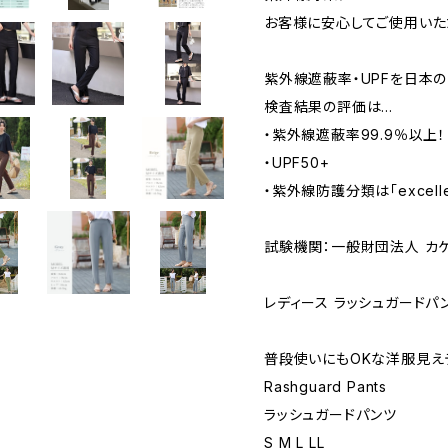
お客様に安心してご使用いた
紫外線遮蔽率・UPFを日本
検査結果の評価は…
・紫外線遮蔽率99.9％以上！
・UPF50+
・紫外線防護分類は「excelle
試験機関：一般財団法人 カ
レディース ラッシュガードパ
普段使いにもOKな洋服見え
Rashguard Pants
ラッシュガードパンツ
S M L LL