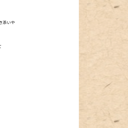
躍
き添いや
て
。