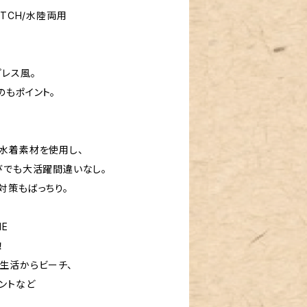
TCH/水陸両用
レス風。
のもポイント。
水着素材を使用し、
びでも大活躍間違いなし。
対策もばっちり。
E
！
生活からビーチ、
ントなど