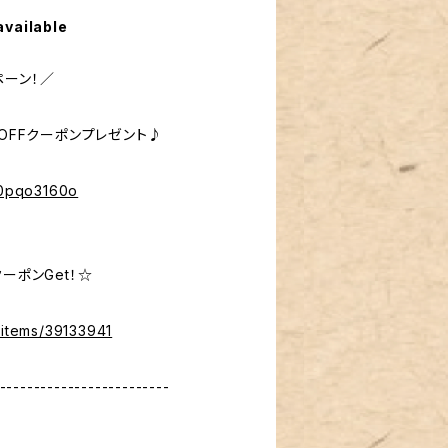
available
ペーン！／
％OFFクーポンプレゼント♪
%40pqo3160o
ーポンGet！☆
/items/39133941
-------------------------