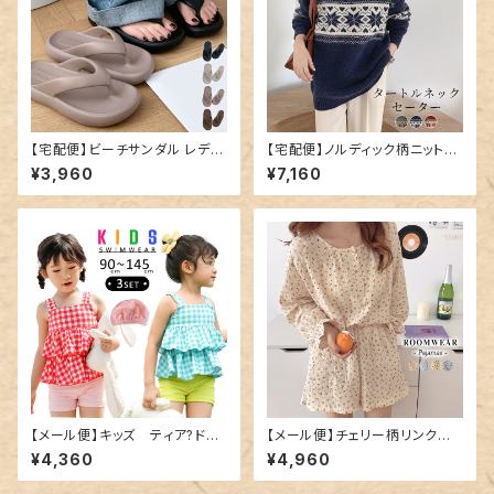
【宅配便】ビーチサンダル レディ
【宅配便】ノルディック柄ニット／
ース 厚底 軽量 サンダル／san
tops1547
¥3,960
¥7,160
dal189
【メール便】キッズ ティア?ドタ
【メール便】チェリー柄リンクル
ンキニ水着／kids458
ルームウエア／roomwear116
¥4,360
¥4,960