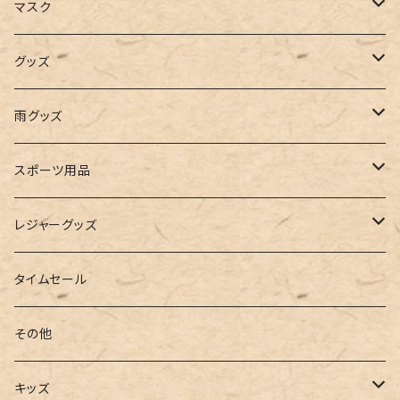
キャミソール
ガウチョ
フラットシューズ
カゴバッグ
ビキニ
女の子
マスク
インナー
レギンス
レインシューズ
エコバッグ
ワンショルダー
男の子
アクセサリー
グッズ
ビスチェ
その他
レースアップ
リュック
オフショルダー
ユニセックス
マスクケース
帽子
雨グッズ
ルームシューズ
ハンドバッグ
バンドゥ
ストール・マフラー
レインコート
スポーツ用品
インソール
ボストンバッグ
タンキニ
手袋
トレーニング・スポーツウェア
レジャーグッズ
ローファー
キャミキニ
ポーチ
トレーニンググッズ
ビーチグッズ
タイムセール
フィットネス
パスケース
ヨガウェア
その他
2点セット
ウォレット
ヨガソックス
キッズ