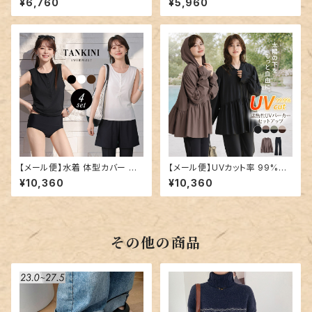
¥6,760
¥5,960
ys3437
ear-b021
【メール便】水着 体型カバー レ
【メール便】UVカット率 99%以
ディース ヘンリーネック レギン
上 UVパーカー ラッシュガード
¥10,360
¥10,360
ス ショートパンツ タンキニ 4点
レディース キャンディスリーブ
セット／hys3436
ペプラムフリル 速乾 2点セット
／rashguard103
その他の商品