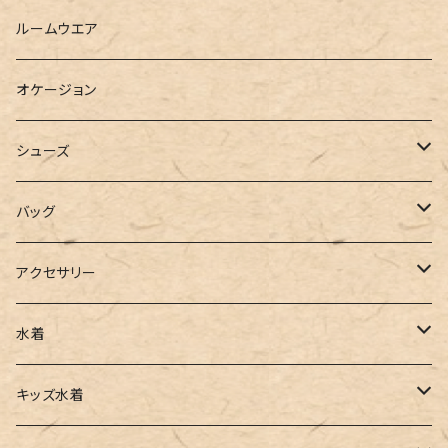
ベスト
シャツ
ハーフパンツ
その他
スウェットワンピース
ルームウエア
ブラウス
スウェット
パーカーワンピース
オケージョン
カーディガン
ジャージ
ニットワンピース
シューズ
ポロシャツ
スラックス
キャミワンピース
ブーツ
バッグ
ベスト
ワイドパンツ
サロペット
パンプス
トートバッグ
アクセサリー
チュニック
カーゴパンツ
オールインワン
サンダル
ショルダー
その他
水着
タンクトップ
サロペット
スニーカー
バックパック
ワンピース
キッズ水着