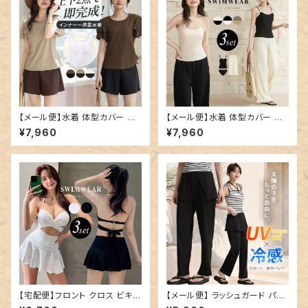
【メール便】水着 体型カバー レ
【メール便】水着 体型カバー キ
ディース 半袖 ティアード フレア
ャミキニ レディース パンツ ワイ
¥7,960
¥7,960
スリーブ ブラ一体型トップス シ
ドパンツ 3点セット／hys3438
ョートパンツ 2点セット／hys34
39
【宅配便】フロント クロス ビキニ
【メール便】 ラッシュガード パン
水着 レディース 体型カバー／h
ツ レディース ロング／swimw