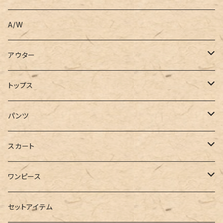
A/W
アウター
コート
トップス
ジャケット
Tシャツ
パンツ
ブルゾン
カットソー
デニム
スカート
半袖
ロングシャツ
スウェット・パーカー
スキニー
ロング
ワンピース
ダウンジャケット
ニット
ショートパンツ
ミニ
シャツワンピース
セットアイテム