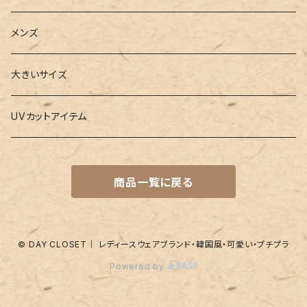
3点セット
カードケース
ヨガグッズ
Girls
メンズ
水着
4点セット
キーケース
ヨガマット
Boys
大きいサイズ
バレー
水着
5点セット
メガネチェーン
グッズ
UVカットアイテム
プールバッグ
ラッシュガード
ベルト
キッズスーツ
商品一覧に戻る
水着関連商品
UVグッズ
アームカバー
レギンス
ネイルグッズ
© DAY CLOSET｜ レディースウェアブランド・韓国風・可愛い・プチプラ
Powered by
パッド
靴下