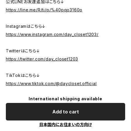
公式LINEお友達追加はこちら↓
https://line.me/R/ti/p/%40pqo3160o
Instagramはこちら↓
https://www.instagram.com/day_closet1203/
Twitterはこちら↓
https://twitter.com/day_closet1203
TikTokはこちら↓
https://www.tiktok.com/@daycloset.official
International shipping available
Add to cart
日本国内にお住まいの方向け