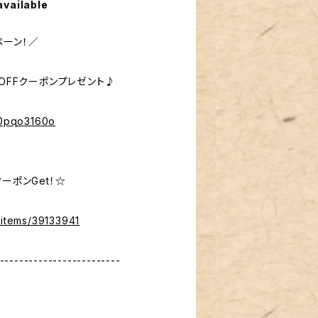
available
ペーン！／
％OFFクーポンプレゼント♪
%40pqo3160o
ーポンGet！☆
/items/39133941
-------------------------