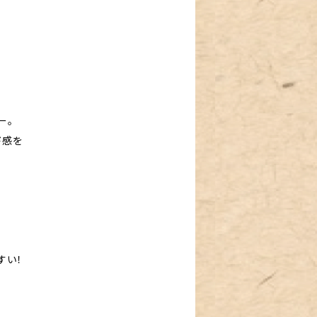
ー。
ド感を
すい！