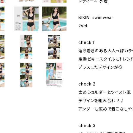
レディース 水着
BIKINI swimwear
2set
check.1
落ち着きのある大人っぽカラ
定番ビキニスタイルにトレン
プラスしたデザインが◎
check.2
太めショルダーとツイスト風
デザインを組み合わせ♪
アンダーも広めで着こなしや
check.3