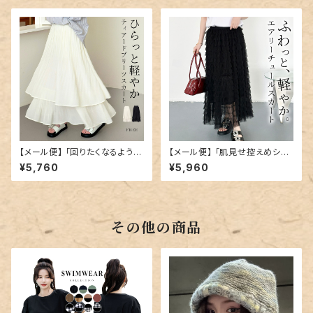
【メール便】 「回りたくなるような
【メール便】 「肌見せ控えめシア
ひらっと感」ティアード プリーツ
ー」ティアード スカート フレア／
¥5,760
¥5,960
スカート ロング／skirt096
skirt098
その他の商品