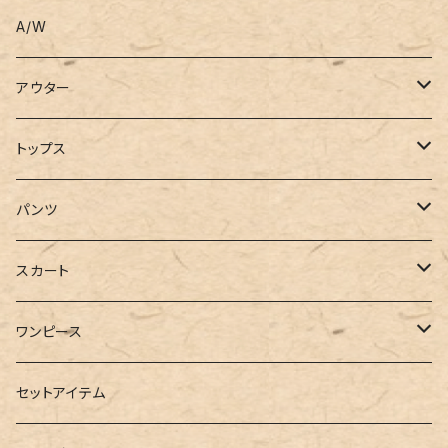
A/W
アウター
コート
トップス
ジャケット
Tシャツ
パンツ
ブルゾン
カットソー
デニム
スカート
半袖
ロングシャツ
スウェット・パーカー
スキニー
ロング
ワンピース
ダウンジャケット
ニット
ショートパンツ
ミニ
シャツワンピース
セットアイテム