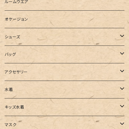
ベスト
シャツ
ハーフパンツ
その他
スウェットワンピース
ルームウエア
ブラウス
スウェット
パーカーワンピース
オケージョン
カーディガン
ジャージ
ニットワンピース
シューズ
ポロシャツ
スラックス
キャミワンピース
ブーツ
バッグ
ベスト
ワイドパンツ
サロペット
パンプス
トートバッグ
アクセサリー
チュニック
カーゴパンツ
オールインワン
サンダル
ショルダー
その他
水着
タンクトップ
サロペット
スニーカー
バックパック
ワンピース
キッズ水着
キャミソール
ガウチョ
フラットシューズ
カゴバッグ
ビキニ
女の子
マスク