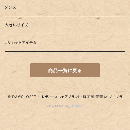
3点セット
カードケース
ヨガグッズ
Girls
メンズ
水着
4点セット
キーケース
ヨガマット
Boys
大きいサイズ
バレー
水着
5点セット
メガネチェーン
グッズ
UVカットアイテム
プールバッグ
ラッシュガード
ベルト
キッズスーツ
商品一覧に戻る
水着関連商品
UVグッズ
アームカバー
レギンス
ネイルグッズ
© DAY CLOSET｜ レディースウェアブランド・韓国風・可愛い・プチプラ
Powered by
パッド
靴下