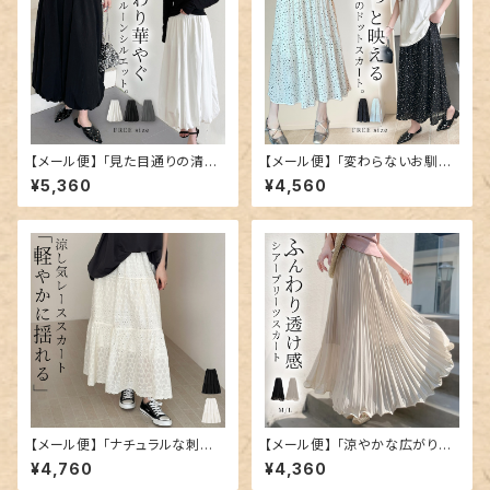
【メール便】 「見た目通りの清涼
【メール便】 「変わらないお馴染
感」スカート ロング バルーン フ
みデザイン」ティアード フレア
¥5,360
¥4,560
レア／skirt091
スカート ドット／skirt092
【メール便】 「ナチュラルな刺繍」
【メール便】 「涼やかな広がりを」
ティアード スカート レース アイ
スカート プリーツ ロング ボトム
¥4,760
¥4,360
レット／skirt093
ス／skirt095