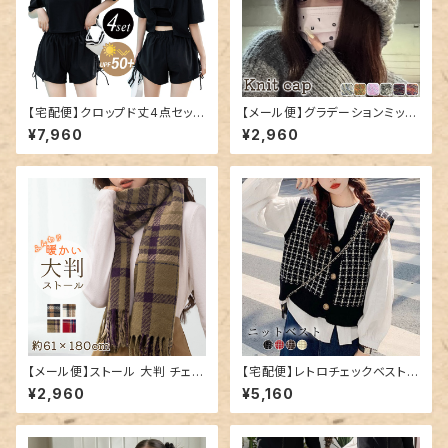
【宅配便】クロップド丈4点セット
【メール便】グラデーションミック
水着／hys2851
スカラーニット帽／hat300
¥7,960
¥2,960
【メール便】ストール 大判 チェッ
【宅配便】レトロチェックベスト／
ク マフラー レディース／stole
tops1532
¥2,960
¥5,160
074