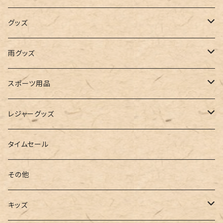
インナー
レギンス
レインシューズ
エコバッグ
ワンショルダー
男の子
アクセサリー
グッズ
ビスチェ
その他
レースアップ
リュック
オフショルダー
ユニセックス
マスクケース
帽子
雨グッズ
ルームシューズ
ハンドバッグ
バンドゥ
ストール・マフラー
レインコート
スポーツ用品
インソール
ボストンバッグ
タンキニ
手袋
トレーニング・スポーツウェア
レジャーグッズ
ローファー
キャミキニ
ポーチ
トレーニンググッズ
ビーチグッズ
タイムセール
フィットネス
パスケース
ヨガウェア
その他
2点セット
ウォレット
ヨガソックス
キッズ