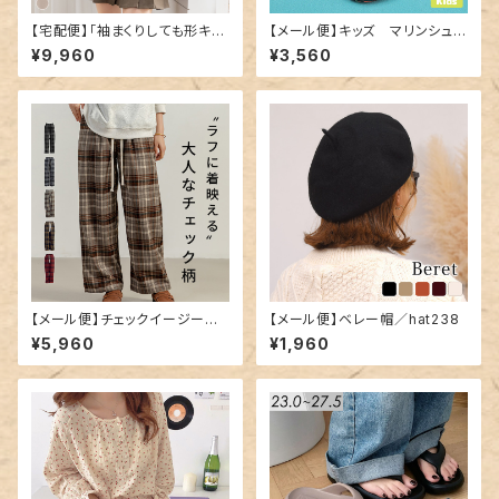
【宅配便】「袖まくりしても形キー
【メール便】キッズ マリンシュー
プ」コート ショート丈 レディース
ズ／shoes176
¥9,960
¥3,560
きれいめ 長袖／tops2300
【メール便】チェックイージーワ
【メール便】ベレー帽／hat238
イドパンツ／pants559
¥5,960
¥1,960