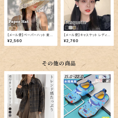
【メール便】ペーパーハット 麦わ
【メール便】キャスケット レディー
ら帽子 レディース つば広帽子
ス 帽子 キャップ ハット／hat32
¥2,560
¥2,760
リボン／hat326
7
その他の商品