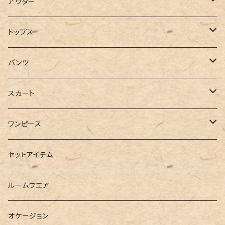
アウター
コート
トップス
ジャケット
Tシャツ
パンツ
ブルゾン
カットソー
デニム
スカート
半袖
ロングシャツ
スウェット・パーカー
スキニー
ロング
ワンピース
ダウンジャケット
ニット
ショートパンツ
ミニ
シャツワンピース
セットアイテム
ベスト
シャツ
ハーフパンツ
その他
スウェットワンピース
ルームウエア
ブラウス
スウェット
パーカーワンピース
オケージョン