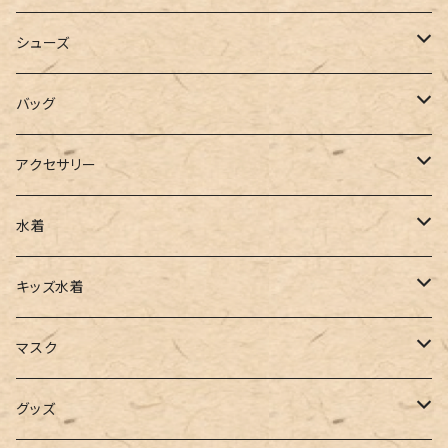
カーディガン
ジャージ
ニットワンピース
シューズ
ポロシャツ
スラックス
キャミワンピース
ブーツ
バッグ
ベスト
ワイドパンツ
サロペット
パンプス
トートバッグ
アクセサリー
チュニック
カーゴパンツ
オールインワン
サンダル
ショルダー
その他
水着
タンクトップ
サロペット
スニーカー
バックパック
ワンピース
キッズ水着
キャミソール
ガウチョ
フラットシューズ
カゴバッグ
ビキニ
女の子
マスク
インナー
レギンス
レインシューズ
エコバッグ
ワンショルダー
男の子
アクセサリー
グッズ