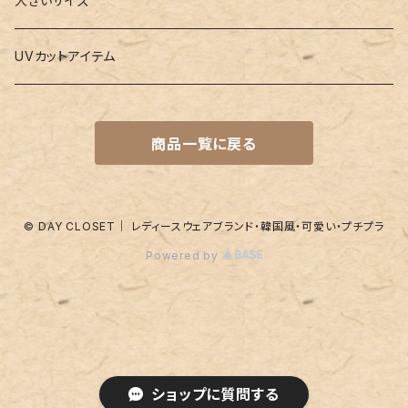
大きいサイズ
バレー
水着
5点セット
メガネチェーン
グッズ
UVカットアイテム
プールバッグ
ラッシュガード
ベルト
キッズスーツ
商品一覧に戻る
水着関連商品
UVグッズ
アームカバー
レギンス
ネイルグッズ
© DAY CLOSET｜ レディースウェアブランド・韓国風・可愛い・プチプラ
Powered by
パッド
靴下
アンダーショーツ
付け襟
ショートパンツ
その他
ショップに質問する