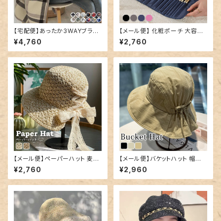
【宅配便】あったか3WAYブラン
【メール便】 化粧ポーチ 大容量
ケット／goods115
持ち運び 鞄／bag332
¥4,760
¥2,760
【メール便】ペーパーハット 麦わ
【メール便】バケットハット 帽子
ら帽子 レディース リボン 折りた
レディース リボン つば広／hat
¥2,760
¥2,960
たみ／hat324
325