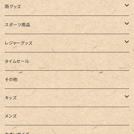
ビスチェ
その他
レースアップ
リュック
オフショルダー
ユニセックス
マスクケース
帽子
雨グッズ
ルームシューズ
ハンドバッグ
バンドゥ
ストール・マフラー
レインコート
スポーツ用品
インソール
ボストンバッグ
タンキニ
手袋
トレーニング・スポーツウェア
レジャーグッズ
ローファー
キャミキニ
ポーチ
トレーニンググッズ
ビーチグッズ
タイムセール
フィットネス
パスケース
ヨガウェア
その他
2点セット
ウォレット
ヨガソックス
キッズ
3点セット
カードケース
ヨガグッズ
Girls
メンズ
水着
4点セット
キーケース
ヨガマット
Boys