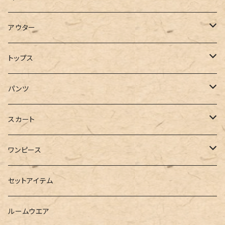
アウター
コート
トップス
ジャケット
Tシャツ
パンツ
ブルゾン
カットソー
デニム
スカート
半袖
ロングシャツ
スウェット・パーカー
スキニー
ロング
ワンピース
ダウンジャケット
ニット
ショートパンツ
ミニ
シャツワンピース
セットアイテム
ベスト
シャツ
ハーフパンツ
その他
スウェットワンピース
ルームウエア