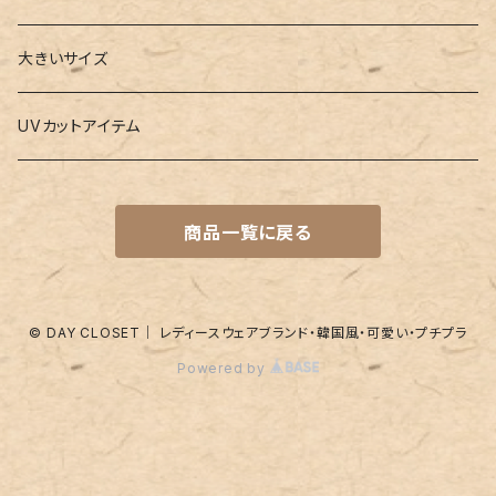
水着
4点セット
キーケース
ヨガマット
Boys
大きいサイズ
バレー
水着
5点セット
メガネチェーン
グッズ
UVカットアイテム
プールバッグ
ラッシュガード
ベルト
キッズスーツ
商品一覧に戻る
水着関連商品
UVグッズ
アームカバー
レギンス
ネイルグッズ
© DAY CLOSET｜ レディースウェアブランド・韓国風・可愛い・プチプラ
Powered by
パッド
靴下
アンダーショーツ
付け襟