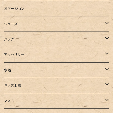
ブラウス
スウェット
パーカーワンピース
オケージョン
カーディガン
ジャージ
ニットワンピース
シューズ
ポロシャツ
スラックス
キャミワンピース
ブーツ
バッグ
ベスト
ワイドパンツ
サロペット
パンプス
トートバッグ
アクセサリー
チュニック
カーゴパンツ
オールインワン
サンダル
ショルダー
その他
水着
タンクトップ
サロペット
スニーカー
バックパック
ワンピース
キッズ水着
キャミソール
ガウチョ
フラットシューズ
カゴバッグ
ビキニ
女の子
マスク