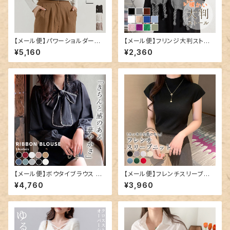
【メール便】パワーショルダーリ
【メール便】フリンジ大判ストー
ブニット／tops2095
ル／stole060
¥5,160
¥2,360
【メール便】ボウタイブラウス ト
【メール便】フレンチスリーブニッ
ップス 韓国 レディース リボン／
ト／tops1729
¥4,760
¥3,960
tops1343