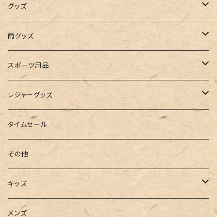
インナー
レギンス
レインシューズ
エコバッグ
ワンショルダー
男の子
アクセサリー
グッズ
ビスチェ
その他
レースアップ
リュック
オフショルダー
ユニセックス
マスクケース
帽子
雨グッズ
ルームシューズ
ハンドバッグ
バンドゥ
ストール・マフラー
レインコート
スポーツ用品
インソール
ボストンバッグ
タンキニ
手袋
トレーニング・スポーツウェア
レジャーグッズ
ローファー
キャミキニ
ポーチ
トレーニンググッズ
ビーチグッズ
タイムセール
フィットネス
パスケース
ヨガウェア
その他
2点セット
ウォレット
ヨガソックス
キッズ
3点セット
カードケース
ヨガグッズ
Girls
メンズ