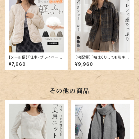
【メール便】「仕事・プライベート
【宅配便】「袖まくりしても形キー
のお供に」ダウン キルティング
プ」コート ショート丈 レディース
¥7,960
¥9,960
ジャケット アウター レディース
きれいめ 長袖／tops2300
長袖／tops2328
その他の商品