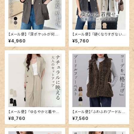
【メール便】 「深ポケットが何気
【メール便】 「硬くなりすぎない
に便利」ジャケット 半袖 レディ
ゆったりさ」ジャケット 半袖 レデ
¥4,960
¥5,760
ース テーラード／tops2359
ィース テーラード／tops2401
【メール便】 「ゆるやかと着やす
【メール便】「ふわふわプードルフ
い」セットアップ ジャケット テー
ァーで愛されコーデ！」 レディー
¥8,760
¥7,560
ラード風／tops2403
ス トップス ファーベスト コーデ
／tops2191