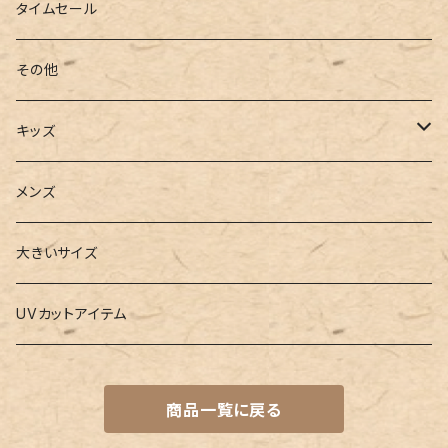
ローファー
キャミキニ
ポーチ
トレーニンググッズ
ビーチグッズ
タイムセール
フィットネス
パスケース
ヨガウェア
その他
2点セット
ウォレット
ヨガソックス
キッズ
3点セット
カードケース
ヨガグッズ
Girls
メンズ
水着
4点セット
キーケース
ヨガマット
Boys
大きいサイズ
バレー
水着
5点セット
メガネチェーン
グッズ
UVカットアイテム
プールバッグ
ラッシュガード
ベルト
キッズスーツ
商品一覧に戻る
水着関連商品
UVグッズ