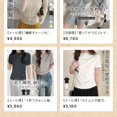
【メール便】「繊細ダメージ仕様」
【宅配便】「裾リブがウエストマー
カーディガン シアー サマーニッ
ク風」スウェット 上下 レディース
¥4,960
¥6,760
ト トップス レディース／tops2
長袖 トップス／tops2379
424
【メール便】 「１枚できゅっと細見
【メール便】 「ボトムスの魅力U
え」リブニット トップス レディー
P」カットソー メロウ フリル レデ
¥3,960
¥3,160
ス 半袖／tops2370
ィース／tops2373