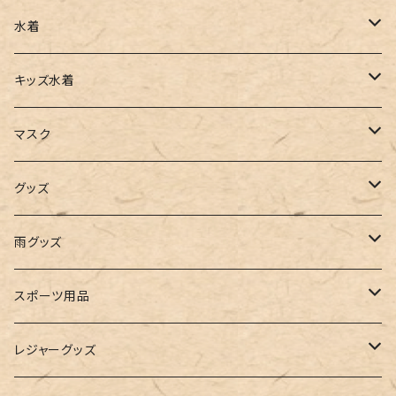
チュニック
カーゴパンツ
オールインワン
サンダル
ショルダー
その他
水着
タンクトップ
サロペット
スニーカー
バックパック
ワンピース
キッズ水着
キャミソール
ガウチョ
フラットシューズ
カゴバッグ
ビキニ
女の子
マスク
インナー
レギンス
レインシューズ
エコバッグ
ワンショルダー
男の子
アクセサリー
グッズ
ビスチェ
その他
レースアップ
リュック
オフショルダー
ユニセックス
マスクケース
帽子
雨グッズ
ルームシューズ
ハンドバッグ
バンドゥ
ストール・マフラー
レインコート
スポーツ用品
インソール
ボストンバッグ
タンキニ
手袋
トレーニング・スポーツウェア
レジャーグッズ