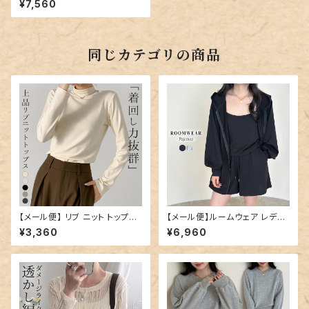
¥7,560
同じカテゴリの商品
【メール便】 リブ ニット トップス
【メール便】ルームウェア レディ
ハイネック 薄手 長袖 レディー
ース 上下セット パジャマ 上下
¥3,360
¥6,960
ス／tops2260
／roomwear285