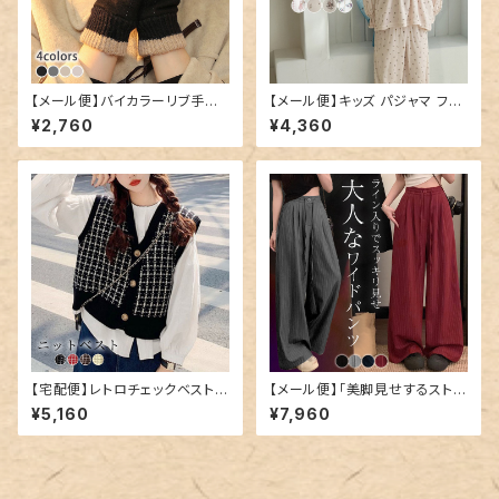
【メール便】バイカラーリブ手袋
【メール便】キッズ パジャマ フリ
／glove173
ル 長袖 女の子／roomwear2
¥2,760
¥4,360
62
【宅配便】レトロチェックベスト／
【メール便】「美脚見せするストラ
tops1532
イプ」ワイドパンツ レディース き
¥5,160
¥7,960
れいめ ボトムス ハイウエスト／
pants684