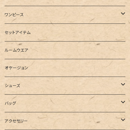
半袖
ロングシャツ
スウェット・パーカー
スキニー
ロング
ワンピース
ダウンジャケット
ニット
ショートパンツ
ミニ
シャツワンピース
セットアイテム
ベスト
シャツ
ハーフパンツ
その他
スウェットワンピース
ルームウエア
ブラウス
スウェット
パーカーワンピース
オケージョン
カーディガン
ジャージ
ニットワンピース
シューズ
ポロシャツ
スラックス
キャミワンピース
ブーツ
バッグ
ベスト
ワイドパンツ
サロペット
パンプス
トートバッグ
アクセサリー