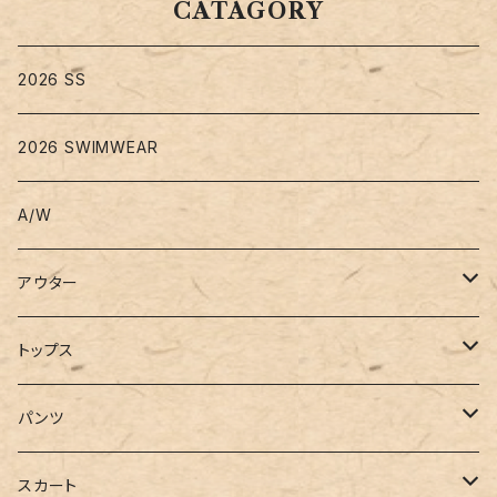
CATAGORY
2026 SS
2026 SWIMWEAR
A/W
アウター
コート
トップス
ジャケット
Tシャツ
パンツ
ブルゾン
カットソー
デニム
スカート