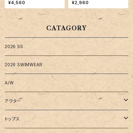
ックルームウエア／roomwear
スカラーニット帽／hat300
¥4,560
¥2,960
122
CATAGORY
2026 SS
2026 SWIMWEAR
A/W
アウター
コート
トップス