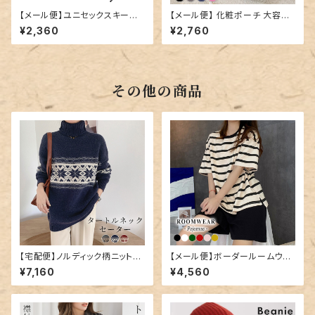
【メール便】ユニセックスキーリ
【メール便】 化粧ポーチ 大容量
ング／key024
持ち運び 鞄／bag332
¥2,360
¥2,760
その他の商品
【宅配便】ノルディック柄ニット／
【メール便】ボーダールームウェ
tops1547
ア／roomwear191
¥7,160
¥4,560