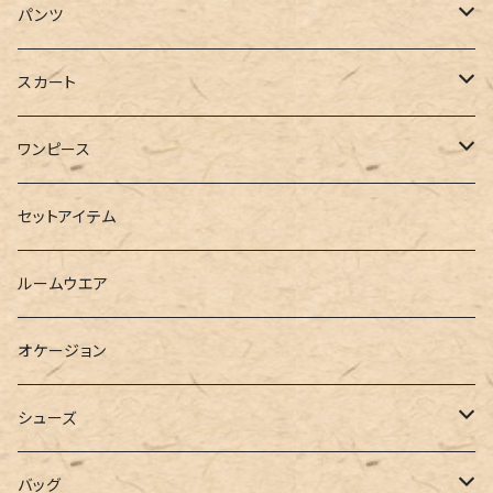
ジャケット
Tシャツ
パンツ
ブルゾン
カットソー
デニム
スカート
半袖
ロングシャツ
スウェット・パーカー
スキニー
ロング
ワンピース
ダウンジャケット
ニット
ショートパンツ
ミニ
シャツワンピース
セットアイテム
ベスト
シャツ
ハーフパンツ
その他
スウェットワンピース
ルームウエア
ブラウス
スウェット
パーカーワンピース
オケージョン
カーディガン
ジャージ
ニットワンピース
シューズ
ポロシャツ
スラックス
キャミワンピース
ブーツ
バッグ