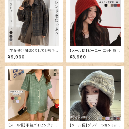
【宅配便】「袖まくりしても形キー
【メール便】ビーニー ニット 帽子
プ」コート ショート丈 レディース
レディース ゆったり／hat320
¥9,960
¥3,960
きれいめ 長袖／tops2300
【メール便】半袖パイピングチェ
【メール便】グラデーションミック