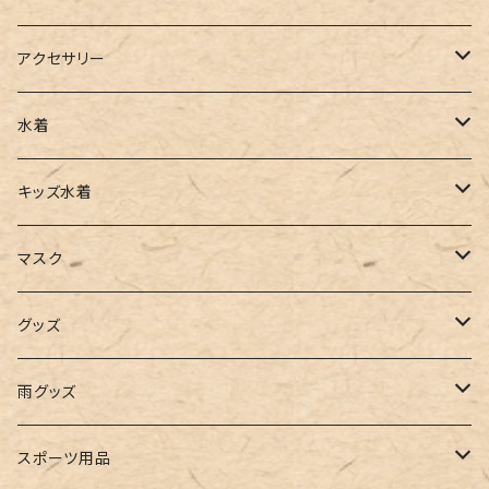
ベスト
ワイドパンツ
サロペット
パンプス
トートバッグ
アクセサリー
チュニック
カーゴパンツ
オールインワン
サンダル
ショルダー
その他
水着
タンクトップ
サロペット
スニーカー
バックパック
ワンピース
キッズ水着
キャミソール
ガウチョ
フラットシューズ
カゴバッグ
ビキニ
女の子
マスク
インナー
レギンス
レインシューズ
エコバッグ
ワンショルダー
男の子
アクセサリー
グッズ
ビスチェ
その他
レースアップ
リュック
オフショルダー
ユニセックス
マスクケース
帽子
雨グッズ
ルームシューズ
ハンドバッグ
バンドゥ
ストール・マフラー
レインコート
スポーツ用品