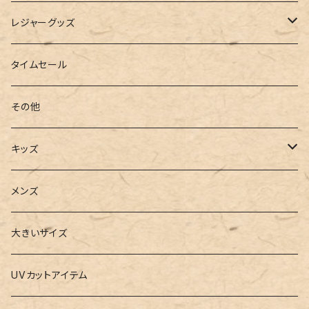
インソール
ボストンバッグ
タンキニ
手袋
トレーニング・スポーツウェア
レジャーグッズ
ローファー
キャミキニ
ポーチ
トレーニンググッズ
ビーチグッズ
タイムセール
フィットネス
パスケース
ヨガウェア
その他
2点セット
ウォレット
ヨガソックス
キッズ
3点セット
カードケース
ヨガグッズ
Girls
メンズ
水着
4点セット
キーケース
ヨガマット
Boys
大きいサイズ
バレー
水着
5点セット
メガネチェーン
グッズ
UVカットアイテム