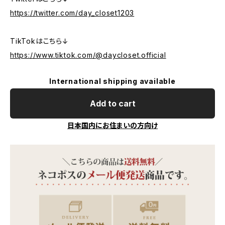
https://twitter.com/day_closet1203
TikTokはこちら↓
https://www.tiktok.com/@daycloset.official
International shipping available
Add to cart
日本国内にお住まいの方向け