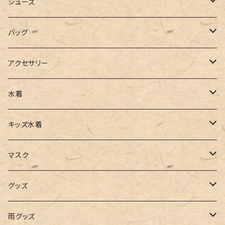
カーディガン
ジャージ
ニットワンピース
シューズ
ポロシャツ
スラックス
キャミワンピース
ブーツ
バッグ
ベスト
ワイドパンツ
サロペット
パンプス
トートバッグ
アクセサリー
チュニック
カーゴパンツ
オールインワン
サンダル
ショルダー
その他
水着
タンクトップ
サロペット
スニーカー
バックパック
ワンピース
キッズ水着
キャミソール
ガウチョ
フラットシューズ
カゴバッグ
ビキニ
女の子
マスク
インナー
レギンス
レインシューズ
エコバッグ
ワンショルダー
男の子
アクセサリー
グッズ
ビスチェ
その他
レースアップ
リュック
オフショルダー
ユニセックス
マスクケース
帽子
雨グッズ