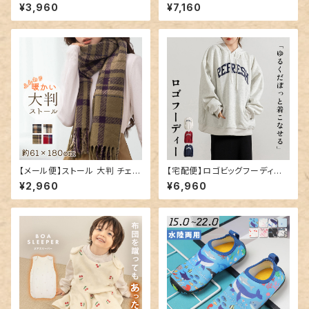
水着 ／kids159
tops1547
¥3,960
¥7,160
【メール便】ストール 大判 チェッ
【宅配便】ロゴビッグフーディー
ク マフラー レディース／stole
／tops2070
¥2,960
¥6,960
074