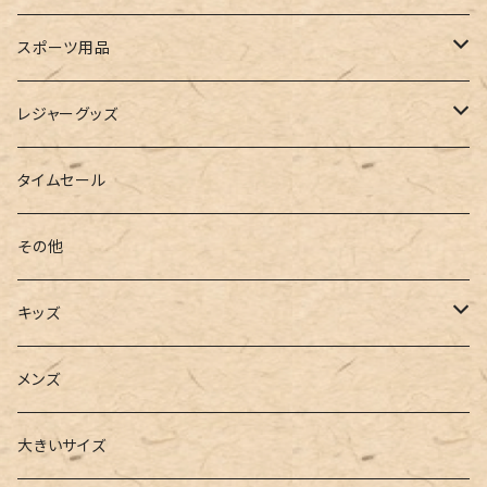
ルームシューズ
ハンドバッグ
バンドゥ
ストール・マフラー
レインコート
スポーツ用品
インソール
ボストンバッグ
タンキニ
手袋
トレーニング・スポーツウェア
レジャーグッズ
ローファー
キャミキニ
ポーチ
トレーニンググッズ
ビーチグッズ
タイムセール
フィットネス
パスケース
ヨガウェア
その他
2点セット
ウォレット
ヨガソックス
キッズ
3点セット
カードケース
ヨガグッズ
Girls
メンズ
水着
4点セット
キーケース
ヨガマット
Boys
大きいサイズ