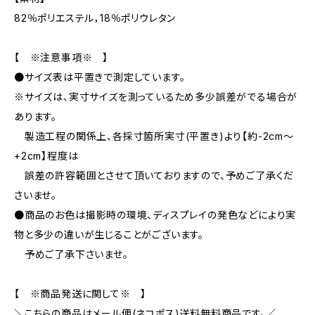
82％ポリエステル，18％ポリウレタン
【 ※注意事項※ 】
●サイズ表は平置きで測定しています。
※サイズは、実寸サイズを測っているため多少誤差がでる場合が
あります。
製造工程の関係上、各採寸箇所実寸(平置き)より【約-2cm〜
+2cm】程度は
誤差の許容範囲とさせて頂いておりますので、予めご了承くだ
さいませ。
●商品のお色は撮影時の環境、ディスプレイの発色などにより実
物と多少の違いが生じることがございます。
予めご了承下さいませ。
【 ※商品発送に関して※ 】
＼こちらの商品はメール便(ネコポス)送料無料商品です。／