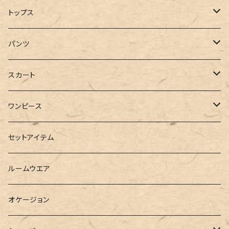
コート
トップス
ジャケット
Tシャツ
パンツ
ブルゾン
カットソー
デニム
スカート
半袖
ロングシャツ
スウェット・パーカー
スキニー
ロング
ワンピース
ダウンジャケット
ニット
ショートパンツ
ミニ
シャツワンピース
セットアイテム
ベスト
シャツ
ハーフパンツ
その他
スウェットワンピース
ルームウエア
ブラウス
スウェット
パーカーワンピース
オケージョン