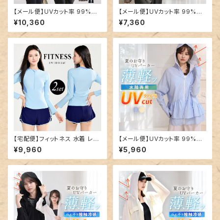
【メール便】UVカット率 99%以
【メール便】UVカット率 99%以
上 UVパーカー ラッシュガード
上 UVパーカー ラッシュガード
¥10,360
¥7,360
レディース キャンディスリーブ
レディース ペプラムフリル 接触
ペプラムフリル 速乾 2点セット
冷感 薄い 軽い／rashguard10
／rashguard103
1
【宅配便】フィットネス 水着 レデ
【メール便】UVカット率 99%以
ィース セパレート 大きいサイズ
上 UVパーカー ラッシュガード
¥9,960
¥5,960
／hys3365
レディース ペプラムフリル 薄い
軽い／rashguard102