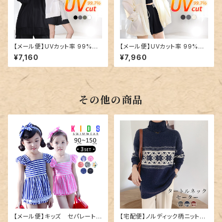
【メール便】UVカット率 99%以
【メール便】UVカット率 99%以
上 UVパーカー ラッシュガード
上 UVパーカー ラッシュガード
¥7,160
¥7,960
レディース 接触冷感 体型カバ
レディース 接触冷感 スタンドネ
ー 薄い 軽い／rashguard100
ック 薄い 軽い／rashguard09
9
その他の商品
【メール便】キッズ セパレート
【宅配便】ノルディック柄ニット／