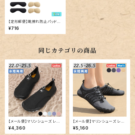
【定形郵便】靴擦れ防止パッド／
shoes095
¥716
同じカテゴリの商品
【メール便】マリンシューズ レデ
【メール便】マリンシューズ レデ
ィース メンズ 男女兼用 水陸両
ィース メンズ 男女兼用 水陸両
¥4,360
¥5,160
用 軽量 ウォーターシューズ／s
用 軽量 アクアシューズ／shoe
hoes199
s203