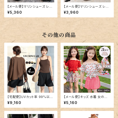
【メール便】マリンシューズ レデ
【メール便】マリンシューズ レデ
ィース メンズ 男女兼用 水陸両
ィース メンズ 男女兼用 水陸両
¥5,360
¥3,960
用／shoes200
用／shoes192
その他の商品
【宅配便】UVカット率 99%以上
【メール便】キッズ 水着 女の子
水着 体型カバー キャミキニ レ
セパレート オフショルダー／kid
¥9,160
¥5,160
ディース 4点セット／hys3396
s597