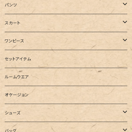
ジャケット
Tシャツ
パンツ
ブルゾン
カットソー
デニム
スカート
半袖
ロングシャツ
スウェット・パーカー
スキニー
ロング
ワンピース
ダウンジャケット
ニット
ショートパンツ
ミニ
シャツワンピース
セットアイテム
ベスト
シャツ
ハーフパンツ
その他
スウェットワンピース
ルームウエア
ブラウス
スウェット
パーカーワンピース
オケージョン
カーディガン
ジャージ
ニットワンピース
シューズ
ポロシャツ
スラックス
キャミワンピース
ブーツ
バッグ