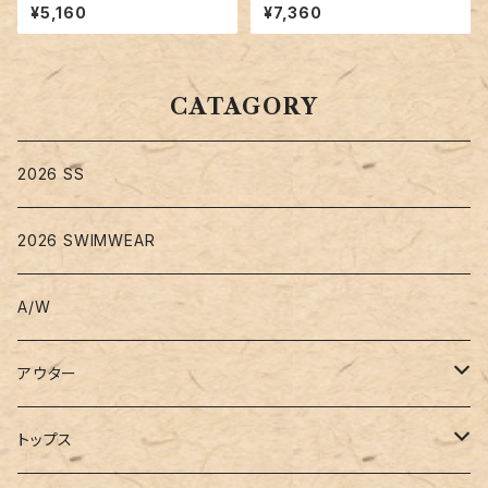
tops1532
着 レディース 体型カバー 2点セ
¥5,160
¥7,360
ット お洋服見え／hys3205
CATAGORY
2026 SS
2026 SWIMWEAR
A/W
アウター
コート
トップス