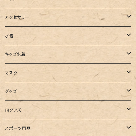
ベスト
ワイドパンツ
サロペット
パンプス
トートバッグ
アクセサリー
チュニック
カーゴパンツ
オールインワン
サンダル
ショルダー
その他
水着
タンクトップ
サロペット
スニーカー
バックパック
ワンピース
キッズ水着
キャミソール
ガウチョ
フラットシューズ
カゴバッグ
ビキニ
女の子
マスク
インナー
レギンス
レインシューズ
エコバッグ
ワンショルダー
男の子
アクセサリー
グッズ
ビスチェ
その他
レースアップ
リュック
オフショルダー
ユニセックス
マスクケース
帽子
雨グッズ
ルームシューズ
ハンドバッグ
バンドゥ
ストール・マフラー
レインコート
スポーツ用品