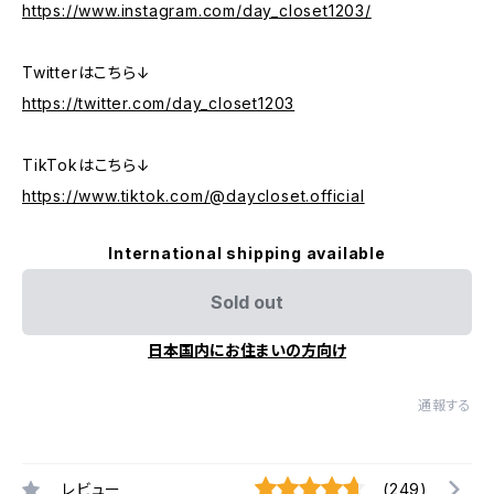
https://www.instagram.com/day_closet1203/
Twitterはこちら↓
https://twitter.com/day_closet1203
TikTokはこちら↓
https://www.tiktok.com/@daycloset.official
International shipping available
Sold out
日本国内にお住まいの方向け
通報する
レビュー
(249)