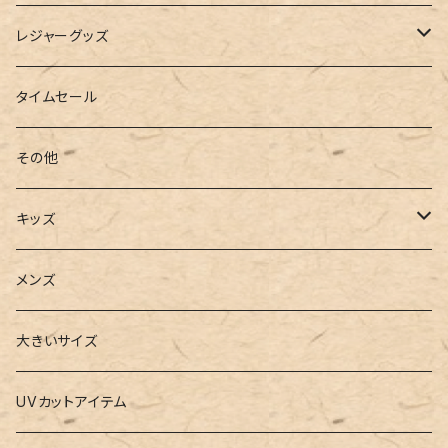
インソール
ボストンバッグ
タンキニ
手袋
トレーニング・スポーツウェア
レジャーグッズ
ローファー
キャミキニ
ポーチ
トレーニンググッズ
ビーチグッズ
タイムセール
フィットネス
パスケース
ヨガウェア
その他
2点セット
ウォレット
ヨガソックス
キッズ
3点セット
カードケース
ヨガグッズ
Girls
メンズ
水着
4点セット
キーケース
ヨガマット
Boys
大きいサイズ
バレー
水着
5点セット
メガネチェーン
グッズ
UVカットアイテム