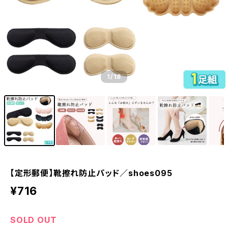
1
/18
【定形郵便】靴擦れ防止パッド／shoes095
¥716
SOLD OUT