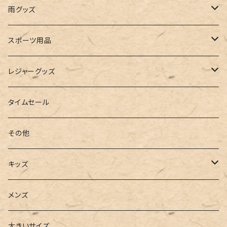
ビスチェ
その他
レースアップ
リュック
オフショルダー
ユニセックス
マスクケース
帽子
雨グッズ
ルームシューズ
ハンドバッグ
バンドゥ
ストール・マフラー
レインコート
スポーツ用品
インソール
ボストンバッグ
タンキニ
手袋
トレーニング・スポーツウェア
レジャーグッズ
ローファー
キャミキニ
ポーチ
トレーニンググッズ
ビーチグッズ
タイムセール
フィットネス
パスケース
ヨガウェア
その他
2点セット
ウォレット
ヨガソックス
キッズ
3点セット
カードケース
ヨガグッズ
Girls
メンズ
水着
4点セット
キーケース
ヨガマット
Boys
大きいサイズ