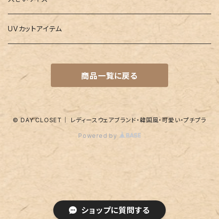
バレー
水着
5点セット
メガネチェーン
グッズ
UVカットアイテム
プールバッグ
ラッシュガード
ベルト
キッズスーツ
商品一覧に戻る
水着関連商品
UVグッズ
アームカバー
レギンス
ネイルグッズ
© DAY CLOSET｜ レディースウェアブランド・韓国風・可愛い・プチプラ
Powered by
パッド
靴下
アンダーショーツ
付け襟
ショートパンツ
その他
ショップに質問する