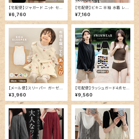
【宅配便】ジャガード ニット セー
【宅配便】ビキニ 半袖 水着 レデ
ター リボン レディース／tops2
ィース パフスリーブ／hys320
¥6,760
¥7,160
170
9
【メール便】スリーパー ガーゼ フ
【宅配便】ラッシュガード4点セッ
リース キッズ 女の子／kidsto
トビキニ C／hys2861
¥3,960
¥9,560
ps016