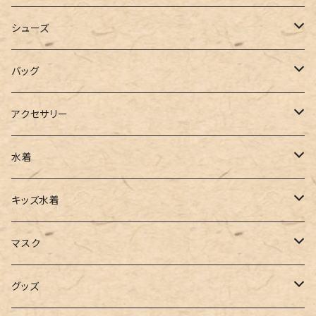
カーディガン
ジャージ
ニットワンピース
シューズ
ポロシャツ
スラックス
キャミワンピース
ブーツ
バッグ
ベスト
ワイドパンツ
サロペット
パンプス
トートバッグ
アクセサリー
チュニック
カーゴパンツ
オールインワン
サンダル
ショルダー
その他
水着
タンクトップ
サロペット
スニーカー
バックパック
ワンピース
キッズ水着
キャミソール
ガウチョ
フラットシューズ
カゴバッグ
ビキニ
女の子
マスク
インナー
レギンス
レインシューズ
エコバッグ
ワンショルダー
男の子
アクセサリー
グッズ