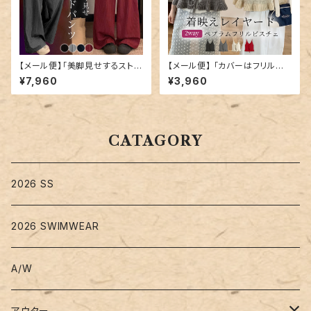
【メール便】「美脚見せするストラ
【メール便】 「カバーはフリルに
イプ」ワイドパンツ レディース き
混ぜる」ニットビスチェ ペプラム
¥7,960
¥3,960
れいめ ボトムス ハイウエスト／
フリル キャミソール／tops241
pants684
2
CATAGORY
2026 SS
2026 SWIMWEAR
A/W
アウター