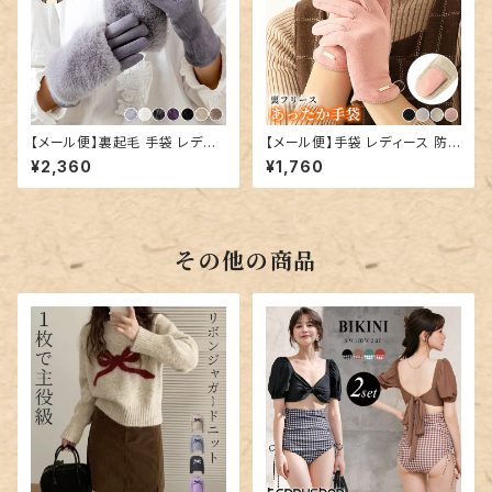
【メール便】裏起毛 手袋 レディ
【メール便】手袋 レディース 防
ース 防寒 保温／glove191
寒 保温 裏起毛／glove192
¥2,360
¥1,760
その他の商品