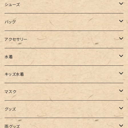
カーディガン
ジャージ
ニットワンピース
シューズ
ポロシャツ
スラックス
キャミワンピース
ブーツ
バッグ
ベスト
ワイドパンツ
サロペット
パンプス
トートバッグ
アクセサリー
チュニック
カーゴパンツ
オールインワン
サンダル
ショルダー
その他
水着
タンクトップ
サロペット
スニーカー
バックパック
ワンピース
キッズ水着
キャミソール
ガウチョ
フラットシューズ
カゴバッグ
ビキニ
女の子
マスク
インナー
レギンス
レインシューズ
エコバッグ
ワンショルダー
男の子
アクセサリー
グッズ
ビスチェ
その他
レースアップ
リュック
オフショルダー
ユニセックス
マスクケース
帽子
雨グッズ