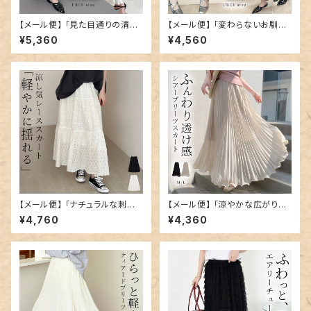
【メール便】 「見た目通りの清涼
【メール便】 「変わらないお馴染
感」スカート ロング バルーン フ
みデザイン」ティアード フレア
¥5,360
¥4,560
レア／skirt091
スカート ドット／skirt092
【メール便】 「ナチュラルな刺繍」
【メール便】 「涼やかな広がりを」
ティアード スカート レース アイ
スカート プリーツ ロング ボトム
¥4,760
¥4,360
レット／skirt093
ス／skirt095