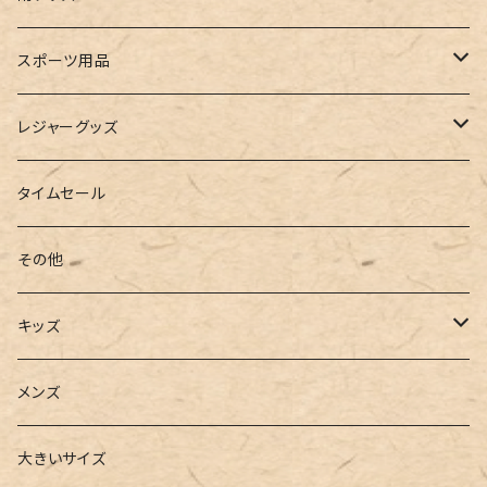
ルームシューズ
ハンドバッグ
バンドゥ
ストール・マフラー
レインコート
スポーツ用品
インソール
ボストンバッグ
タンキニ
手袋
トレーニング・スポーツウェア
レジャーグッズ
ローファー
キャミキニ
ポーチ
トレーニンググッズ
ビーチグッズ
タイムセール
フィットネス
パスケース
ヨガウェア
その他
2点セット
ウォレット
ヨガソックス
キッズ
3点セット
カードケース
ヨガグッズ
Girls
メンズ
水着
4点セット
キーケース
ヨガマット
Boys
大きいサイズ