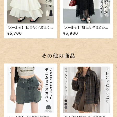
【メール便】 「回りたくなるような
【メール便】 「肌見せ控えめシア
ひらっと感」ティアード プリーツ
ー」ティアード スカート フレア／
¥5,760
¥5,960
スカート ロング／skirt096
skirt098
その他の商品