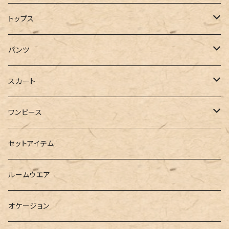
コート
トップス
ジャケット
Tシャツ
パンツ
ブルゾン
カットソー
デニム
スカート
半袖
ロングシャツ
スウェット・パーカー
スキニー
ロング
ワンピース
ダウンジャケット
ニット
ショートパンツ
ミニ
シャツワンピース
セットアイテム
ベスト
シャツ
ハーフパンツ
その他
スウェットワンピース
ルームウエア
ブラウス
スウェット
パーカーワンピース
オケージョン