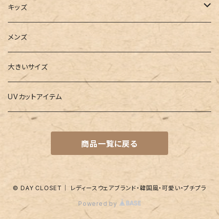
2点セット
ウォレット
ヨガソックス
キッズ
3点セット
カードケース
ヨガグッズ
Girls
メンズ
水着
4点セット
キーケース
ヨガマット
Boys
大きいサイズ
バレー
水着
5点セット
メガネチェーン
グッズ
UVカットアイテム
プールバッグ
ラッシュガード
ベルト
キッズスーツ
商品一覧に戻る
水着関連商品
UVグッズ
アームカバー
レギンス
ネイルグッズ
© DAY CLOSET｜ レディースウェアブランド・韓国風・可愛い・プチプラ
Powered by
パッド
靴下