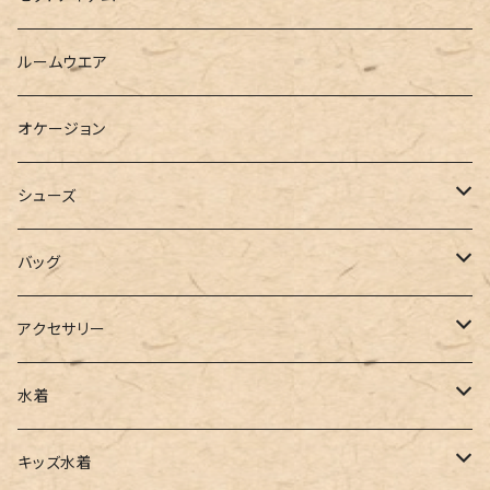
ベスト
シャツ
ハーフパンツ
その他
スウェットワンピース
ルームウエア
ブラウス
スウェット
パーカーワンピース
オケージョン
カーディガン
ジャージ
ニットワンピース
シューズ
ポロシャツ
スラックス
キャミワンピース
ブーツ
バッグ
ベスト
ワイドパンツ
サロペット
パンプス
トートバッグ
アクセサリー
チュニック
カーゴパンツ
オールインワン
サンダル
ショルダー
その他
水着
タンクトップ
サロペット
スニーカー
バックパック
ワンピース
キッズ水着