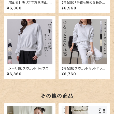
【宅配便】「裾リブで冷気防止」裏
【宅配便】「手首も暖める長め
起毛 スウェット ハーフジップ 2
袖」裏起毛 スウェット トップス
¥6,360
¥6,960
way トップス／tops2268
長袖 防寒／tops2298
【メール便】スウェット トップス
【宅配便】スウェットセットアップ
長袖 レディース カットソー トレ
／tops2166
¥6,360
¥6,760
ーナー ／tops2188
その他の商品