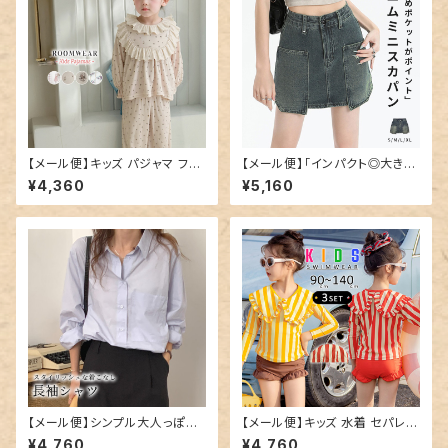
【メール便】キッズ パジャマ フリ
【メール便】「インパクト◎大き目
ル 長袖 女の子／roomwear2
ポケット」デニム ミニスカート 韓
¥4,360
¥5,160
62
国ファッション デニムスカート ミ
ニ／skirt070
【メール便】シンプル大人っぽシ
【メール便】キッズ 水着 セパレー
ャツ／tops1647
ト 女の子 トップス／kids590
¥4,760
¥4,760