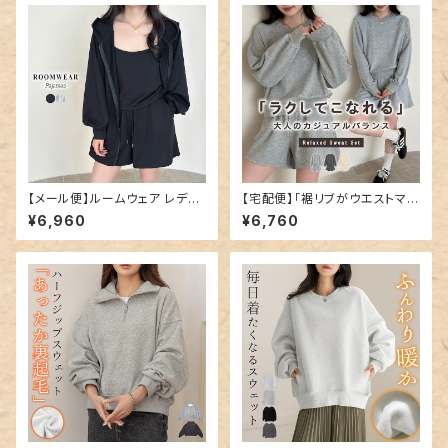
【メール便】ルームウェア レディ
【宅配便】「裾リブがウエストマー
ース 上下セット パジャマ 上下
ク風」スウェット 上下 レディース
¥6,960
¥6,760
／roomwear285
長袖 トップス／tops2379