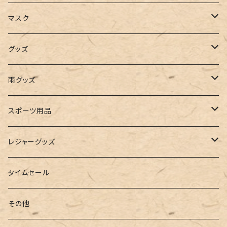
キャミソール
ガウチョ
フラットシューズ
カゴバッグ
ビキニ
女の子
マスク
インナー
レギンス
レインシューズ
エコバッグ
ワンショルダー
男の子
アクセサリー
グッズ
ビスチェ
その他
レースアップ
リュック
オフショルダー
ユニセックス
マスクケース
帽子
雨グッズ
ルームシューズ
ハンドバッグ
バンドゥ
ストール・マフラー
レインコート
スポーツ用品
インソール
ボストンバッグ
タンキニ
手袋
トレーニング・スポーツウェア
レジャーグッズ
ローファー
キャミキニ
ポーチ
トレーニンググッズ
ビーチグッズ
タイムセール
フィットネス
パスケース
ヨガウェア
その他