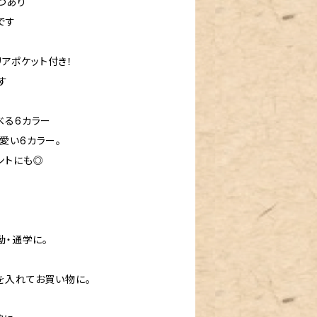
つあり
です
リアポケット付き！
す
べる6カラー
愛い6カラー。
ントにも◎
勤・通学に。
を入れてお買い物に。