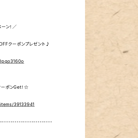
ペーン！／
％OFFクーポンプレゼント♪
%40pqo3160o
ーポンGet！☆
/items/39133941
-------------------------