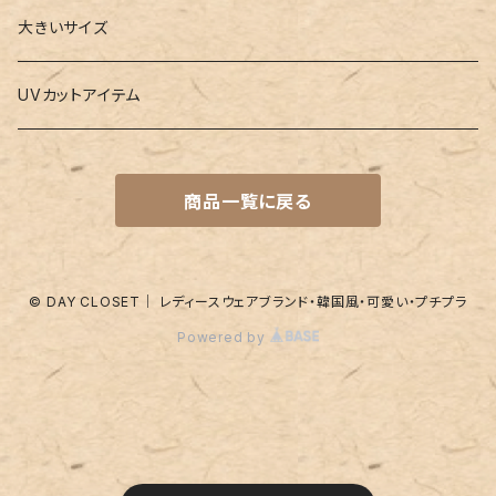
水着
4点セット
キーケース
ヨガマット
Boys
大きいサイズ
バレー
水着
5点セット
メガネチェーン
グッズ
UVカットアイテム
プールバッグ
ラッシュガード
ベルト
キッズスーツ
商品一覧に戻る
水着関連商品
UVグッズ
アームカバー
レギンス
ネイルグッズ
© DAY CLOSET｜ レディースウェアブランド・韓国風・可愛い・プチプラ
Powered by
パッド
靴下
アンダーショーツ
付け襟