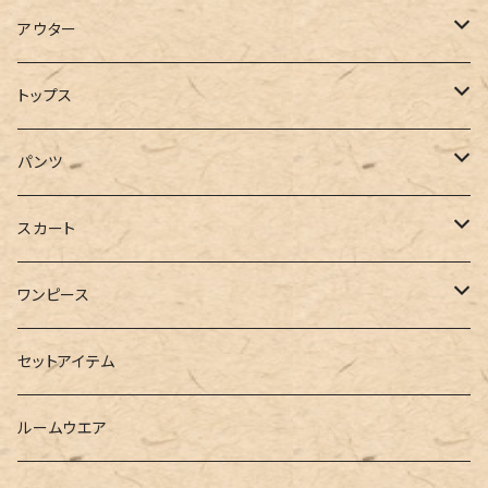
アウター
コート
トップス
ジャケット
Tシャツ
パンツ
ブルゾン
カットソー
デニム
スカート
半袖
ロングシャツ
スウェット・パーカー
スキニー
ロング
ワンピース
ダウンジャケット
ニット
ショートパンツ
ミニ
シャツワンピース
セットアイテム
ベスト
シャツ
ハーフパンツ
その他
スウェットワンピース
ルームウエア