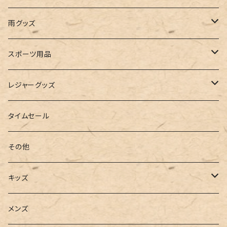
ビスチェ
その他
レースアップ
リュック
オフショルダー
ユニセックス
マスクケース
帽子
雨グッズ
ルームシューズ
ハンドバッグ
バンドゥ
ストール・マフラー
レインコート
スポーツ用品
インソール
ボストンバッグ
タンキニ
手袋
トレーニング・スポーツウェア
レジャーグッズ
ローファー
キャミキニ
ポーチ
トレーニンググッズ
ビーチグッズ
タイムセール
フィットネス
パスケース
ヨガウェア
その他
2点セット
ウォレット
ヨガソックス
キッズ
3点セット
カードケース
ヨガグッズ
Girls
メンズ