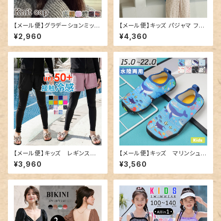
【メール便】グラデーションミック
【メール便】キッズ パジャマ フリ
スカラーニット帽／hat300
ル 長袖 女の子／roomwear2
¥2,960
¥4,360
62
【メール便】キッズ レギンス一
【メール便】キッズ マリンシュー
体型ショートパンツ／kids507
ズ／shoes176
¥3,960
¥3,560