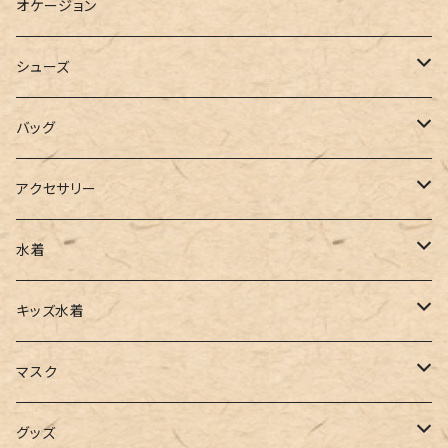
ブラウス
スウェット
パーカーワンピース
オケージョン
カーディガン
ジャージ
ニットワンピース
シューズ
ポロシャツ
スラックス
キャミワンピース
ブーツ
バッグ
ベスト
ワイドパンツ
サロペット
パンプス
トートバッグ
アクセサリー
チュニック
カーゴパンツ
オールインワン
サンダル
ショルダー
その他
水着
タンクトップ
サロペット
スニーカー
バックパック
ワンピース
キッズ水着
キャミソール
ガウチョ
フラットシューズ
カゴバッグ
ビキニ
女の子
マスク
インナー
レギンス
レインシューズ
エコバッグ
ワンショルダー
男の子
アクセサリー
グッズ