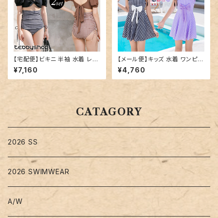
【宅配便】ビキニ 半袖 水着 レデ
【メール便】キッズ 水着 ワンピー
ィース パフスリーブ／hys320
ス オールインワン 女の子／kid
¥7,160
¥4,760
9
s576
CATAGORY
2026 SS
2026 SWIMWEAR
A/W