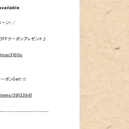
available
ペーン！／
％OFFクーポンプレゼント♪
%40pqo3160o
ーポンGet！☆
/items/39133941
-------------------------