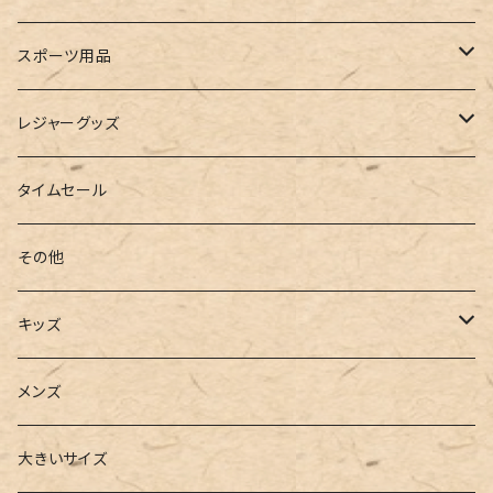
ルームシューズ
ハンドバッグ
バンドゥ
ストール・マフラー
レインコート
スポーツ用品
インソール
ボストンバッグ
タンキニ
手袋
トレーニング・スポーツウェア
レジャーグッズ
ローファー
キャミキニ
ポーチ
トレーニンググッズ
ビーチグッズ
タイムセール
フィットネス
パスケース
ヨガウェア
その他
2点セット
ウォレット
ヨガソックス
キッズ
3点セット
カードケース
ヨガグッズ
Girls
メンズ
水着
4点セット
キーケース
ヨガマット
Boys
大きいサイズ