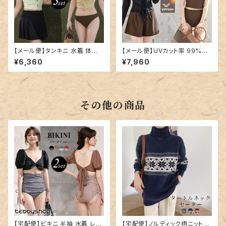
【メール便】タンキニ 水着 体型
【メール便】UVカット率 99%以
カバー レディース ギャザー スカ
上 水着 体型カバー レディース
¥6,360
¥7,960
ート 洋服見え 4点セット／hys
ラッシュガード 長袖 タンキニ 4
3393
点セット／hys3390
その他の商品
【宅配便】ビキニ 半袖 水着 レデ
【宅配便】ノルディック柄ニット／