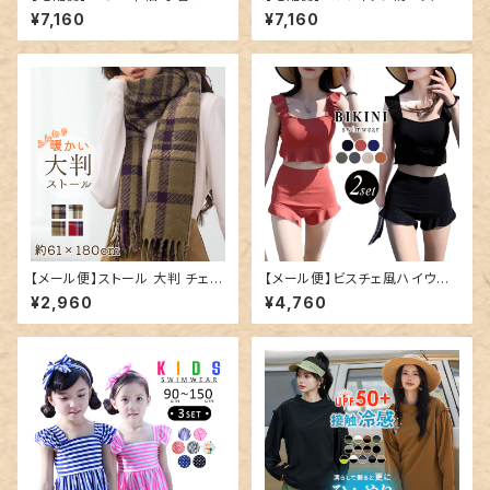
ィース パフスリーブ／hys320
tops1547
¥7,160
¥7,160
9
【メール便】ストール 大判 チェッ
【メール便】ビスチェ風ハイウエ
ク マフラー レディース／stole
ストビキニ／hys2789
¥2,960
¥4,760
074