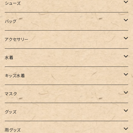
カーディガン
ジャージ
ニットワンピース
シューズ
ポロシャツ
スラックス
キャミワンピース
ブーツ
バッグ
ベスト
ワイドパンツ
サロペット
パンプス
トートバッグ
アクセサリー
チュニック
カーゴパンツ
オールインワン
サンダル
ショルダー
その他
水着
タンクトップ
サロペット
スニーカー
バックパック
ワンピース
キッズ水着
キャミソール
ガウチョ
フラットシューズ
カゴバッグ
ビキニ
女の子
マスク
インナー
レギンス
レインシューズ
エコバッグ
ワンショルダー
男の子
アクセサリー
グッズ
ビスチェ
その他
レースアップ
リュック
オフショルダー
ユニセックス
マスクケース
帽子
雨グッズ