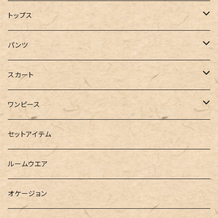
コート
トップス
ジャケット
Tシャツ
パンツ
ブルゾン
カットソー
デニム
スカート
半袖
ロングシャツ
スウェット・パーカー
スキニー
ロング
ワンピース
ダウンジャケット
ニット
ショートパンツ
ミニ
シャツワンピース
セットアイテム
ベスト
シャツ
ハーフパンツ
その他
スウェットワンピース
ルームウエア
ブラウス
スウェット
パーカーワンピース
オケージョン