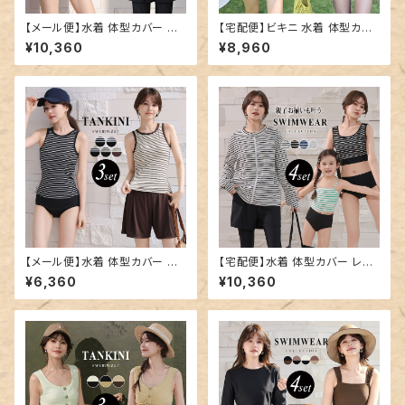
【メール便】水着 体型カバー レ
【宅配便】ビキニ 水着 体型カバ
ディース ヘンリーネック レギン
ー レディース 大きいサイズ／hy
¥10,360
¥8,960
ス ショートパンツ タンキニ 4点
s3411
セット／hys3436
【メール便】水着 体型カバー レ
【宅配便】水着 体型カバー レデ
ディース ボーダー タンキニ 3点
ィース ボーダー ラッシュガード
¥6,360
¥10,360
セット／hys3415
タンキニ 4点セット／hys3418