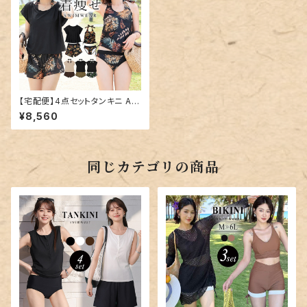
【宅配便】4点セットタンキニ A／
hys1618
¥8,560
同じカテゴリの商品